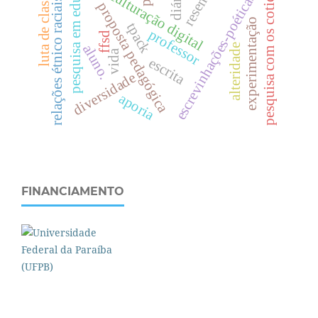
pesquisa em educação
pesquisa com os cotidianos
enculturação digital
resenha
luta de classes
diário
escrevinhações-poéticas
relações étnico raciais
proposta pedagógica
experimentação
tpack
professor
ffsd
aluno.
alteridade
vida
escrita
diversidade
aporia
FINANCIAMENTO