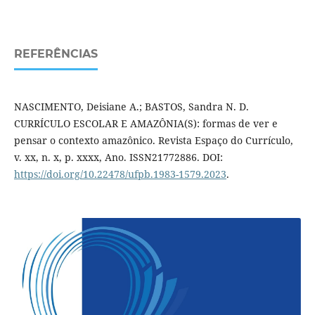
REFERÊNCIAS
NASCIMENTO, Deisiane A.; BASTOS, Sandra N. D.
CURRÍCULO ESCOLAR E AMAZÔNIA(S): formas de ver e
pensar o contexto amazônico. Revista Espaço do Currículo,
v. xx, n. x, p. xx­xx, Ano. ISSN2177­2886. DOI:
https://doi.org/10.22478/ufpb.1983-1579.2023
.