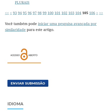
PLURAIS
<<
<
93
94
95
96
97
98
99
100
101
102
103
104
105
106
>
>>
Você também pode
iniciar uma pesquisa avançada por
similaridade
para este artigo.
ENVIAR SUBMISSÃO
IDIOMA