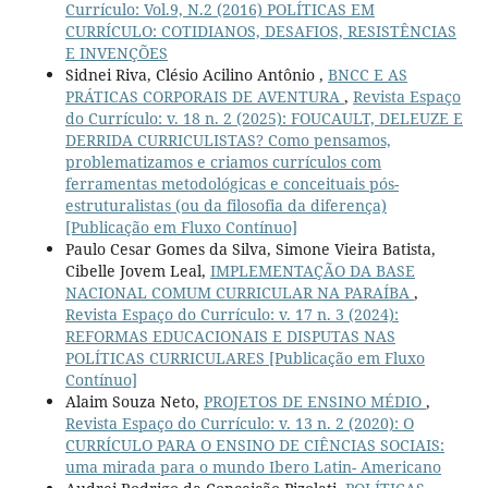
Currículo: Vol.9, N.2 (2016) POLÍTICAS EM
CURRÍCULO: COTIDIANOS, DESAFIOS, RESISTÊNCIAS
E INVENÇÕES
Sidnei Riva, Clésio Acilino Antônio ,
BNCC E AS
PRÁTICAS CORPORAIS DE AVENTURA
,
Revista Espaço
do Currículo: v. 18 n. 2 (2025): FOUCAULT, DELEUZE E
DERRIDA CURRICULISTAS? Como pensamos,
problematizamos e criamos currículos com
ferramentas metodológicas e conceituais pós-
estruturalistas (ou da filosofia da diferença)
[Publicação em Fluxo Contínuo]
Paulo Cesar Gomes da Silva, Simone Vieira Batista,
Cibelle Jovem Leal,
IMPLEMENTAÇÃO DA BASE
NACIONAL COMUM CURRICULAR NA PARAÍBA
,
Revista Espaço do Currículo: v. 17 n. 3 (2024):
REFORMAS EDUCACIONAIS E DISPUTAS NAS
POLÍTICAS CURRICULARES [Publicação em Fluxo
Contínuo]
Alaim Souza Neto,
PROJETOS DE ENSINO MÉDIO
,
Revista Espaço do Currículo: v. 13 n. 2 (2020): O
CURRÍCULO PARA O ENSINO DE CIÊNCIAS SOCIAIS:
uma mirada para o mundo Ibero Latin- Americano