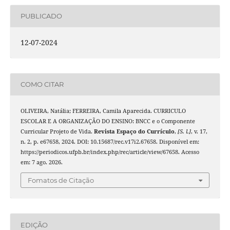
PUBLICADO
12-07-2024
COMO CITAR
OLIVEIRA, Natália; FERREIRA, Camila Aparecida. CURRICULO
ESCOLAR E A ORGANIZAÇÃO DO ENSINO: BNCC e o Componente
Curricular Projeto de Vida.
Revista Espaço do Currículo
,
[S. l.]
, v. 17,
n. 2, p. e67658, 2024. DOI: 10.15687/rec.v17i2.67658. Disponível em:
https://periodicos.ufpb.br/index.php/rec/article/view/67658. Acesso
em: 7 ago. 2026.
Fomatos de Citação
EDIÇÃO