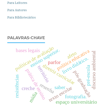
Para Leitores
Para Autores
Para Bibliotecários
PALAVRAS-CHAVE
políticas de avaliação
r
.
bases legais
política educativa
afeto
discurso ambiental
livro didático.
e
n
s
i
n
o
s
u
p
e
r
i
o
parfor
diretriz curricular
território
pré-escola
prática de ensino
pós-graduação
resistências
resenha
saber
texto escolar
creche
mídia
fotografia.
espaço universitário