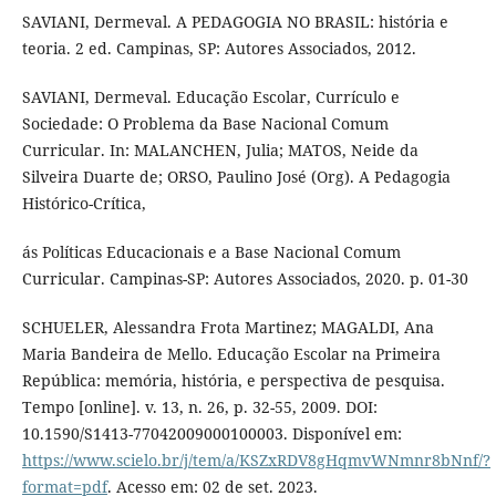
SAVIANI, Dermeval. A PEDAGOGIA NO BRASIL: história e
teoria. 2 ed. Campinas, SP: Autores Associados, 2012.
SAVIANI, Dermeval. Educação Escolar, Currículo e
Sociedade: O Problema da Base Nacional Comum
Curricular. In: MALANCHEN, Julia; MATOS, Neide da
Silveira Duarte de; ORSO, Paulino José (Org). A Pedagogia
Histórico-Crítica,
ás Políticas Educacionais e a Base Nacional Comum
Curricular. Campinas-SP: Autores Associados, 2020. p. 01-30
SCHUELER, Alessandra Frota Martinez; MAGALDI, Ana
Maria Bandeira de Mello. Educação Escolar na Primeira
República: memória, história, e perspectiva de pesquisa.
Tempo [online]. v. 13, n. 26, p. 32-55, 2009. DOI:
10.1590/S1413-77042009000100003. Disponível em:
https://www.scielo.br/j/tem/a/KSZxRDV8gHqmvWNmnr8bNnf/?
format=pdf
. Acesso em: 02 de set. 2023.