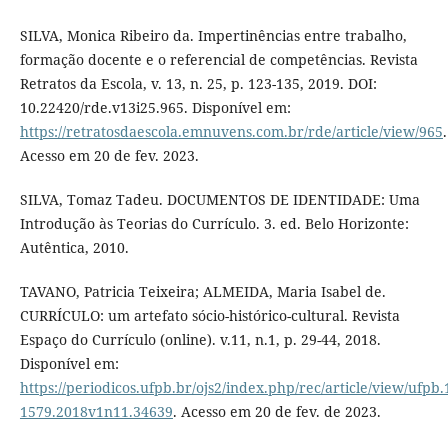
SILVA, Monica Ribeiro da. Impertinências entre trabalho,
formação docente e o referencial de competências. Revista
Retratos da Escola, v. 13, n. 25, p. 123-135, 2019. DOI:
10.22420/rde.v13i25.965. Disponível em:
https://retratosdaescola.emnuvens.com.br/rde/article/view/965
.
Acesso em 20 de fev. 2023.
SILVA, Tomaz Tadeu. DOCUMENTOS DE IDENTIDADE: Uma
Introdução às Teorias do Currículo. 3. ed. Belo Horizonte:
Autêntica, 2010.
TAVANO, Patricia Teixeira; ALMEIDA, Maria Isabel de.
CURRÍCULO: um artefato sócio-histórico-cultural. Revista
Espaço do Currículo (online). v.11, n.1, p. 29-44, 2018.
Disponível em:
https://periodicos.ufpb.br/ojs2/index.php/rec/article/view/ufpb.
1579.2018v1n11.34639
. Acesso em 20 de fev. de 2023.