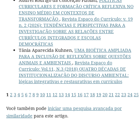
Audrei Rodrigo da Conceição Pizolati,
POLÍTICAS
CURRICULARES E FORMAÇÃO CRÍTICA REFLEXIVA NO
ENSINO MÉDIO EM CONTEXTOS DE
TRANSFORMAÇÃO
,
Revista Espaço do Currículo: v. 19
n. 2 (2026): TENDÊNCIAS E PERSPECTIVAS PARA A
INVESTIGAÇÃO SOBRE AS RELAÇÕES ENTRE
CURRÍCULOS INTEGRADOS E ESCOLAS
DEMOCRÁTICAS
Tânia Aparecida Kuhnen,
UMA BIOÉTICA AMPLIADA
PARA A INCLUSÃO DE REFLEXÕES SOBRE QUESTÕES
ANIMAIS E AMBIENTAIS
,
Revista Espaço do
Currículo: Vol.11, N.3 (2018) QUATRO DÉCADAS DE
INSTITUCIONALIZAÇÃO DO DISCURSO AMBIENTAL:
lógicas integrativas e restaurativas em currículos
1
2
3
4
5
6
7
8
9
10
11
12
13
14
15
16
17
18
19
20
21
22
23
24
25
Você também pode
iniciar uma pesquisa avançada por
similaridade
para este artigo.