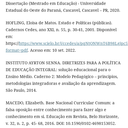
Dissertação (Mestrado em Educação) - Universidade
Estadual do Oeste do Paraná, Cascavel, Cascavel – PR, 2020.
HOFLING, Eloisa de Matos. Estado e Políticas (públicas).
Cadernos Cedes, ano XXI, n. 55, p. 30-41, 2001. Disponível
em:
https://
https://www.scielo.br/j/ccedes/a/pqNtQNWnT6B98Lgjpc5
format=pdf
. Acesso em: 10 set. 2022.
INSTITUTO AYRTON SENNA. DIRETRIZES PARA A POLÍTICA
DE EDUCAÇÃO INTEGRAL: solução educacional para o
Ensino Médio. Caderno 2: Modelo Pedagógico – princípios,
metodologias integradoras e avaliação da aprendizagem.
São Paulo, 2014.
MACEDO, Elizabeth. Base Nacional Curricular Comum: a
falsa oposição entre conhecimento para fazer algo e
conhecimento em si. Educação em Revista, Belo Horizonte,
v. 32, n. 2, p. 45- 68, 2016. DOI: 10.1590/0102-4698153052.