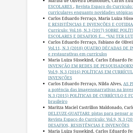
Marina de Oliveira Delmondes, Carlos Ed
ESCOLARES
,
Revista Espaço do Currícul
curriculares enquanto novidades utópicas
Carlos Eduardo Ferraço, Maria Luiza Süs
E RESISTÊNCIAS E INVENÇÕES E COTIDIA
Currículo: Vol.10, N.3 (2017) SOBRE P
ESCOLARES E DESAFIOS E... “VAI TER LUT
Carlos Eduardo Ferraço, Fabiano de Olive
Vol.11, N.3 (2018) QUATRO DÉCADAS DE 
e restaurativas em currículos
Maria Luiza Süssekind, Carlos Eduardo F
INVENÇÃO EM REDES DE PESQUISADORXS: p
Vol.9, N.3 (2016) POLÍTICAS EM CURRÍC
INVENÇÕES
Carlos Eduardo Ferraço, Nilda Alves,
AS P
a potência das imagensnarrativas na inve
N.3 (2015) POLÍTICAS DE CURRÍCULO E FO
brasileiro
Maritza Maciel Castrillon Maldonado, Car
DELEUZE-GUATTARI: pistas para pensar as d
Revista Espaço do Currículo: Vol.9, N.
DESAFIOS, RESISTÊNCIAS E INVENÇÕES
Maria Luiza Sussekind, Carlos Eduardo F