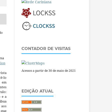
do
CONTADOR DE VISITAS
uma
tion
Acessos a partir de 30 de maio de 2021
ista
ê-lo
m em
ntes
EDIÇÃO ATUAL
culo:
o e a
ibua
 aos
a que