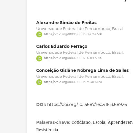
Alexandre Simão de Freitas
Universidade Federal de Pernambuco, Brasil.
https://orcid.org/0000-0003-0982-6581
Carlos Eduardo Ferraço
Universidade Federal de Pernambuco, Brasil.
https://orcid.org/0000-0002-4019-591X
Conceição Gislâne Nóbrega Lima de Salles
Universidade Federal de Pernambuco, Brasil.
https://orcid.org/0000-0003-3930-512X
DOI:
https://doi.org/10.15687/rec.v16i3.68926
Cotidiano, Escola, Aprenderens
Palavras-chave:
Resistência