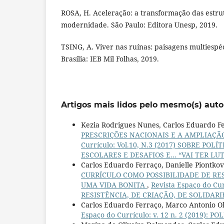
ROSA, H. Aceleração: a transformação das estru
modernidade. São Paulo: Editora Unesp, 2019.
TSING, A. Viver nas ruínas: paisagens multiesp
Brasília: IEB Mil Folhas, 2019.
Artigos mais lidos pelo mesmo(s) auto
Kezia Rodrigues Nunes, Carlos Eduardo F
PRESCRIÇÕES NACIONAIS E A AMPLIAÇÃ
Currículo: Vol.10, N.3 (2017) SOBRE P
ESCOLARES E DESAFIOS E... “VAI TER LUT
Carlos Eduardo Ferraço, Danielle Piontk
CURRÍCULO COMO POSSIBILIDADE DE RES
UMA VIDA BONITA
,
Revista Espaço do Cu
RESISTÊNCIA, DE CRIAÇÃO, DE SOLIDAR
Carlos Eduardo Ferraço, Marco Antonio O
Espaço do Currículo: v. 12 n. 2 (2019): 