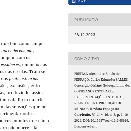
PDF
PUBLICADO
28-12-2023
as que têm como campo
o
aprenderensinar
,
irrompem com os
COMO CITAR
ressaberes
, em meio aos
os das escolas. Trata-se
FREITAS, Alexandre Simão de;
a das
práticasteorias
FERRAÇO, Carlos Eduardo; SALLES ,
ões, exclusões, entre
Conceição Gislâne Nóbrega Lima de.
COTIDIANOS ESCOLARES,
as, produzindo, assim,
EXPERIMENTAÇÕES ESTÉTICAS,
timos da força da arte
RESISTÊNCIA E PRODUÇÃO DE
m das sensações que nos
MUNDOS.
Revista Espaço do
perimentar outros
Currículo
,
[S. l.]
, v. 16, n. 3, p. 1–10,
 outros mundos que não o
2023. DOI: 10.15687/rec.v16i3.68926.
Disponível em:
 para não morrer da