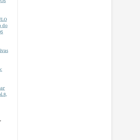
NOS
ULO
o do
OS
ivas
o:
sar
l.8,
,