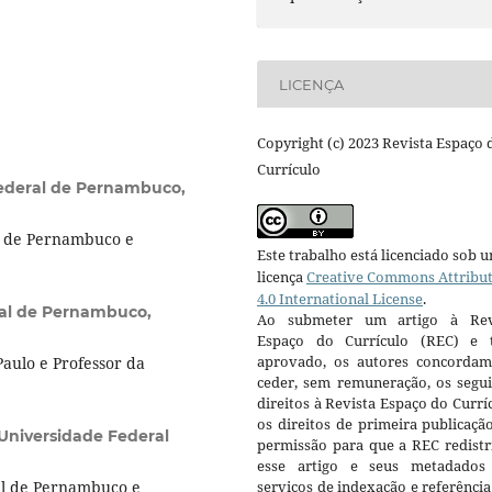
LICENÇA
Copyright (c) 2023 Revista Espaço 
Currículo
ederal de Pernambuco,
l de Pernambuco e
Este trabalho está licenciado sob 
licença
Creative Commons Attribu
4.0 International License
.
ral de Pernambuco,
Ao submeter um artigo à Rev
Espaço do Currículo (REC) e t
aprovado, os autores concorda
aulo e Professor da
ceder, sem remuneração, os segui
direitos à Revista Espaço do Currí
os direitos de primeira publicaçã
Universidade Federal
permissão para que a REC redistr
esse artigo e seus metadados
al de Pernambuco e
serviços de indexação e referênci