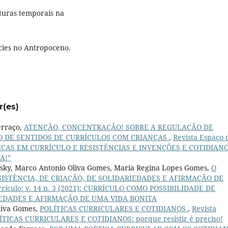
turas temporais na
écies no Antropoceno.
r(es)
erraço,
ATENÇÃO, CONCENTRAÇÃO! SOBRE A REGULAÇÃO DE
O DE SENTIDOS DE CURRÍCULOS COM CRIANÇAS
,
Revista Espaço 
OLÍTICAS EM CURRÍCULO E RESISTÊNCIAS E INVENÇÕES E COTIDIAN
A!”
ovsky, Marco Antonio Oliva Gomes, Maria Regina Lopes Gomes,
O
ISTÊNCIA, DE CRIAÇÃO, DE SOLIDARIEDADES E AFIRMAÇÃO DE
rrículo: v. 14 n. 3 (2021): CURRÍCULO COMO POSSIBILIDADE DE
IEDADES E AFIRMAÇÃO DE UMA VIDA BONITA
liva Gomes,
POLÍTICAS CURRICULARES E COTIDIANOS
,
Revista
POLÍTICAS CURRICULARES E COTIDIANOS: porque resistir é preciso!