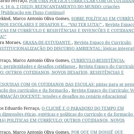
uardo Ferraço,
POR UMA POÉTICA CURRICULAR COM OS COTIDIA
o: v. 16 n. 2 (2023): REENCANTAMENTO DO MUNDO: criações
 [Publicação em Fluxo Contínuo]
sekind, Marco Antonio Oliva Gomes,
SOBRE POLÍTICAS EM CURRÍC
NOS ESCOLARES E DESAFIOS E... “VAI TER LUTA!”
,
Revista Espaç
OLÍTICAS EM CURRÍCULO E RESISTÊNCIAS E INVENÇÕES E COTIDIAN
A!”
ira Moraes,
GRAXA-DE-ESTUDANTE
,
Revista Espaço do Currículo:
INSTITUCIONALIZAÇÃO DO DISCURSO AMBIENTAL: lógicas integrat
erraço, Marco Antonio Oliva Gomes,
CURRÍCULO-RESISTÊNCIA-
erplexidades e desafios cotidianos
,
Revista Espaço do Currícul
ULO: OUTROS COTIDIANOS, NOVOS DESAFIOS, RESISTÊNCIAS E
ESQUISAS COM OS COTIDIANOS DAS ESCOLAS: pistas para se pen
nção dos currículos e da formação
,
Revista Espaço do Currículo: Vo
RMAÇÃO DOCENTE: tensões e desafios no cenário educacional
los Eduardo Ferraço,
O CLICHÊ E O PARADOXO DO TEMPO EM
imensões éticas, estéticas e políticas do currículo e da formação
3 (2016) POLÍTICAS EM CURRÍCULO: OUTROS COTIDIANOS, NOVOS
erraço, Marco Antonio Oliva Gomes,
POR QUE UM DOSSIÊ QUE