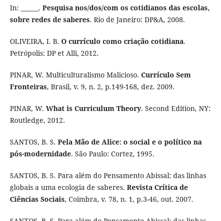
In: ______.
Pesquisa nos/dos/com os cotidianos das escolas,
sobre redes de saberes
. Rio de Janeiro: DP&A, 2008.
OLIVEIRA, I. B.
O currículo como criação cotidiana
.
Petrópolis: DP et Alli, 2012.
PINAR, W. Multiculturalismo Malicioso.
Currículo Sem
Fronteiras
, Brasil, v. 9, n. 2, p.149-168, dez. 2009.
PINAR, W.
What is Curriculum Theory
. Second Edition, NY:
Routledge, 2012.
SANTOS, B. S.
Pela Mão de Alice: o social e o político na
pós-modernidade
. São Paulo: Cortez, 1995.
SANTOS, B. S. Para além do Pensamento Abissal: das linhas
globais a uma ecologia de saberes.
Revista Crítica de
Ciências Sociais
, Coimbra, v. 78, n. 1, p.3-46, out. 2007.
SANTOS, B. S. Para além do Pensamento Abissal: das linhas