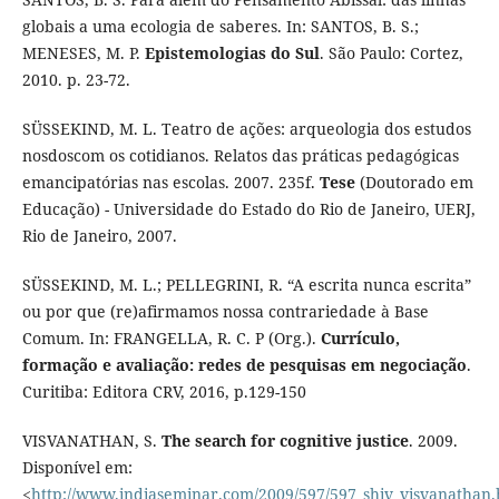
globais a uma ecologia de saberes. In: SANTOS, B. S.;
MENESES, M. P.
Epistemologias do Sul
. São Paulo: Cortez,
2010. p. 23-72.
SÜSSEKIND, M. L. Teatro de ações: arqueologia dos estudos
nosdoscom os cotidianos. Relatos das práticas pedagógicas
emancipatórias nas escolas. 2007. 235f.
Tese
(Doutorado em
Educação) - Universidade do Estado do Rio de Janeiro, UERJ,
Rio de Janeiro, 2007.
SÜSSEKIND, M. L.; PELLEGRINI, R. “A escrita nunca escrita”
ou por que (re)afirmamos nossa contrariedade à Base
Comum. In: FRANGELLA, R. C. P (Org.).
Currículo,
formação e avaliação: redes de pesquisas em negociação
.
Curitiba: Editora CRV, 2016, p.129-150
VISVANATHAN, S.
The search for cognitive justice
. 2009.
Disponível em:
<
http://www.indiaseminar.com/2009/597/597_shiv_visvanathan