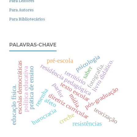
Para Leitores
Para Autores
Para Bibliotecários
PALAVRAS-CHAVE
psicologia
pré-escola
livro didático.
escolas democráticas
fotografia.
residência pedagógica
saber
política educativa
prática de ensino
território
texto escolar
parfor
.
pós-graduação
resenha
diretriz curricular
mídia
afeto
e
d
u
c
a
ç
ã
o
f
í
s
i
c
a
teorização
burocracia
creche
resistências