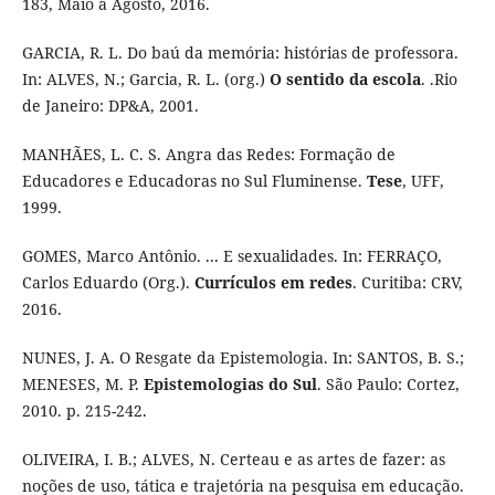
183, Maio a Agosto, 2016.
GARCIA, R. L. Do baú da memória: histórias de professora.
In: ALVES, N.; Garcia, R. L. (org.)
O sentido da escola
. .Rio
de Janeiro: DP&A, 2001.
MANHÃES, L. C. S. Angra das Redes: Formação de
Educadores e Educadoras no Sul Fluminense.
Tese
, UFF,
1999.
GOMES, Marco Antônio. ... E sexualidades. In: FERRAÇO,
Carlos Eduardo (Org.).
Currículos em redes
. Curitiba: CRV,
2016.
NUNES, J. A. O Resgate da Epistemologia. In: SANTOS, B. S.;
MENESES, M. P.
Epistemologias do Sul
. São Paulo: Cortez,
2010. p. 215-242.
OLIVEIRA, I. B.; ALVES, N. Certeau e as artes de fazer: as
noções de uso, tática e trajetória na pesquisa em educação.