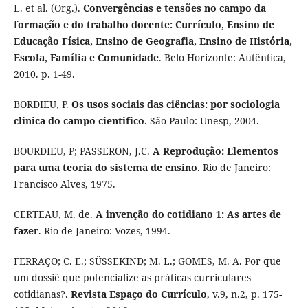
L. et al. (Org.).
Convergências e tensões no campo da
formação e do trabalho docente: Currículo, Ensino de
Educação Física, Ensino de Geografia, Ensino de História,
Escola, Família e Comunidade
. Belo Horizonte: Autêntica,
2010. p. 1-49.
BORDIEU, P.
Os usos sociais das ciências: por sociologia
clinica do campo cientifico
. São Paulo: Unesp, 2004.
BOURDIEU, P; PASSERON, J.C.
A Reprodução: Elementos
para uma teoria do sistema de ensino
. Rio de Janeiro:
Francisco Alves, 1975.
CERTEAU, M. de.
A invenção do cotidiano 1: As artes de
fazer
. Rio de Janeiro: Vozes, 1994.
FERRAÇO; C. E.; SÜSSEKIND; M. L.; GOMES, M. A. Por que
um dossiê que potencialize as práticas curriculares
cotidianas?.
Revista Espaço do Currículo
, v.9, n.2, p. 175-