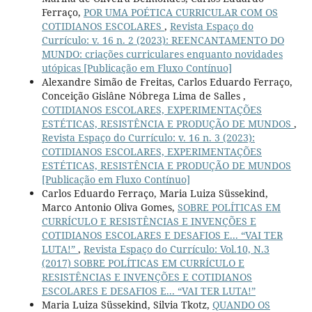
Ferraço,
POR UMA POÉTICA CURRICULAR COM OS
COTIDIANOS ESCOLARES
,
Revista Espaço do
Currículo: v. 16 n. 2 (2023): REENCANTAMENTO DO
MUNDO: criações curriculares enquanto novidades
utópicas [Publicação em Fluxo Contínuo]
Alexandre Simão de Freitas, Carlos Eduardo Ferraço,
Conceição Gislâne Nóbrega Lima de Salles ,
COTIDIANOS ESCOLARES, EXPERIMENTAÇÕES
ESTÉTICAS, RESISTÊNCIA E PRODUÇÃO DE MUNDOS
,
Revista Espaço do Currículo: v. 16 n. 3 (2023):
COTIDIANOS ESCOLARES, EXPERIMENTAÇÕES
ESTÉTICAS, RESISTÊNCIA E PRODUÇÃO DE MUNDOS
[Publicação em Fluxo Contínuo]
Carlos Eduardo Ferraço, Maria Luiza Süssekind,
Marco Antonio Oliva Gomes,
SOBRE POLÍTICAS EM
CURRÍCULO E RESISTÊNCIAS E INVENÇÕES E
COTIDIANOS ESCOLARES E DESAFIOS E... “VAI TER
LUTA!”
,
Revista Espaço do Currículo: Vol.10, N.3
(2017) SOBRE POLÍTICAS EM CURRÍCULO E
RESISTÊNCIAS E INVENÇÕES E COTIDIANOS
ESCOLARES E DESAFIOS E... “VAI TER LUTA!”
Maria Luiza Süssekind, Silvia Tkotz,
QUANDO OS