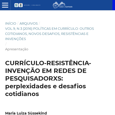
INÍCIO
/
ARQUIVOS
/
VOL.9, N.3 (2016) POLÍTICAS EM CURRÍCULO: OUTROS
COTIDIANOS, NOVOS DESAFIOS, RESISTÊNCIAS E
INVENÇÕES
/
Apresentação
CURRÍCULO-RESISTÊNCIA-
INVENÇÃO EM REDES DE
PESQUISADORXS:
perplexidades e desafios
cotidianos
Maria Luiza Süssekind