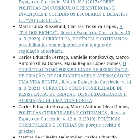
Espaço do Currículo: Vol.10, N.3 (2017) SOBRE
POLÍTICAS EM CURRÍCULO E RESISTÊNCIAS E
INVENÇÕES E COTIDIANOS ESCOLARES E DESAFIOS
E... “VAI TER LUTA!”
Maria Luiza Süssekind, Clarissa Teixeira Lopes ,
A
“TIA DOS BICHOS”
,
Revista Espaço do Currículo: v. 13
n. 3 (2020): CURRÍCULOS, DOCÊNCIA E COTIDIANOS:
possibilidades emancipatórias em tempos de
regulação autoritária
Carlos Eduardo Ferraço, Danielle Piontkovsky, Marco
Antonio Oliva Gomes, Maria Regina Lopes Gomes,
O
CURRÍCULO COMO POSSIBILIDADE DE RESISTÊNCIA,
DE CRIAÇÃO, DE SOLIDARIEDADES E AFIRMAÇÃO DE
UMA VIDA BONITA
,
Revista Espaço do Currículo: v. 14
n. 3 (2021): CURRÍCULO COMO POSSIBILIDADE DE
RESISTÊNCIA, DE CRIAÇÃO, DE SOLIDARIEDADES E
AFIRMAÇÃO DE UMA VIDA BONITA
Carlos Eduardo Ferraço, Marco Antonio Oliva Gomes,
POLÍTICAS CURRICULARES E COTIDIANOS
,
Revista
Espaço do Currículo: v. 12 n. 2 (2019): POLÍTICAS
CURRICULARES E COTIDIANOS: porque resistir é
preciso!
Marina de Oliveira Delmondes, Carlos Eduardo