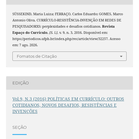
SÜSSEKIND, Maria Luiza; FERRAÇO, Carlos Eduardo; GOMES, Marco
Antonio Oliva. CURRÍCULO-RESISTÊNCIA-INVENÇÃO EM REDES DE
PESQUISADORXS: perplexidades e desafios cotidianos.
Revista
Espaço do Currículo
,
[S. l.]
, v. 9, n. 3, 2016. Disponível em:
https://periodicos.ufpb.br/index.php/rec/article/view/32257. Acesso
em: 7 ago. 2026.
Fomatos de Citação
EDIÇÃO
Vol.9, N.3 (2016) POLÍTICAS EM CURRÍCULO: OUTROS
COTIDIANOS, NOVOS DESAFIOS, RESISTÊNCIAS E
INVENÇÕES
SEÇÃO