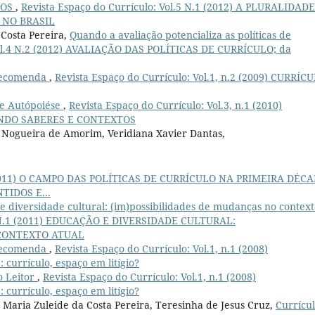
GOS
,
Revista Espaço do Currículo: Vol.5 N.1 (2012) A PLURALIDAD
 NO BRASIL
 Costa Pereira,
Quando a avaliação potencializa as políticas de
Vol.4 N.2 (2012) AVALIAÇÃO DAS POLÍTICAS DE CURRÍCULO; da
Recomenda
,
Revista Espaço do Currículo: Vol.1, n.2 (2009) CURRÍC
 e Autópoiése
,
Revista Espaço do Currículo: Vol.3, n.1 (2010)
NDO SABERES E CONTEXTOS
a Nogueira de Amorim, Veridiana Xavier Dantas,
.2 (2011) O CAMPO DAS POLÍTICAS DE CURRÍCULO NA PRIMEIRA DÉC
TIDOS E...
e diversidade cultural: (im)possibilidades de mudanças no contex
.4 N.1 (2011) EDUCAÇÃO E DIVERSIDADE CULTURAL:
 CONTEXTO ATUAL
Recomenda
,
Revista Espaço do Currículo: Vol.1, n.1 (2008)
rrículo, espaço em litígio?
o Leitor
,
Revista Espaço do Currículo: Vol.1, n.1 (2008)
rrículo, espaço em litígio?
, Maria Zuleide da Costa Pereira, Teresinha de Jesus Cruz,
Currícul