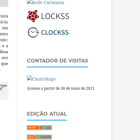
ista
ê-lo
m em
ntes
culo:
o e a
ibua
 aos
CONTADOR DE VISITAS
a que
.
Acessos a partir de 30 de maio de 2021
EDIÇÃO ATUAL