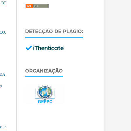
E DE
DETECÇÃO DE PLÁGIO:
ULO,
ORGANIZAÇÃO
ADA
to
o e