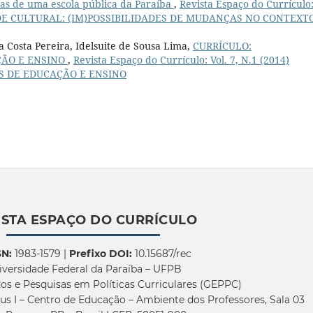
gas de uma escola pública da Paraíba
,
Revista Espaço do Currículo
DADE CULTURAL: (IM)POSSIBILIDADES DE MUDANÇAS NO CONTEXT
a Costa Pereira, Idelsuite de Sousa Lima,
CURRÍCULO:
ÇÃO E ENSINO
,
Revista Espaço do Currículo: Vol. 7, N.1 (2014)
S DE EDUCAÇÃO E ENSINO
ISTA ESPAÇO DO CURRÍCULO
SN:
1983-1579 |
Prefixo DOI:
10.15687/rec
iversidade Federal da Paraíba – UFPB
os e Pesquisas em Políticas Curriculares (GEPPC)
us I – Centro de Educação – Ambiente dos Professores, Sala 03