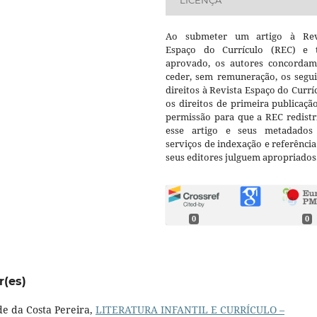
LICENÇA
Ao submeter um artigo à Rev
Espaço do Currículo (REC) e t
aprovado, os autores concorda
ceder, sem remuneração, os segui
direitos à Revista Espaço do Currí
os direitos de primeira publicaçã
permissão para que a REC redistr
esse artigo e seus metadados
serviços de indexação e referênci
seus editores julguem apropriados
0
0
r(es)
de da Costa Pereira,
LITERATURA INFANTIL E CURRÍCULO –