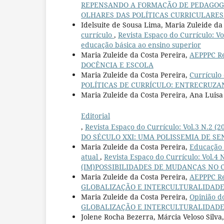
REPENSANDO A FORMAÇÃO DE PEDAGO
OLHARES DAS POLÍTICAS CURRICULARES
Idelsuite de Sousa Lima, Maria Zuleide da
currículo
,
Revista Espaço do Currículo: 
educação básica ao ensino superior
Maria Zuleide da Costa Pereira,
AEPPPC 
DOCÊNCIA E ESCOLA
Maria Zuleide da Costa Pereira,
Currículo
POLÍTICAS DE CURRÍCULO: ENTRECRUZA
Maria Zuleide da Costa Pereira, Ana Luis
Editorial
,
Revista Espaço do Currículo: Vol.3 N
DO SÉCULO XXI: UMA POLISSEMIA DE SEN
Maria Zuleide da Costa Pereira,
Educação 
atual
,
Revista Espaço do Currículo: Vol
(IM)POSSIBILIDADES DE MUDANÇAS NO
Maria Zuleide da Costa Pereira,
AEPPPC 
GLOBALIZAÇÃO E INTERCULTURALIDADE: cu
Maria Zuleide da Costa Pereira,
Opinião d
GLOBALIZAÇÃO E INTERCULTURALIDADE: cu
Jolene Rocha Bezerra, Márcia Veloso Silva