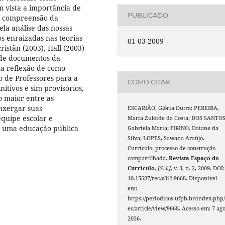
 vista a importância de
PUBLICADO
or compreensão da
la análise das nossas
os enraizadas nas teorias
01-03-2009
ristãn (2003), Hall (2003)
e de documentos da
a reflexão de como
 de Professores para a
COMO CITAR
itivos e sim provisórios,
o maior entre as
enxergar suas
ESCARIÃO, Glória Dutra; PEREIRA,
quipe escolar e
Maria Zuleide da Costa; DOS SANTOS
a uma educação pública
Gabriela Maria; FIRINO, Daiane da
Silva; LOPES, Sawana Araújo.
Currículo: processo de construção
compartilhada.
Revista Espaço do
Currículo
,
[S. l.]
, v. 3, n. 2, 2009. DOI:
10.15687/rec.v3i2.9668. Disponível
em:
https://periodicos.ufpb.br/index.php/
ec/article/view/9668. Acesso em: 7 ago
2026.