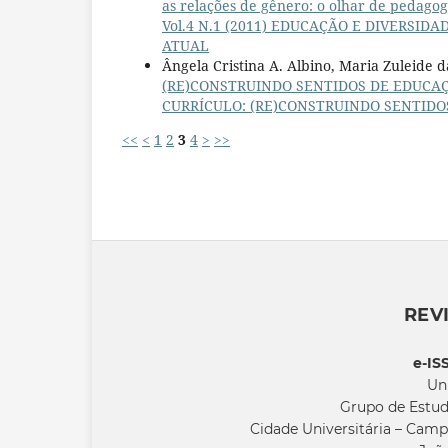
as relações de gênero: o olhar de pedago
Vol.4 N.1 (2011) EDUCAÇÃO E DIVERSI
ATUAL
Ângela Cristina A. Albino, Maria Zuleide d
(RE)CONSTRUINDO SENTIDOS DE EDUCA
CURRÍCULO: (RE)CONSTRUINDO SENTIDO
<<
<
1
2
3
4
>
>>
REV
e-IS
Un
Grupo de Estud
Cidade Universitária – Camp