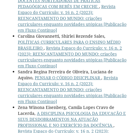
DOCENTES NORTEADORAS DE PRÁTICAS
PEDAGÓGICAS COM BEBÊS EM CRECHE
,
Revista
Espaço do Currículo: v. 16 n. 2 (2023):
REENCANTAMENTO DO MUNDO: criações
curriculares enquanto novidades utópicas [Publicação
em Fluxo Contínuo]
Carolina Giovannetti, Shirlei Rezende Sales,
POLÍTICAS CURRICULARES PARA O ENSINO MÉDIO
BRASILEIRO
,
Revista Espaço do Currículo: v. 16 n. 2
(2023): REENCANTAMENTO DO MUNDO: criações
curriculares enquanto novidades utópicas [Publicação
em Fluxo Contínuo]
Sandra Regina Ferreira de Oliveira, Luciana de
Aquino,
PENSAR O CÓDIGO DISICPLINAR
,
Revista
Espaço do Currículo: v. 16 n. 2 (2023):
REENCANTAMENTO DO MUNDO: criações
curriculares enquanto novidades utópicas [Publicação
em Fluxo Contínuo]
Zena Winona Eisenberg, Camila Lopes Cravo de
Lacerda,
A DISCIPLINA PSICOLOGIA DA EDUCAÇÃO E
SEUS DESDOBRAMENTOS NA ATUAÇÃO
PROFISSIONAL E NO EXERCÍCIO DA DOCÊNCIA
,
Revista Espaço do Currículo: v. 16 n. 2 (2023):