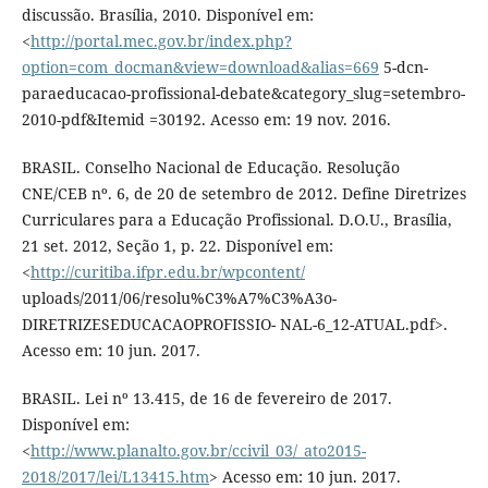
discussão. Brasília, 2010. Disponível em:
<
http://portal.mec.gov.br/index.php?
option=com_docman&view=download&alias=669
5-dcn-
paraeducacao-profissional-debate&category_slug=setembro-
2010-pdf&Itemid =30192. Acesso em: 19 nov. 2016.
BRASIL. Conselho Nacional de Educação. Resolução
CNE/CEB nº. 6, de 20 de setembro de 2012. Define Diretrizes
Curriculares para a Educação Profissional. D.O.U., Brasília,
21 set. 2012, Seção 1, p. 22. Disponível em:
<
http://curitiba.ifpr.edu.br/wpcontent/
uploads/2011/06/resolu%C3%A7%C3%A3o-
DIRETRIZESEDUCACAOPROFISSIO- NAL-6_12-ATUAL.pdf>.
Acesso em: 10 jun. 2017.
BRASIL. Lei nº 13.415, de 16 de fevereiro de 2017.
Disponível em:
<
http://www.planalto.gov.br/ccivil_03/_ato2015-
2018/2017/lei/L13415.htm
> Acesso em: 10 jun. 2017.