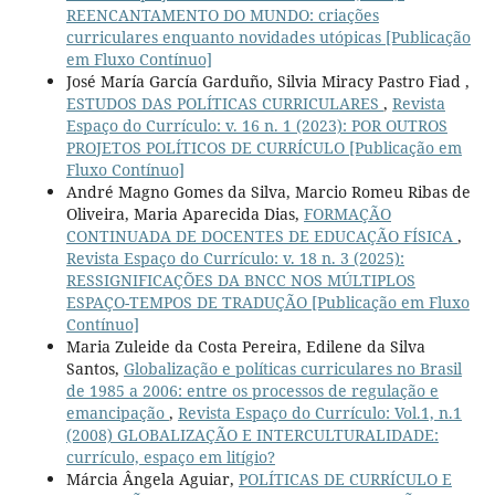
REENCANTAMENTO DO MUNDO: criações
curriculares enquanto novidades utópicas [Publicação
em Fluxo Contínuo]
José María García Garduño, Silvia Miracy Pastro Fiad ,
ESTUDOS DAS POLÍTICAS CURRICULARES
,
Revista
Espaço do Currículo: v. 16 n. 1 (2023): POR OUTROS
PROJETOS POLÍTICOS DE CURRÍCULO [Publicação em
Fluxo Contínuo]
André Magno Gomes da Silva, Marcio Romeu Ribas de
Oliveira, Maria Aparecida Dias,
FORMAÇÃO
CONTINUADA DE DOCENTES DE EDUCAÇÃO FÍSICA
,
Revista Espaço do Currículo: v. 18 n. 3 (2025):
RESSIGNIFICAÇÕES DA BNCC NOS MÚLTIPLOS
ESPAÇO-TEMPOS DE TRADUÇÃO [Publicação em Fluxo
Contínuo]
Maria Zuleide da Costa Pereira, Edilene da Silva
Santos,
Globalização e políticas curriculares no Brasil
de 1985 a 2006: entre os processos de regulação e
emancipação
,
Revista Espaço do Currículo: Vol.1, n.1
(2008) GLOBALIZAÇÃO E INTERCULTURALIDADE:
currículo, espaço em litígio?
Márcia Ângela Aguiar,
POLÍTICAS DE CURRÍCULO E