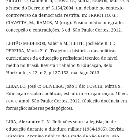
FRIGOTTO, Gaudêncio; CIAVATTA, Maria; RAMOS, Marise. A
gênese do Decreto nº 5.154/2004: um debate no contexto
controverso da democracia restrita. In: FRIGOTTO, G.;
CIAVATTA, M.; RAMOS, M (org.). Ensino médio integrado:
concepção e contradições. 3 ed. São Paulo: Cortez, 2012.
LEITÃO MEDEIROS, Valéria M.; LEITE, Jocileide B. C.;
PEREIRA, Maria Z. C. Trajetória histórica das políticas
curriculares da educação profissional técnica de nível
médio no Brasil. Revista Trabalho & Educação, Belo
Horizonte, v.22, n.2, p.137-153, mai./ago.2013.
LIBÂNEO, José C; OLIVEIRA, João F de; TOSCHI, Mirza S.
Educação escolar: políticas, estrutura e organização. 10 ed.
rev. e ampl. São Paulo: Cortez, 2012. (Coleção docência em
formação: saberes pedagógicos).
LIRA, Alexandre T. N. Reflexões sobre a legislação de
educação durante a ditadura militar (1964-1985). Revista
Histórica. Arquivo público do Estado de São Paulo, São