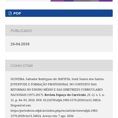
PDF
PUBLICADO
26-04-2018
COMO CITAR
OLIVEIRA, Salvador Rodrigues de; BATISTA, Sueli Soares dos Santos.
JUVENTUDE E FORMAÇÃO PROFISSIONAL NO CONTEXTO DAS
REFORMAS DO ENSINO MÉDIO E DAS DIRETRIZES CURRICULARES
NACIONAIS (1971-2017).
Revista Espaço do Currículo
,
[S. l.]
, v. 1, n.
11, p. 84–93, 2018. DOI: 10.22478/ufpb.1983-1579.2018v1n11.34824.
Disponível em:
https://periodicos.ufpb.br/index.php/rec/article/view/ufpb.1983-
1579.2018v1n11.34824. Acesso em: 7 ago. 2026.