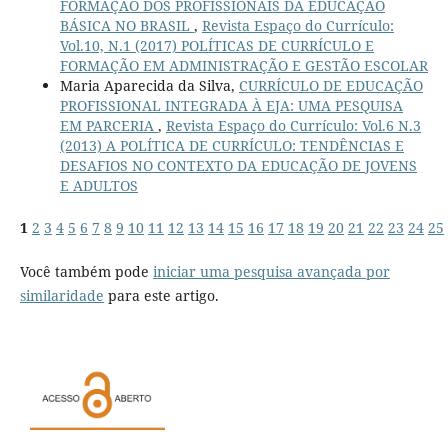
FORMAÇÃO DOS PROFISSIONAIS DA EDUCAÇÃO
BÁSICA NO BRASIL
,
Revista Espaço do Currículo:
Vol.10, N.1 (2017) POLÍTICAS DE CURRÍCULO E
FORMAÇÃO EM ADMINISTRAÇÃO E GESTÃO ESCOLAR
Maria Aparecida da Silva,
CURRÍCULO DE EDUCAÇÃO
PROFISSIONAL INTEGRADA À EJA: UMA PESQUISA
EM PARCERIA
,
Revista Espaço do Currículo: Vol.6 N.3
(2013) A POLÍTICA DE CURRÍCULO: TENDÊNCIAS E
DESAFIOS NO CONTEXTO DA EDUCAÇÃO DE JOVENS
E ADULTOS
1
2
3
4
5
6
7
8
9
10
11
12
13
14
15
16
17
18
19
20
21
22
23
24
25
Você também pode
iniciar uma pesquisa avançada por
similaridade
para este artigo.