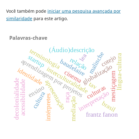
Você também pode
iniciar uma pesquisa avançada por
similaridade
para este artigo.
Palavras-chave
(Áudio)descrição
terminologia
malinche
lea
língua-cultura
startup
cotejo
relação
aprendizagem por projetos
baudelaire
globalização
interculturalidade
identidade
cinema
mestiçagem
decolonialidade
apresentação
acessibilidade
tav
culturas
ensino
interpretação
cultura
raça
intérpretes
mediação
brasil
frantz fanon