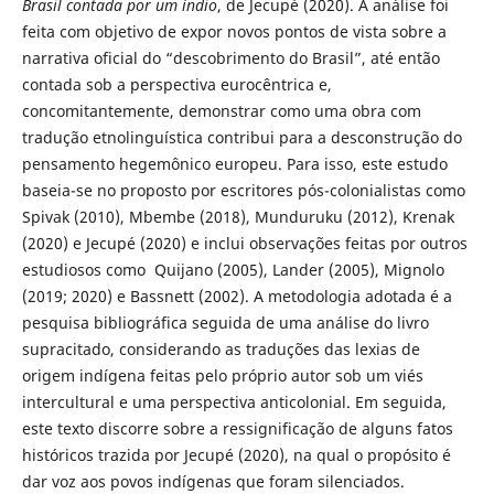
Brasil contada por um índio
, de Jecupé (2020). A análise foi
feita com objetivo de expor novos pontos de vista sobre a
narrativa oficial do “descobrimento do Brasil”, até então
contada sob a perspectiva eurocêntrica e,
concomitantemente, demonstrar como uma obra com
tradução etnolinguística contribui para a desconstrução do
pensamento hegemônico europeu. Para isso, este estudo
baseia-se no proposto por escritores pós-colonialistas como
Spivak (2010), Mbembe (2018), Munduruku (2012), Krenak
(2020) e Jecupé (2020) e inclui observações feitas por outros
estudiosos como Quijano (2005), Lander (2005), Mignolo
(2019; 2020) e Bassnett (2002). A metodologia adotada é a
pesquisa bibliográfica seguida de uma análise do livro
supracitado, considerando as traduções das lexias de
origem indígena feitas pelo próprio autor sob um viés
intercultural e uma perspectiva anticolonial. Em seguida,
este texto discorre sobre a ressignificação de alguns fatos
históricos trazida por Jecupé (2020), na qual o propósito é
dar voz aos povos indígenas que foram silenciados.