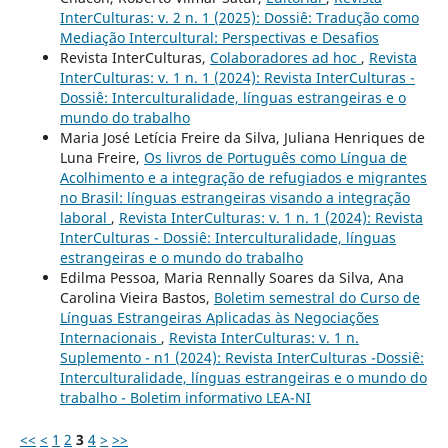
InterCulturas: v. 2 n. 1 (2025): Dossiê: Tradução como
Mediação Intercultural: Perspectivas e Desafios
Revista InterCulturas,
Colaboradores ad hoc
,
Revista
InterCulturas: v. 1 n. 1 (2024): Revista InterCulturas -
Dossiê: Interculturalidade, línguas estrangeiras e o
mundo do trabalho
Maria José Letícia Freire da Silva, Juliana Henriques de
Luna Freire,
Os livros de Português como Língua de
Acolhimento e a integração de refugiados e migrantes
no Brasil: línguas estrangeiras visando a integração
laboral
,
Revista InterCulturas: v. 1 n. 1 (2024): Revista
InterCulturas - Dossiê: Interculturalidade, línguas
estrangeiras e o mundo do trabalho
Edilma Pessoa, Maria Rennally Soares da Silva, Ana
Carolina Vieira Bastos,
Boletim semestral do Curso de
Línguas Estrangeiras Aplicadas às Negociações
Internacionais
,
Revista InterCulturas: v. 1 n.
Suplemento - n1 (2024): Revista InterCulturas -Dossiê:
Interculturalidade, línguas estrangeiras e o mundo do
trabalho - Boletim informativo LEA-NI
<<
<
1
2
3
4
>
>>