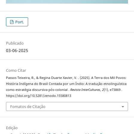
Port.
Publicado
03-06-2025
Como Citar
Passos Teixeira, R., & Regina Duarte Xavier, V. . (2025). A Terra dos Mil Povos:
História Indígena do Brasil Contada por um Índio: A tradução etnolinguística
como estratégia discursiva pós-colonial .
Revista InterCulturas
,
2
(1), e73869 .
https://doi.org/10.5281/zenodo.15580813
Fomatos de Citação
Edição