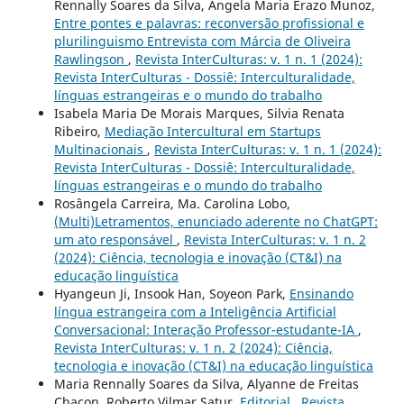
Rennally Soares da Silva, Angela Maria Erazo Munoz,
Entre pontes e palavras: reconversão profissional e
plurilinguismo Entrevista com Márcia de Oliveira
Rawlingson
,
Revista InterCulturas: v. 1 n. 1 (2024):
Revista InterCulturas - Dossiê: Interculturalidade,
línguas estrangeiras e o mundo do trabalho
Isabela Maria De Morais Marques, Silvia Renata
Ribeiro,
Mediação Intercultural em Startups
Multinacionais
,
Revista InterCulturas: v. 1 n. 1 (2024):
Revista InterCulturas - Dossiê: Interculturalidade,
línguas estrangeiras e o mundo do trabalho
Rosângela Carreira, Ma. Carolina Lobo,
(Multi)Letramentos, enunciado aderente no ChatGPT:
um ato responsável
,
Revista InterCulturas: v. 1 n. 2
(2024): Ciência, tecnologia e inovação (CT&I) na
educação linguística
Hyangeun Ji, Insook Han, Soyeon Park,
Ensinando
língua estrangeira com a Inteligência Artificial
Conversacional: Interação Professor-estudante-IA
,
Revista InterCulturas: v. 1 n. 2 (2024): Ciência,
tecnologia e inovação (CT&I) na educação linguística
Maria Rennally Soares da Silva, Alyanne de Freitas
Chacon, Roberto Vilmar Satur,
Editorial
,
Revista