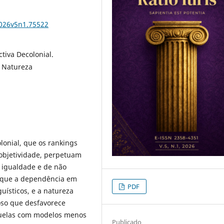
2026v5n1.75522
tiva Decolonial.
. Natureza
lonial, que os rankings
 objetividade, perpetuam
e igualdade e de não
e que a dependência em
PDF
guísticos, e a natureza
ioso que desfavorece
quelas com modelos menos
Publicado