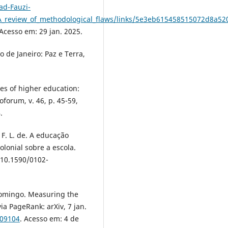
ad-Fauzi-
A_review_of_methodological_flaws/links/5e3eb615458515072d8a520
 Acesso em: 29 jan. 2025.
o de Janeiro: Paz e Terra,
es of higher education:
forum, v. 46, p. 45-59,
.
 F. L. de. A educação
lonial sobre a escola.
 10.1590/0102-
omingo. Measuring the
ia PageRank: arXiv, 7 jan.
.09104
. Acesso em: 4 de