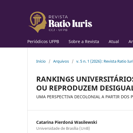
Periódicos UFPB
Sobre a Revista
Atual
Ar
Início
/
Arquivos
/
v. 5 n. 1 (2026): Revista Ratio Iur
RANKINGS UNIVERSITÁRIO
OU REPRODUZEM DESIGUA
UMA PERSPECTIVA DECOLONIAL A PARTIR DOS 
Catarina Pierdoná Wasilewski
Universidade de Brasília (UnB)