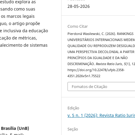
 estudo explora as
28-05-2026
alisando como suas
 os marcos legais
quo, o artigo propõe
Como Citar
 e inclusiva da educação
Pierdoná Wasilewski, C. (2026). RANKINGS
icação de métricas,
UNIVERSITÁRIOS INTERNACIONAIS MEDE
rtalecimento de sistemas
QUALIDADE OU REPRODUZEM DESIGUALD
UMA PERSPECTIVA DECOLONIAL A PARTIR
PRINCÍPIOS DA IGUALDADE E DA NÃO
DISCRIMINAÇÃO.
Revista Ratio Iuris
,
5
(1), 1
https://doi.org/10.22478/ufpb.2358-
4351.2026v5n1.75522
Fomatos de Citação
Edição
v. 5 n. 1 (2026): Revista Ratio Iuri
Brasília (UnB)
Seção
lia. E-mail: