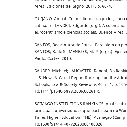
Aires: Ediciones del Signo, 2014. p. 60-70.
QUIJANO, Aníbal. Colonialidade do poder, euro
Latina. In: LANDER, Edgardo (org.). A colonialid
eurocentrismo e ciências sociais. Buenos Aires:
SANTOS, Boaventura de Sousa. Para além do pen
SANTOS, B. de S.; MENESES, M. P. (orgs.). Epist
Paulo: Cortez, 2010.
SAUDER, Michael; LANCASTER, Randal. Do Rankin
U.S. News & World Report Rankings on the Admi
Schools. Law & Society Review, v. 40, n. 1, p. 105
10.1111/j.1540-5893.2006.00261.x.
SCIMAGO INSTITUTIONS RANKINGS. Análise do
principais universidades que participam no Worl
Times Higher Education (THE). Avaliação (Campin
10.1590/S1414-40772023000100026.