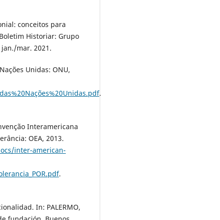
nial: conceitos para
Boletim Historiar: Grupo
 jan./mar. 2021.
Nações Unidas: ONU,
20das%20Nações%20Unidas.pdf
.
enção Interamericana
erância: OEA, 2013.
docs/inter-american-
olerancia_POR.pdf
.
cionalidad. In: PALERMO,
 de fundación. Buenos