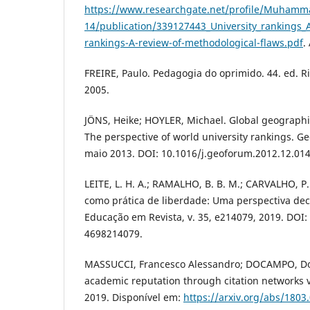
https://www.researchgate.net/profile/Muhamm
14/publication/339127443_University_rankings_
rankings-A-review-of-methodological-flaws.pdf
.
FREIRE, Paulo. Pedagogia do oprimido. 44. ed. Ri
2005.
JÖNS, Heike; HOYLER, Michael. Global geographi
The perspective of world university rankings. Geo
maio 2013. DOI: 10.1016/j.geoforum.2012.12.014
LEITE, L. H. A.; RAMALHO, B. B. M.; CARVALHO, P.
como prática de liberdade: Uma perspectiva deco
Educação em Revista, v. 35, e214079, 2019. DOI:
4698214079.
MASSUCCI, Francesco Alessandro; DOCAMPO, D
academic reputation through citation networks v
2019. Disponível em:
https://arxiv.org/abs/1803