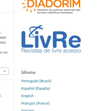
M
ADE?
 DOS
24–141.
Idioma
Português (Brasil)
Español (España)
s
English
Français (France)
Italiano