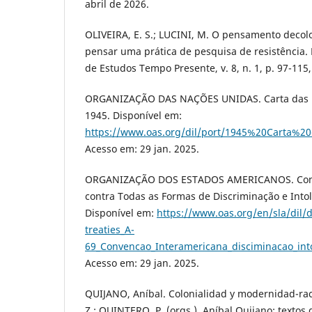
abril de 2026.
OLIVEIRA, E. S.; LUCINI, M. O pensamento decolo
pensar uma prática de pesquisa de resistência. 
de Estudos Tempo Presente, v. 8, n. 1, p. 97-115,
ORGANIZAÇÃO DAS NAÇÕES UNIDAS. Carta das 
1945. Disponível em:
https://www.oas.org/dil/port/1945%20Carta%
Acesso em: 29 jan. 2025.
ORGANIZAÇÃO DOS ESTADOS AMERICANOS. Conv
contra Todas as Formas de Discriminação e Intol
Disponível em:
https://www.oas.org/en/sla/dil/
treaties_A-
69_Convencao_Interamericana_disciminacao_int
Acesso em: 29 jan. 2025.
QUIJANO, Aníbal. Colonialidad y modernidad-ra
Z.; QUINTERO, P. (orgs.). Aníbal Quijano: textos