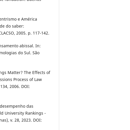
centrismo e América
ade do saber:
 CLACSO, 2005. p. 117-142.
samento abissal. In:
emologias do Sul. São
gs Matter? The Effects of
ssions Process of Law
-134, 2006. DOI:
 desempenho das
d University Rankings -
as), v. 28, 2023. DOI: