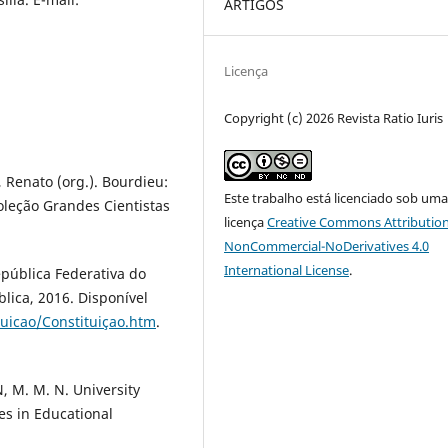
ARTIGOS
Licença
Copyright (c) 2026 Revista Ratio Iuris
 Renato (org.). Bourdieu:
Este trabalho está licenciado sob um
Coleção Grandes Cientistas
licença
Creative Commons Attribution
NonCommercial-NoDerivatives 4.0
International License
.
epública Federativa do
blica, 2016. Disponível
tuicao/Constituiçao.htm
.
, M. M. N. University
es in Educational