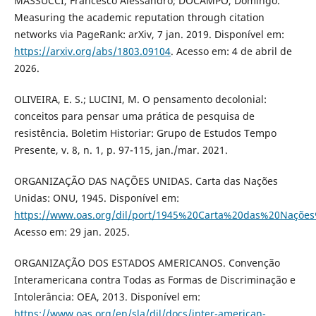
MASSUCCI, Francesco Alessandro; DOCAMPO, Domingo.
Measuring the academic reputation through citation
networks via PageRank: arXiv, 7 jan. 2019. Disponível em:
https://arxiv.org/abs/1803.09104
. Acesso em: 4 de abril de
2026.
OLIVEIRA, E. S.; LUCINI, M. O pensamento decolonial:
conceitos para pensar uma prática de pesquisa de
resistência. Boletim Historiar: Grupo de Estudos Tempo
Presente, v. 8, n. 1, p. 97-115, jan./mar. 2021.
ORGANIZAÇÃO DAS NAÇÕES UNIDAS. Carta das Nações
Unidas: ONU, 1945. Disponível em:
https://www.oas.org/dil/port/1945%20Carta%20das%20Naçõe
Acesso em: 29 jan. 2025.
ORGANIZAÇÃO DOS ESTADOS AMERICANOS. Convenção
Interamericana contra Todas as Formas de Discriminação e
Intolerância: OEA, 2013. Disponível em:
https://www.oas.org/en/sla/dil/docs/inter-american-