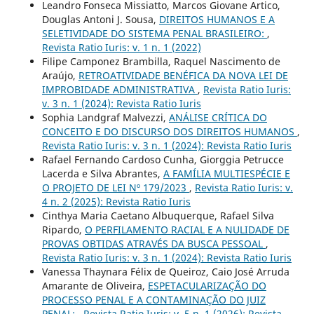
Leandro Fonseca Missiatto, Marcos Giovane Artico,
Douglas Antoni J. Sousa,
DIREITOS HUMANOS E A
SELETIVIDADE DO SISTEMA PENAL BRASILEIRO:
,
Revista Ratio Iuris: v. 1 n. 1 (2022)
Filipe Camponez Brambilla, Raquel Nascimento de
Araújo,
RETROATIVIDADE BENÉFICA DA NOVA LEI DE
IMPROBIDADE ADMINISTRATIVA
,
Revista Ratio Iuris:
v. 3 n. 1 (2024): Revista Ratio Iuris
Sophia Landgraf Malvezzi,
ANÁLISE CRÍTICA DO
CONCEITO E DO DISCURSO DOS DIREITOS HUMANOS
,
Revista Ratio Iuris: v. 3 n. 1 (2024): Revista Ratio Iuris
Rafael Fernando Cardoso Cunha, Giorggia Petrucce
Lacerda e Silva Abrantes,
A FAMÍLIA MULTIESPÉCIE E
O PROJETO DE LEI Nº 179/2023
,
Revista Ratio Iuris: v.
4 n. 2 (2025): Revista Ratio Iuris
Cinthya Maria Caetano Albuquerque, Rafael Silva
Ripardo,
O PERFILAMENTO RACIAL E A NULIDADE DE
PROVAS OBTIDAS ATRAVÉS DA BUSCA PESSOAL
,
Revista Ratio Iuris: v. 3 n. 1 (2024): Revista Ratio Iuris
Vanessa Thaynara Félix de Queiroz, Caio José Arruda
Amarante de Oliveira,
ESPETACULARIZAÇÃO DO
PROCESSO PENAL E A CONTAMINAÇÃO DO JUIZ
PENAL:
,
Revista Ratio Iuris: v. 5 n. 1 (2026): Revista