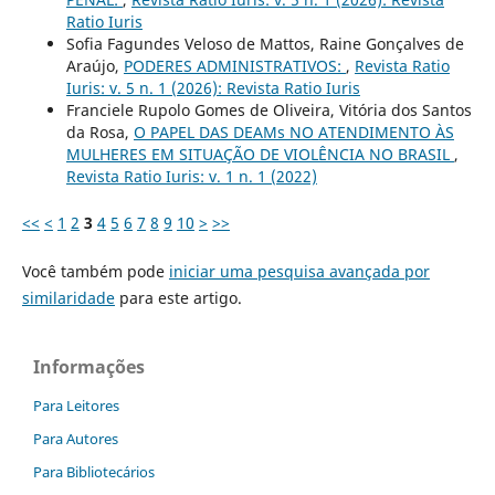
Ratio Iuris
Sofia Fagundes Veloso de Mattos, Raine Gonçalves de
Araújo,
PODERES ADMINISTRATIVOS:
,
Revista Ratio
Iuris: v. 5 n. 1 (2026): Revista Ratio Iuris
Franciele Rupolo Gomes de Oliveira, Vitória dos Santos
da Rosa,
O PAPEL DAS DEAMs NO ATENDIMENTO ÀS
MULHERES EM SITUAÇÃO DE VIOLÊNCIA NO BRASIL
,
Revista Ratio Iuris: v. 1 n. 1 (2022)
<<
<
1
2
3
4
5
6
7
8
9
10
>
>>
Você também pode
iniciar uma pesquisa avançada por
similaridade
para este artigo.
Informações
Para Leitores
Para Autores
Para Bibliotecários