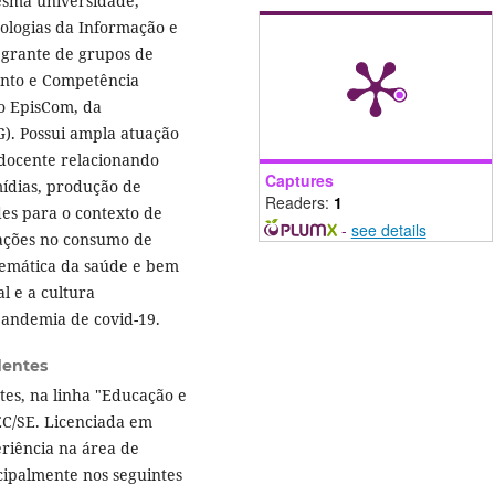
esma universidade,
ologias da Informação e
egrante de grupos de
ento e Competência
o EpisCom, da
). Possui ampla atuação
 docente relacionando
Captures
mídias, produção de
Readers:
1
ades para o contexto de
-
see details
ações no consumo de
temática da saúde e bem
l e a cultura
 pandemia de covid-19.
dentes
es, na linha "Educação e
C/SE. Licenciada em
riência na área de
ipalmente nos seguintes