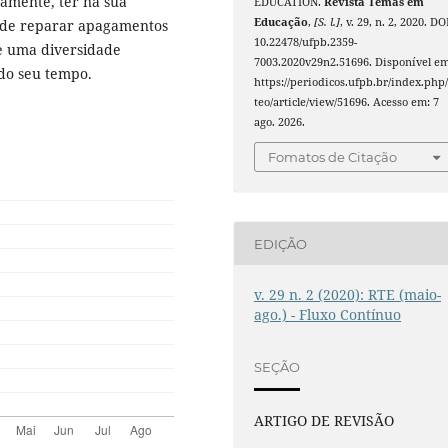
amente, ter na sua
EDUCATION.
Revista Temas em
Educação
,
[S. l.]
, v. 29, n. 2, 2020. DO
 de reparar apagamentos
10.22478/ufpb.2359-
de uma diversidade
7003.2020v29n2.51696. Disponível em
do seu tempo.
https://periodicos.ufpb.br/index.php/
teo/article/view/51696. Acesso em: 7
ago. 2026.
Fomatos de Citação
EDIÇÃO
v. 29 n. 2 (2020): RTE (maio-
ago.) - Fluxo Contínuo
SEÇÃO
ARTIGO DE REVISÃO