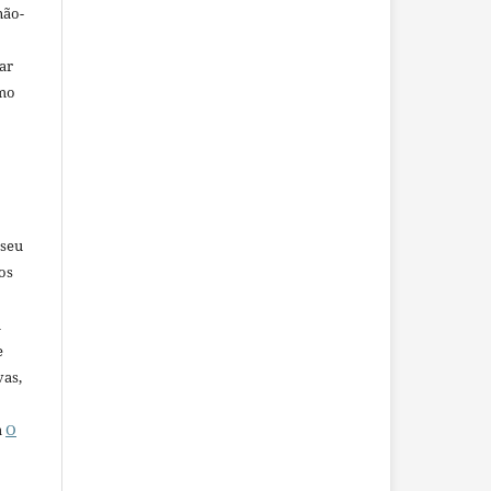
não-
car
omo
 seu
os
u
e
vas,
a
O