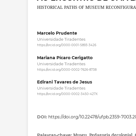
HISTORICAL PATHS OF MUSEUM RECONFIGURA
Marcelo Prudente
Universidade Tiradentes
https://orcid.org/0000-0001-5893-3426
Mariana Pícaro Cerigatto
Universidade Tiradentes
https://orcid.org/0000-0002-7626-8738
Edirani Tavares de Jesus
Universidade Tiradentes
https://orcid.org/0000-0002-3450-427X
DOI:
https://doi.org/10.22478/ufpb.2359-7003.
Museu, Pedagogia decolonial, C
Palavras-chave: