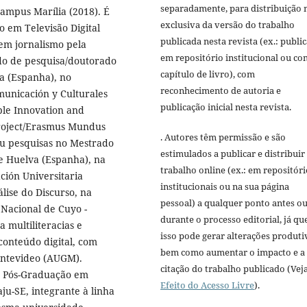
separadamente, para distribuição 
ampus Marília (2018). É
exclusiva da versão do trabalho
 em Televisão Digital
publicada nesta revista (ex.: publi
em jornalismo pela
em repositório institucional ou c
do de pesquisa/doutorado
capítulo de livro), com
a (Espanha), no
reconhecimento de autoria e
unicación y Culturales
publicação inicial nesta revista.
ble Innovation and
roject/Erasmus Mundus
. Autores têm permissão e são
 pesquisas no Mestrado
estimulados a publicar e distribuir
 Huelva (Espanha), na
trabalho online (ex.: em repositóri
ción Universitaria
institucionais ou na sua página
lise do Discurso, na
pessoal) a qualquer ponto antes o
Nacional de Cuyo -
durante o processo editorial, já qu
 multiliteracias e
isso pode gerar alterações produti
conteúdo digital, com
bem como aumentar o impacto e a
ontevideo (AUGM).
citação do trabalho publicado (Vej
e Pós-Graduação em
Efeito do Acesso Livre
).
u-SE, integrante à linha