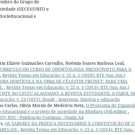
 Membro do Grupo de
ociedade (GECES/UNIT) e
 Socieducacional e
ia Elizete Guimarães Carvalho, Noêmia Soares Barbosa Leal,
URRICULO DO CURSO DE ODONTOLOGIA: PRESSUPOSTO PARA A
,
Revista Temas em Educação: v. 25 n. 1 (2016): RTE (jan.-jun.)
ORA HORTÍCOLA NA OBRA DE CÉLESTIN FREINET: PARA UMA
AL
,
Revista Temas em Educação: v. 22 n. 1 (2013): RTE (jan.-jun.)
ENTE NO LYCEU ALAGOANO: A REVISTA ESTUDANTIL O FAROL D
cação: v. 24 (2015): Dossiê - Imprensa, história e educação
ias Carlos, Olívia Morais de Medeiros Neta,
O Programa de Expansã
 educacional e o projeto de sociedade na ditadura civil-militar
,
5): RTE - Publicação Contínua - Qualis A4
es,
OS SABERES DA PRÁTICA NECESSÁRIOS À CONSTITUIÇÃO DE 
RABELAIS
,
Revista Temas em Educação: v. 23 n. 1 (2014): RTE (jan.-