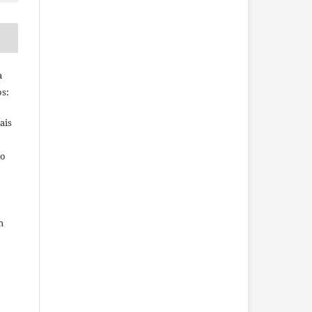
a
s:
ais
ho
m