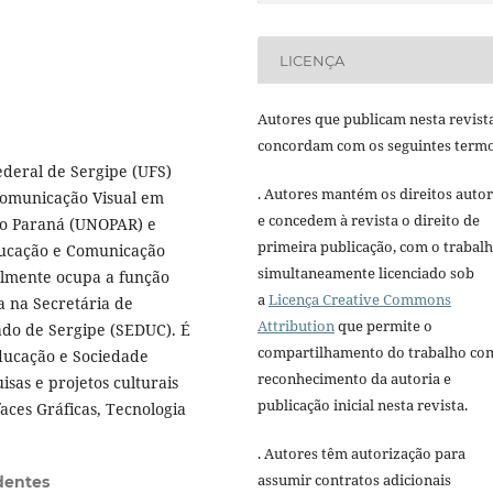
LICENÇA
Autores que publicam nesta revist
concordam com os seguintes termo
ederal de Sergipe (UFS)
. Autores mantém os direitos autor
Comunicação Visual em
e concedem à revista o direito de
 do Paraná (UNOPAR) e
primeira publicação, com o trabal
ducação e Comunicação
simultaneamente licenciado sob
almente ocupa a função
a
Licença Creative Commons
a na Secretária de
Attribution
que permite o
ado de Sergipe (SEDUC). É
compartilhamento do trabalho co
ucação e Sociedade
reconhecimento da autoria e
as e projetos culturais
publicação inicial nesta revista.
faces Gráficas, Tecnologia
. Autores têm autorização para
assumir contratos adicionais
dentes