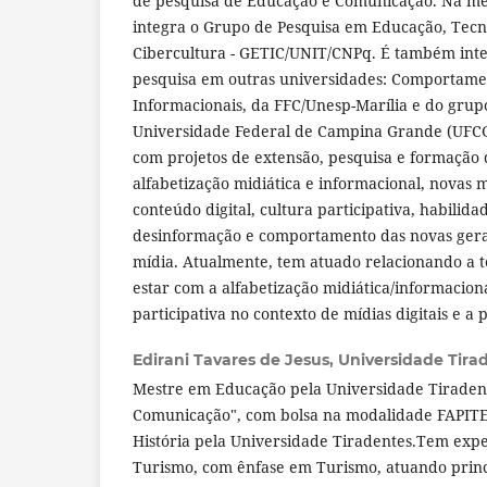
de pesquisa de Educação e Comunicação. Na m
integra o Grupo de Pesquisa em Educação, Tecn
Cibercultura - GETIC/UNIT/CNPq. É também int
pesquisa em outras universidades: Comportam
Informacionais, da FFC/Unesp-Marília e do grup
Universidade Federal de Campina Grande (UFCG
com projetos de extensão, pesquisa e formação
alfabetização midiática e informacional, novas 
conteúdo digital, cultura participativa, habilid
desinformação e comportamento das novas ger
mídia. Atualmente, tem atuado relacionando a 
estar com a alfabetização midiática/informaciona
participativa no contexto de mídias digitais e a
Edirani Tavares de Jesus,
Universidade Tira
Mestre em Educação pela Universidade Tiradent
Comunicação", com bolsa na modalidade FAPITE
História pela Universidade Tiradentes.Tem expe
Turismo, com ênfase em Turismo, atuando princ