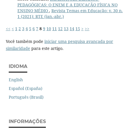
PEDAGÓGICAS: O ENEM E A EDUCAÇÃO FÍSICA NO
ENSINO MÉDIO
,
Revista Temas em Educação: v. 30 n.
1 (2021): RTE (jan.-abr.)
<<
<
1
2
3
4
5
6
7
8
9
10
11
12
13
14
15
>
>>
Você também pode
iniciar uma pesquisa avançada por
similaridade
para este artigo.
IDIOMA
English
Español (España)
Português (Brasil)
INFORMAÇÕES