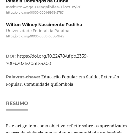
Rafaela Domingos da Cunha
Instituto Aggeu Magalhães- Fiocruz/PE
https://orcid.org/0000-0001-9979-5787
Wilton Wilney Nascimento Padilha
Universidade Federal da Paraíba
https://orcid.org/0000-0003-3056-9145
DOI:
https://doi.org/10.22478/ufpb.2359-
7003.2021v30n1.54300
Educação Popular em Saúde, Extensão
Palavras-chave:
Popular, Comunidade quilombola
RESUMO
Este artigo tem como objetivo refletir sobre os aprendizados
acerca da vivência que se deu na comunidade quilombola