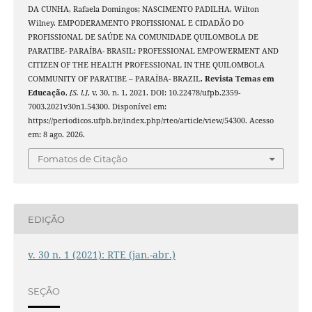
DA CUNHA, Rafaela Domingos; NASCIMENTO PADILHA, Wilton
Wilney. EMPODERAMENTO PROFISSIONAL E CIDADÃO DO
PROFISSIONAL DE SAÚDE NA COMUNIDADE QUILOMBOLA DE
PARATIBE- PARAÍBA- BRASIL: PROFESSIONAL EMPOWERMENT AND
CITIZEN OF THE HEALTH PROFESSIONAL IN THE QUILOMBOLA
COMMUNITY OF PARATIBE – PARAÍBA- BRAZIL.
Revista Temas em
Educação
,
[S. l.]
, v. 30, n. 1, 2021. DOI: 10.22478/ufpb.2359-
7003.2021v30n1.54300. Disponível em:
https://periodicos.ufpb.br/index.php/rteo/article/view/54300. Acesso
em: 8 ago. 2026.
Fomatos de Citação
EDIÇÃO
v. 30 n. 1 (2021): RTE (jan.-abr.)
SEÇÃO