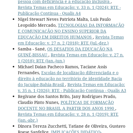
pessoa com deficiência e a educação inclusiva
,
Revista Temas em Educação: v. 33 n. 1 (2024): RTE -
Publicação Contínua - Qualis A4
Nigel Stewart Neves Patriota Malta, Luis Paulo
Leopoldo Mercado,
TECNOLOGIAS DA INFORMAÇÃO
E COMUNICAÇÃO NO ENSINO SUPERIOR DA
EDUCAÇÃO EM DIREITOS HUMANOS
,
Revista Temas
em Educação: v. 27 n. 2 (2018): RTE (jul.-dez.)
Samba - Sané,
OS DESAFIOS DA EDUCAÇÃO NA
GUINÉ-BISSAU
,
Revista Temas em Educação: v. 27 n.
1 (2018): RTE (jan.-jun.)
Michael Daian Pacheco Ramos, Taciane Assis
Fernandes,
Escolas de localização diferenciada e o
direito à educação no território de identidade Bacia
do Jacuípe-Bahia-Brasil
,
Revista Temas em Educação:
v. 35 n. 1 (2026): RTE - Publicação Contínua - Qualis A3
Regivane dos Santos Brito, Jany Rodrigues Prado,
Claudio Pinto Nunes,
POLÍTICAS DE FORMAÇÃO
DOCENTE NO BRASIL A PARTIR DOS ANOS 1990
,
Revista Temas em Educação: v. 28 n. 1 (2019): RTE
(jan.-abr.)
Dinora Tereza Zucchetti, Tatiane de Oliveira, Gustavo
Roese Sanfelice,
IMPLICAÇÕES DIDÁTICO-