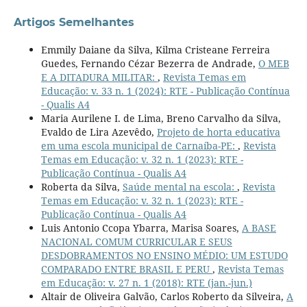
Artigos Semelhantes
Emmily Daiane da Silva, Kilma Cristeane Ferreira
Guedes, Fernando Cézar Bezerra de Andrade,
O MEB
E A DITADURA MILITAR:
,
Revista Temas em
Educação: v. 33 n. 1 (2024): RTE - Publicação Contínua
- Qualis A4
Maria Aurilene I. de Lima, Breno Carvalho da Silva,
Evaldo de Lira Azevêdo,
Projeto de horta educativa
em uma escola municipal de Carnaíba-PE:
,
Revista
Temas em Educação: v. 32 n. 1 (2023): RTE -
Publicação Contínua - Qualis A4
Roberta da Silva,
Saúde mental na escola:
,
Revista
Temas em Educação: v. 32 n. 1 (2023): RTE -
Publicação Contínua - Qualis A4
Luis Antonio Ccopa Ybarra, Marisa Soares,
A BASE
NACIONAL COMUM CURRICULAR E SEUS
DESDOBRAMENTOS NO ENSINO MÉDIO: UM ESTUDO
COMPARADO ENTRE BRASIL E PERU
,
Revista Temas
em Educação: v. 27 n. 1 (2018): RTE (jan.-jun.)
Altair de Oliveira Galvão, Carlos Roberto da Silveira,
A