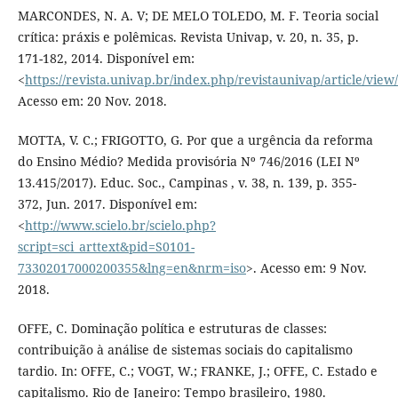
MARCONDES, N. A. V; DE MELO TOLEDO, M. F. Teoria social
crítica: práxis e polêmicas. Revista Univap, v. 20, n. 35, p.
171-182, 2014. Disponível em:
<
https://revista.univap.br/index.php/revistaunivap/article/view
Acesso em: 20 Nov. 2018.
MOTTA, V. C.; FRIGOTTO, G. Por que a urgência da reforma
do Ensino Médio? Medida provisória Nº 746/2016 (LEI Nº
13.415/2017). Educ. Soc., Campinas , v. 38, n. 139, p. 355-
372, Jun. 2017. Disponível em:
<
http://www.scielo.br/scielo.php?
script=sci_arttext&pid=S0101-
73302017000200355&lng=en&nrm=iso
>. Acesso em: 9 Nov.
2018.
OFFE, C. Dominação política e estruturas de classes:
contribuição à análise de sistemas sociais do capitalismo
tardio. In: OFFE, C.; VOGT, W.; FRANKE, J.; OFFE, C. Estado e
capitalismo. Rio de Janeiro: Tempo brasileiro, 1980.