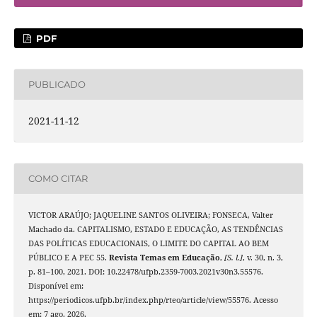
PDF
PUBLICADO
2021-11-12
COMO CITAR
VICTOR ARAÚJO; JAQUELINE SANTOS OLIVEIRA; FONSECA, Valter
Machado da. CAPITALISMO, ESTADO E EDUCAÇÃO, AS TENDÊNCIAS
DAS POLÍTICAS EDUCACIONAIS, O LIMITE DO CAPITAL AO BEM
PÚBLICO E A PEC 55.
Revista Temas em Educação
,
[S. l.]
, v. 30, n. 3,
p. 81–100, 2021. DOI: 10.22478/ufpb.2359-7003.2021v30n3.55576.
Disponível em:
https://periodicos.ufpb.br/index.php/rteo/article/view/55576. Acesso
em: 7 ago. 2026.