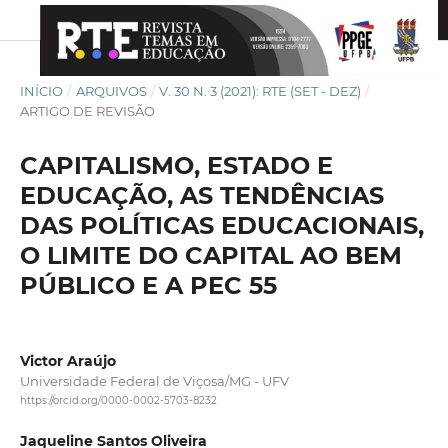
INÍCIO
/
ARQUIVOS
/
V. 30 N. 3 (2021): RTE (SET - DEZ)
/
ARTIGO DE REVISÃO
CAPITALISMO, ESTADO E
EDUCAÇÃO, AS TENDÊNCIAS
DAS POLÍTICAS EDUCACIONAIS,
O LIMITE DO CAPITAL AO BEM
PÚBLICO E A PEC 55
Victor Araújo
Universidade Federal de Viçosa/MG - UFV
https://orcid.org/0000-0002-5703-8232
Jaqueline Santos Oliveira