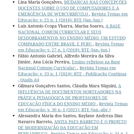
Lina Maria Gonçalves,
MUDANÇAS NAS CONCEPÇÕES
DOCENTES SOBRE O USO DE COMPUTADORES E A
EMERGÊNCIA DE WEBCURRÍCULO
,
Revista Temas em
Educação: v. 25 n. 1 (2016): RTE (jan.-jun.)
Luis Antonio Ccopa Ybarra, Marisa Soares,
A BASE
NACIONAL COMUM CURRICULAR E SEUS
DESDOBRAMENTOS NO ENSINO MÉDIO: UM ESTUDO
COMPARADO ENTRE BRASIL E PERU
,
Revista Temas
em Educação: v. 27 n. 1 (2018): RTE (jan.-jun.)
Fábio Antonio Gabriel, Alfredo Moreira da Silva
Júnior, Ana Lúcia Pereira,
Ensino religioso na Base
Nacional Comum Curricular:
,
Revista Temas em
Educação: v. 33 n. 1 (2024): RTE - Publicação Contínua
- Qualis A4
Gilmara Gonçalves Santos, Cláudia Mara Niquini,
A
INFLUÊNCIA DE DOCUMENTOS NORTEADORES NA
PRÁTICA PEDAGÓGICA DE PROFESSORES DE
EDUCAÇÃO FÍSICA DO ENSINO MÉDIO
,
Revista Temas
em Educação: v. 30 n. 1 (2021): RTE (jan.-abr.)
Alessandra Maria dos Santos, Raylane Andreza Dias
Navarro Barreto,
ANITA PAES BARRETO E O PROJETO
DE MODERNIZAÇÃO DA EDUCAÇÃO EM
PERNAMBUCO
,
Revista Temas em Educação: v. 34 n. 1