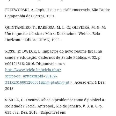
PRZEWORSKI, A. Capitalismo e socialdemocracia. São Paulo:
Companhia das Letras, 1991.
QUINTANEIRO, T.; BARBOSA, M. L. O.; OLIVEIRA, M. G. M.
Um toque de clássicos: Marx. Durkheim e Weber. Belo
Horizonte: Editora UFMG, 1995.
ROSSI, P.; DWECK, E. Impactos do novo regime fiscal na
saúde e educação. Cadernos de Saúde Pública, v. 32, p.
e00194316, 2016. Disponível em: <
http://www.scielo.br/scielo.php?
script=sci_arttext&pid=S0102-
311X2016001200501&lng=pt&tlng=pt
>. Acesso em: 1 Dez.
2018.
SIMELL, G. Excurso sobre o problema: como é possível a
sociedade? Sociol. Antropol., Rio de Janeiro, v. 3, n. 6, p.
653-672, Dez. 2013 . Disponível em: