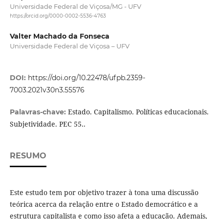
Universidade Federal de Viçosa/MG - UFV
https://orcid.org/0000-0002-5536-4763
Valter Machado da Fonseca
Universidade Federal de Viçosa – UFV
DOI:
https://doi.org/10.22478/ufpb.2359-
7003.2021v30n3.55576
Estado. Capitalismo. Políticas educacionais.
Palavras-chave:
Subjetividade. PEC 55..
RESUMO
Este estudo tem por objetivo trazer à tona uma discussão
teórica acerca da relação entre o Estado democrático e a
estrutura capitalista e como isso afeta a educação. Ademais,