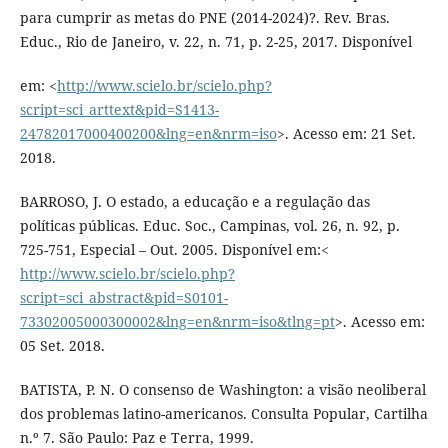
para cumprir as metas do PNE (2014-2024)?. Rev. Bras.
Educ., Rio de Janeiro, v. 22, n. 71, p. 2-25, 2017. Disponível
em: <
http://www.scielo.br/scielo.php?
script=sci_arttext&pid=S1413-
24782017000400200&lng=en&nrm=iso
>. Acesso em: 21 Set.
2018.
BARROSO, J. O estado, a educação e a regulação das
políticas públicas. Educ. Soc., Campinas, vol. 26, n. 92, p.
725-751, Especial – Out. 2005. Disponível em:<
http://www.scielo.br/scielo.php?
script=sci_abstract&pid=S0101-
73302005000300002&lng=en&nrm=iso&tlng=pt
>. Acesso em:
05 Set. 2018.
BATISTA, P. N. O consenso de Washington: a visão neoliberal
dos problemas latino-americanos. Consulta Popular, Cartilha
n.º 7. São Paulo: Paz e Terra, 1999.