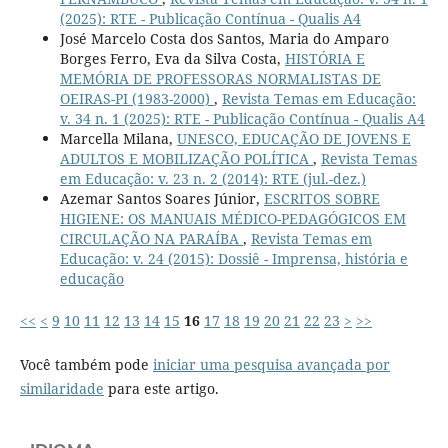
(2025): RTE - Publicação Contínua - Qualis A4
José Marcelo Costa dos Santos, Maria do Amparo
Borges Ferro, Eva da Silva Costa,
HISTÓRIA E
MEMÓRIA DE PROFESSORAS NORMALISTAS DE
OEIRAS-PI (1983-2000)
,
Revista Temas em Educação:
v. 34 n. 1 (2025): RTE - Publicação Contínua - Qualis A4
Marcella Milana,
UNESCO, EDUCAÇÃO DE JOVENS E
ADULTOS E MOBILIZAÇÃO POLÍTICA
,
Revista Temas
em Educação: v. 23 n. 2 (2014): RTE (jul.-dez.)
Azemar Santos Soares Júnior,
ESCRITOS SOBRE
HIGIENE: OS MANUAIS MÉDICO-PEDAGÓGICOS EM
CIRCULAÇÃO NA PARAÍBA
,
Revista Temas em
Educação: v. 24 (2015): Dossiê - Imprensa, história e
educação
<<
<
9
10
11
12
13
14
15
16
17
18
19
20
21
22
23
>
>>
Você também pode
iniciar uma pesquisa avançada por
similaridade
para este artigo.