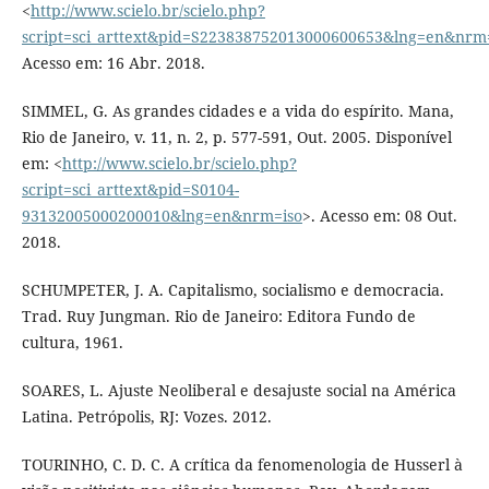
<
http://www.scielo.br/scielo.php?
script=sci_arttext&pid=S223838752013000600653&lng=en&nrm
Acesso em: 16 Abr. 2018.
SIMMEL, G. As grandes cidades e a vida do espírito. Mana,
Rio de Janeiro, v. 11, n. 2, p. 577-591, Out. 2005. Disponível
em: <
http://www.scielo.br/scielo.php?
script=sci_arttext&pid=S0104-
93132005000200010&lng=en&nrm=iso
>. Acesso em: 08 Out.
2018.
SCHUMPETER, J. A. Capitalismo, socialismo e democracia.
Trad. Ruy Jungman. Rio de Janeiro: Editora Fundo de
cultura, 1961.
SOARES, L. Ajuste Neoliberal e desajuste social na América
Latina. Petrópolis, RJ: Vozes. 2012.
TOURINHO, C. D. C. A crítica da fenomenologia de Husserl à