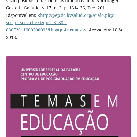
visão positivista nas ciências humanas. Rev. Abordagem
Gestalt., Goiânia, v. 17, n. 2, p. 131-136, Dez. 2011.
Disponível em: <
http://pepsic.bvsalud.org/scielo.php?
script=sci_arttext&pid=S1809-
68672011000200003&lng=pt&nrm=iso
>. Acesso em: 18 Set.
2018.