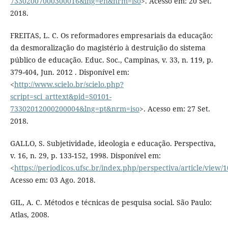
73302007000300016&lng=en&nrm=iso
>. Acesso em: 20 Set.
2018.
FREITAS, L. C. Os reformadores empresariais da educação:
da desmoralização do magistério à destruição do sistema
público de educação. Educ. Soc., Campinas, v. 33, n. 119, p.
379-404, Jun. 2012 . Disponível em:
<
http://www.scielo.br/scielo.php?
script=sci_arttext&pid=S0101-
73302012000200004&lng=pt&nrm=iso
>. Acesso em: 27 Set.
2018.
GALLO, S. Subjetividade, ideologia e educação. Perspectiva,
v. 16, n. 29, p. 133-152, 1998. Disponível em:
<
https://periodicos.ufsc.br/index.php/perspectiva/article/view/
Acesso em: 03 Ago. 2018.
GIL, A. C. Métodos e técnicas de pesquisa social. São Paulo:
Atlas, 2008.