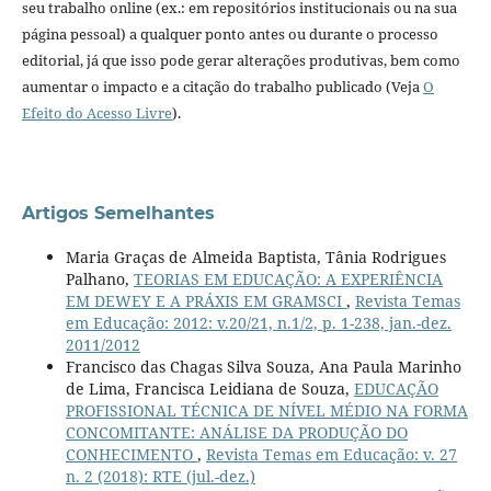
seu trabalho online (ex.: em repositórios institucionais ou na sua
página pessoal) a qualquer ponto antes ou durante o processo
editorial, já que isso pode gerar alterações produtivas, bem como
aumentar o impacto e a citação do trabalho publicado (Veja
O
Efeito do Acesso Livre
).
Artigos Semelhantes
Maria Graças de Almeida Baptista, Tânia Rodrigues
Palhano,
TEORIAS EM EDUCAÇÃO: A EXPERIÊNCIA
EM DEWEY E A PRÁXIS EM GRAMSCI
,
Revista Temas
em Educação: 2012: v.20/21, n.1/2, p. 1-238, jan.-dez.
2011/2012
Francisco das Chagas Silva Souza, Ana Paula Marinho
de Lima, Francisca Leidiana de Souza,
EDUCAÇÃO
PROFISSIONAL TÉCNICA DE NÍVEL MÉDIO NA FORMA
CONCOMITANTE: ANÁLISE DA PRODUÇÃO DO
CONHECIMENTO
,
Revista Temas em Educação: v. 27
n. 2 (2018): RTE (jul.-dez.)