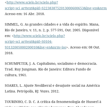
<
http://www.scielo.br/scielo.php?
script=sci_arttext&pid=S223838752013000600653&lng=en&nrm
Acesso em: 16 Abr. 2018.
SIMMEL, G. As grandes cidades e a vida do espírito. Mana,
Rio de Janeiro, v. 11, n. 2, p. 577-591, Out. 2005. Disponível
em: <
http://www.scielo.br/scielo.php?
script=sci_arttext&pid=S0104-
93132005000200010&lng=en&nrm=iso
>. Acesso em: 08 Out.
2018.
SCHUMPETER, J. A. Capitalismo, socialismo e democracia.
Trad. Ruy Jungman. Rio de Janeiro: Editora Fundo de
cultura, 1961.
SOARES, L. Ajuste Neoliberal e desajuste social na América
Latina. Petrópolis, RJ: Vozes. 2012.
TOURINHO, C. D. C. A crítica da fenomenologia de Husserl à