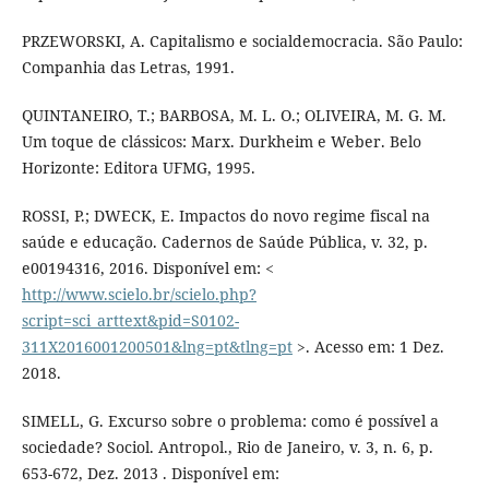
PRZEWORSKI, A. Capitalismo e socialdemocracia. São Paulo:
Companhia das Letras, 1991.
QUINTANEIRO, T.; BARBOSA, M. L. O.; OLIVEIRA, M. G. M.
Um toque de clássicos: Marx. Durkheim e Weber. Belo
Horizonte: Editora UFMG, 1995.
ROSSI, P.; DWECK, E. Impactos do novo regime fiscal na
saúde e educação. Cadernos de Saúde Pública, v. 32, p.
e00194316, 2016. Disponível em: <
http://www.scielo.br/scielo.php?
script=sci_arttext&pid=S0102-
311X2016001200501&lng=pt&tlng=pt
>. Acesso em: 1 Dez.
2018.
SIMELL, G. Excurso sobre o problema: como é possível a
sociedade? Sociol. Antropol., Rio de Janeiro, v. 3, n. 6, p.
653-672, Dez. 2013 . Disponível em: