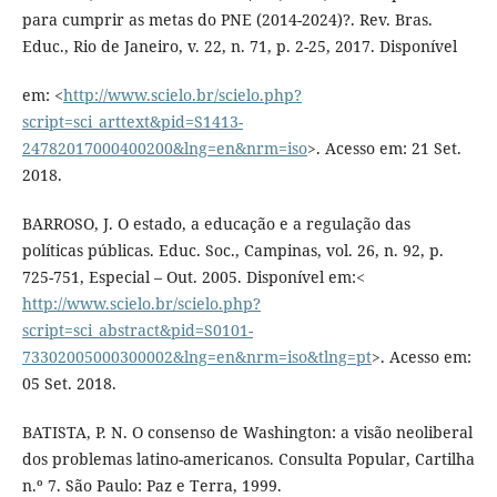
para cumprir as metas do PNE (2014-2024)?. Rev. Bras.
Educ., Rio de Janeiro, v. 22, n. 71, p. 2-25, 2017. Disponível
em: <
http://www.scielo.br/scielo.php?
script=sci_arttext&pid=S1413-
24782017000400200&lng=en&nrm=iso
>. Acesso em: 21 Set.
2018.
BARROSO, J. O estado, a educação e a regulação das
políticas públicas. Educ. Soc., Campinas, vol. 26, n. 92, p.
725-751, Especial – Out. 2005. Disponível em:<
http://www.scielo.br/scielo.php?
script=sci_abstract&pid=S0101-
73302005000300002&lng=en&nrm=iso&tlng=pt
>. Acesso em:
05 Set. 2018.
BATISTA, P. N. O consenso de Washington: a visão neoliberal
dos problemas latino-americanos. Consulta Popular, Cartilha
n.º 7. São Paulo: Paz e Terra, 1999.