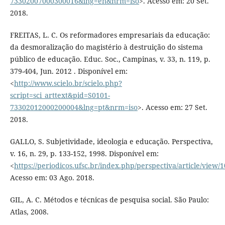
73302007000300016&lng=en&nrm=iso
>. Acesso em: 20 Set.
2018.
FREITAS, L. C. Os reformadores empresariais da educação:
da desmoralização do magistério à destruição do sistema
público de educação. Educ. Soc., Campinas, v. 33, n. 119, p.
379-404, Jun. 2012 . Disponível em:
<
http://www.scielo.br/scielo.php?
script=sci_arttext&pid=S0101-
73302012000200004&lng=pt&nrm=iso
>. Acesso em: 27 Set.
2018.
GALLO, S. Subjetividade, ideologia e educação. Perspectiva,
v. 16, n. 29, p. 133-152, 1998. Disponível em:
<
https://periodicos.ufsc.br/index.php/perspectiva/article/view/
Acesso em: 03 Ago. 2018.
GIL, A. C. Métodos e técnicas de pesquisa social. São Paulo:
Atlas, 2008.