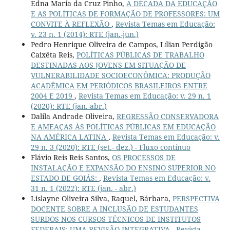
Edna Maria da Cruz Pinho,
A DÉCADA DA EDUCAÇÃO
E AS POLÍTICAS DE FORMAÇÃO DE PROFESSORES: UM
CONVITE À REFLEXÃO
,
Revista Temas em Educação:
v. 23 n. 1 (2014): RTE (jan.-jun.)
Pedro Henrique Oliveira de Campos, Lílian Perdigão
Caixêta Reis,
POLÍTICAS PÚBLICAS DE TRABALHO
DESTINADAS AOS JOVENS EM SITUAÇÃO DE
VULNERABILIDADE SOCIOECONÔMICA: PRODUÇÃO
ACADÊMICA EM PERIÓDICOS BRASILEIROS ENTRE
2004 E 2019
,
Revista Temas em Educação: v. 29 n. 1
(2020): RTE (jan.-abr.)
Dalila Andrade Oliveira,
REGRESSÃO CONSERVADORA
E AMEAÇAS ÀS POLÍTICAS PÚBLICAS EM EDUCAÇÃO
NA AMÉRICA LATINA
,
Revista Temas em Educação: v.
29 n. 3 (2020): RTE (set.- dez.) - Fluxo contínuo
Flávio Reis Reis Santos,
OS PROCESSOS DE
INSTALAÇÃO E EXPANSÃO DO ENSINO SUPERIOR NO
ESTADO DE GOIÁS:
,
Revista Temas em Educação: v.
31 n. 1 (2022): RTE (jan. - abr.)
Lislayne Oliveira Silva, Raquel, Bárbara,
PERSPECTIVA
DOCENTE SOBRE A INCLUSÃO DE ESTUDANTES
SURDOS NOS CURSOS TÉCNICOS DE INSTITUTOS
FEDERAIS: UMA REVISÃO INTEGRATIVA
,
Revista