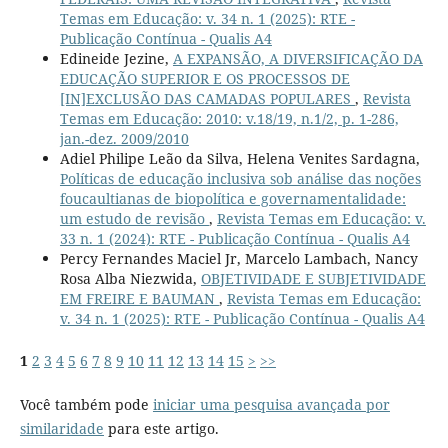
Temas em Educação: v. 34 n. 1 (2025): RTE -
Publicação Contínua - Qualis A4
Edineide Jezine,
A EXPANSÃO, A DIVERSIFICAÇÃO DA
EDUCAÇÃO SUPERIOR E OS PROCESSOS DE
[IN]EXCLUSÃO DAS CAMADAS POPULARES
,
Revista
Temas em Educação: 2010: v.18/19, n.1/2, p. 1-286,
jan.-dez. 2009/2010
Adiel Philipe Leão da Silva, Helena Venites Sardagna,
Políticas de educação inclusiva sob análise das noções
foucaultianas de biopolítica e governamentalidade:
um estudo de revisão
,
Revista Temas em Educação: v.
33 n. 1 (2024): RTE - Publicação Contínua - Qualis A4
Percy Fernandes Maciel Jr, Marcelo Lambach, Nancy
Rosa Alba Niezwida,
OBJETIVIDADE E SUBJETIVIDADE
EM FREIRE E BAUMAN
,
Revista Temas em Educação:
v. 34 n. 1 (2025): RTE - Publicação Contínua - Qualis A4
1
2
3
4
5
6
7
8
9
10
11
12
13
14
15
>
>>
Você também pode
iniciar uma pesquisa avançada por
similaridade
para este artigo.