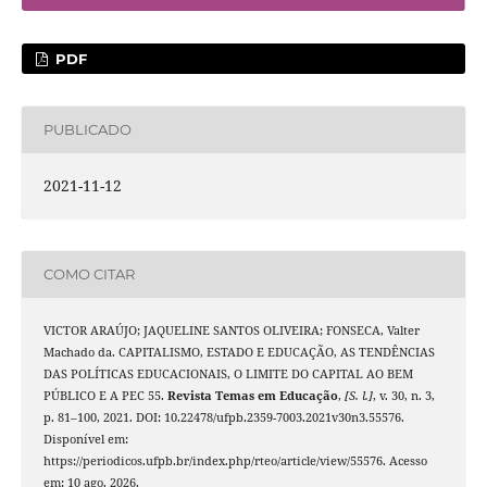
PDF
PUBLICADO
2021-11-12
COMO CITAR
VICTOR ARAÚJO; JAQUELINE SANTOS OLIVEIRA; FONSECA, Valter
Machado da. CAPITALISMO, ESTADO E EDUCAÇÃO, AS TENDÊNCIAS
DAS POLÍTICAS EDUCACIONAIS, O LIMITE DO CAPITAL AO BEM
PÚBLICO E A PEC 55.
Revista Temas em Educação
,
[S. l.]
, v. 30, n. 3,
p. 81–100, 2021. DOI: 10.22478/ufpb.2359-7003.2021v30n3.55576.
Disponível em:
https://periodicos.ufpb.br/index.php/rteo/article/view/55576. Acesso
em: 10 ago. 2026.