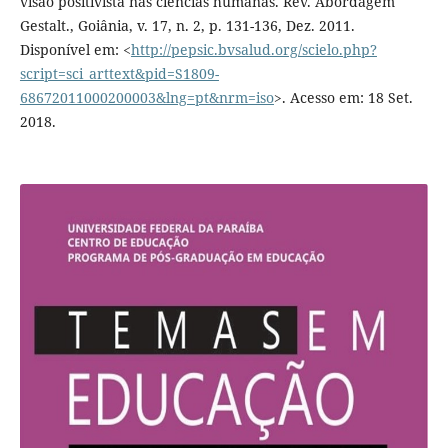
visão positivista nas ciências humanas. Rev. Abordagem
Gestalt., Goiânia, v. 17, n. 2, p. 131-136, Dez. 2011.
Disponível em: <
http://pepsic.bvsalud.org/scielo.php?
script=sci_arttext&pid=S1809-
68672011000200003&lng=pt&nrm=iso
>. Acesso em: 18 Set.
2018.