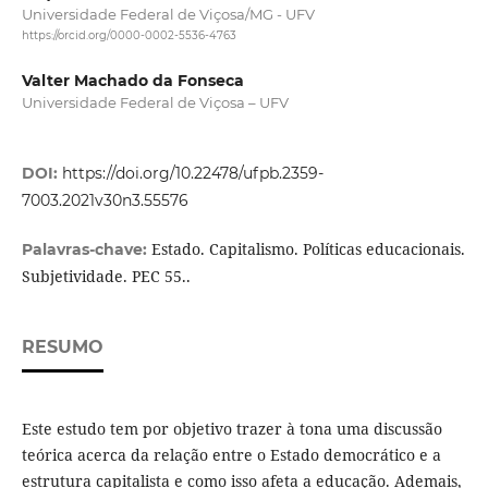
Universidade Federal de Viçosa/MG - UFV
https://orcid.org/0000-0002-5536-4763
Valter Machado da Fonseca
Universidade Federal de Viçosa – UFV
DOI:
https://doi.org/10.22478/ufpb.2359-
7003.2021v30n3.55576
Estado. Capitalismo. Políticas educacionais.
Palavras-chave:
Subjetividade. PEC 55..
RESUMO
Este estudo tem por objetivo trazer à tona uma discussão
teórica acerca da relação entre o Estado democrático e a
estrutura capitalista e como isso afeta a educação. Ademais,