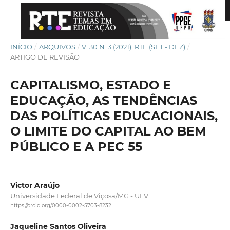
INÍCIO
/
ARQUIVOS
/
V. 30 N. 3 (2021): RTE (SET - DEZ)
/
ARTIGO DE REVISÃO
CAPITALISMO, ESTADO E
EDUCAÇÃO, AS TENDÊNCIAS
DAS POLÍTICAS EDUCACIONAIS,
O LIMITE DO CAPITAL AO BEM
PÚBLICO E A PEC 55
Victor Araújo
Universidade Federal de Viçosa/MG - UFV
https://orcid.org/0000-0002-5703-8232
Jaqueline Santos Oliveira