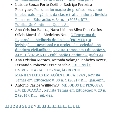
Luiz de Souza Porto Coêlho, Rodrigo Ferreira
Rodrigues,
Por uma formação de professores como
intelectuais orgânicos da classe trabalhadora
,
Revista
Temas em Educação: v. 34 n. 1 (2025): RTE -
Publicação Contínua - Qualis A4
Ana Cristina Batista, Nara Lidiana Silva Dias Carlos,
Olívia Morais de Medeiros Neta,
O Programa de
Expansão e Melhoria do Ensino (PREMEN), a
legislação educacional e o projeto de sociedade na
ditadura civil-militar
,
Revista Temas em Educação: v.
34 n. 1 (2025): RTE - Publicação Contínua - Qualis A4
Ana Cristina Moraes, Antonia Solange Pinheiro Xerez,
Fernando Roberto Ferreira Silva,
EXTENSÃO
UNIVERSITÁRIA E FORMAÇÃO DOCENTE
MANIFESTADAS EM AÇÕES EDUCATIVAS
,
Revista
Temas em Educação: v. 30 n. 1 (2021): RTE (jan.-abr.)
Antonio Carlos Willludwig,
MÉTODOS DE PESQUISA
EM EDUCAÇÃO
,
Revista Temas em Educação: v. 23 n.
2 (2014): RTE (jul.-dez.)
<<
<
2
3
4
5
6
7
8
9
10
11
12
13
14
15
16
>
>>