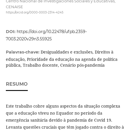
Centro Nacional de Investigaciones Sociales y Educativas,
CENAISE
https://orcid.org/0000-0003-2314-4245
DOI:
https://doi.org/10.22478/ufpb.2359-
7003.2020v29n3.55925
Desigualdades e exclusões, Direitos à
Palavras-chave:
educação, Prioridade da educação na agenda de política
pública, Trabalho docente, Cenário pós-pandemia
RESUMO
Este trabalho cobre alguns aspectos da situação complexa
que a educação viveu no Equador no período da
emergência sanitária devido à pandemia de Covid 19.
Levanta questões cruciais que têm jogado contra o direito à