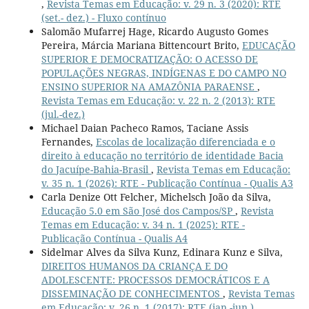
,
Revista Temas em Educação: v. 29 n. 3 (2020): RTE
(set.- dez.) - Fluxo contínuo
Salomão Mufarrej Hage, Ricardo Augusto Gomes
Pereira, Márcia Mariana Bittencourt Brito,
EDUCAÇÃO
SUPERIOR E DEMOCRATIZAÇÃO: O ACESSO DE
POPULAÇÕES NEGRAS, INDÍGENAS E DO CAMPO NO
ENSINO SUPERIOR NA AMAZÔNIA PARAENSE
,
Revista Temas em Educação: v. 22 n. 2 (2013): RTE
(jul.-dez.)
Michael Daian Pacheco Ramos, Taciane Assis
Fernandes,
Escolas de localização diferenciada e o
direito à educação no território de identidade Bacia
do Jacuípe-Bahia-Brasil
,
Revista Temas em Educação:
v. 35 n. 1 (2026): RTE - Publicação Contínua - Qualis A3
Carla Denize Ott Felcher, Michelsch João da Silva,
Educação 5.0 em São José dos Campos/SP
,
Revista
Temas em Educação: v. 34 n. 1 (2025): RTE -
Publicação Contínua - Qualis A4
Sidelmar Alves da Silva Kunz, Edinara Kunz e Silva,
DIREITOS HUMANOS DA CRIANÇA E DO
ADOLESCENTE: PROCESSOS DEMOCRÁTICOS E A
DISSEMINAÇÃO DE CONHECIMENTOS
,
Revista Temas
em Educação: v. 26 n. 1 (2017): RTE (jan.-jun.)