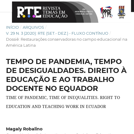
INÍCIO
/
ARQUIVOS
/
V. 29 N. 3 (2020): RTE (SET.- DEZ.) - FLUXO CONTÍNUO
/
Dossiê: Restaurações conservadoras no campo educacional na
América Latina
TEMPO DE PANDEMIA, TEMPO
DE DESIGUALDADES. DIREITO À
EDUCAÇÃO E AO TRABALHO
DOCENTE NO EQUADOR
TIME OF PANDEMIC, TIME OF INEQUALITIES. RIGHT TO
EDUCATION AND TEACHING WORK IN ECUADOR
Magaly Robalino