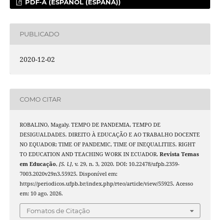
PDF-A (ESPAÑOL (ESPAÑA))
PUBLICADO
2020-12-02
COMO CITAR
ROBALINO, Magaly. TEMPO DE PANDEMIA, TEMPO DE
DESIGUALDADES. DIREITO À EDUCAÇÃO E AO TRABALHO DOCENTE
NO EQUADOR: TIME OF PANDEMIC, TIME OF INEQUALITIES. RIGHT
TO EDUCATION AND TEACHING WORK IN ECUADOR.
Revista Temas
em Educação
,
[S. l.]
, v. 29, n. 3, 2020. DOI: 10.22478/ufpb.2359-
7003.2020v29n3.55925. Disponível em:
https://periodicos.ufpb.br/index.php/rteo/article/view/55925. Acesso
em: 10 ago. 2026.
Fomatos de Citação