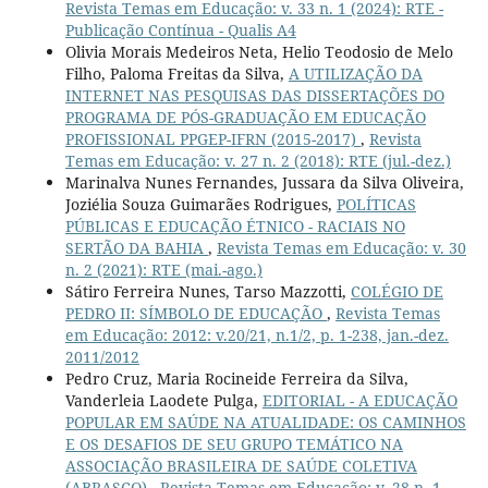
Revista Temas em Educação: v. 33 n. 1 (2024): RTE -
Publicação Contínua - Qualis A4
Olivia Morais Medeiros Neta, Helio Teodosio de Melo
Filho, Paloma Freitas da Silva,
A UTILIZAÇÃO DA
INTERNET NAS PESQUISAS DAS DISSERTAÇÕES DO
PROGRAMA DE PÓS-GRADUAÇÃO EM EDUCAÇÃO
PROFISSIONAL PPGEP-IFRN (2015-2017)
,
Revista
Temas em Educação: v. 27 n. 2 (2018): RTE (jul.-dez.)
Marinalva Nunes Fernandes, Jussara da Silva Oliveira,
Joziélia Souza Guimarães Rodrigues,
POLÍTICAS
PÚBLICAS E EDUCAÇÃO ÉTNICO - RACIAIS NO
SERTÃO DA BAHIA
,
Revista Temas em Educação: v. 30
n. 2 (2021): RTE (mai.-ago.)
Sátiro Ferreira Nunes, Tarso Mazzotti,
COLÉGIO DE
PEDRO II: SÍMBOLO DE EDUCAÇÃO
,
Revista Temas
em Educação: 2012: v.20/21, n.1/2, p. 1-238, jan.-dez.
2011/2012
Pedro Cruz, Maria Rocineide Ferreira da Silva,
Vanderleia Laodete Pulga,
EDITORIAL - A EDUCAÇÃO
POPULAR EM SAÚDE NA ATUALIDADE: OS CAMINHOS
E OS DESAFIOS DE SEU GRUPO TEMÁTICO NA
ASSOCIAÇÃO BRASILEIRA DE SAÚDE COLETIVA
(ABRASCO)
,
Revista Temas em Educação: v. 28 n. 1