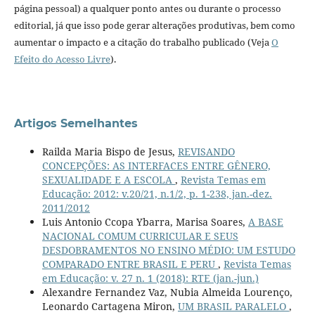
página pessoal) a qualquer ponto antes ou durante o processo
editorial, já que isso pode gerar alterações produtivas, bem como
aumentar o impacto e a citação do trabalho publicado (Veja
O
Efeito do Acesso Livre
).
Artigos Semelhantes
Railda Maria Bispo de Jesus,
REVISANDO
CONCEPÇÕES: AS INTERFACES ENTRE GÊNERO,
SEXUALIDADE E A ESCOLA
,
Revista Temas em
Educação: 2012: v.20/21, n.1/2, p. 1-238, jan.-dez.
2011/2012
Luis Antonio Ccopa Ybarra, Marisa Soares,
A BASE
NACIONAL COMUM CURRICULAR E SEUS
DESDOBRAMENTOS NO ENSINO MÉDIO: UM ESTUDO
COMPARADO ENTRE BRASIL E PERU
,
Revista Temas
em Educação: v. 27 n. 1 (2018): RTE (jan.-jun.)
Alexandre Fernandez Vaz, Nubia Almeida Lourenço,
Leonardo Cartagena Miron,
UM BRASIL PARALELO
,