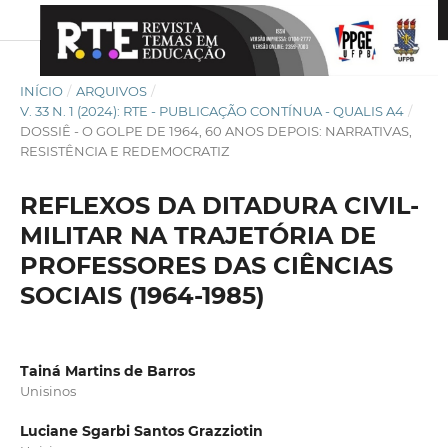
INÍCIO
/
ARQUIVOS
/
V. 33 N. 1 (2024): RTE - PUBLICAÇÃO CONTÍNUA - QUALIS A4
/
DOSSIÊ - O GOLPE DE 1964, 60 ANOS DEPOIS: NARRATIVAS,
RESISTÊNCIA E REDEMOCRATIZ
REFLEXOS DA DITADURA CIVIL-
MILITAR NA TRAJETÓRIA DE
PROFESSORES DAS CIÊNCIAS
SOCIAIS (1964-1985)
Tainá Martins de Barros
Unisinos
Luciane Sgarbi Santos Grazziotin