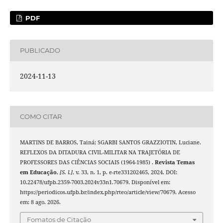
PDF
PUBLICADO
2024-11-13
COMO CITAR
MARTINS DE BARROS, Tainá; SGARBI SANTOS GRAZZIOTIN, Luciane.
REFLEXOS DA DITADURA CIVIL-MILITAR NA TRAJETÓRIA DE
PROFESSORES DAS CIÊNCIAS SOCIAIS (1964-1985) .
Revista Temas
em Educação
,
[S. l.]
, v. 33, n. 1, p. e-rte331202465, 2024. DOI:
10.22478/ufpb.2359-7003.2024v33n1.70679. Disponível em:
https://periodicos.ufpb.br/index.php/rteo/article/view/70679. Acesso
em: 8 ago. 2026.
Fomatos de Citação