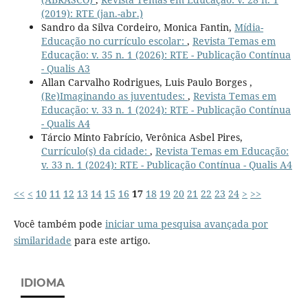
(2019): RTE (jan.-abr.)
Sandro da Silva Cordeiro, Monica Fantin,
Mídia-
Educação no currículo escolar:
,
Revista Temas em
Educação: v. 35 n. 1 (2026): RTE - Publicação Contínua
- Qualis A3
Allan Carvalho Rodrigues, Luis Paulo Borges ,
(Re)Imaginando as juventudes:
,
Revista Temas em
Educação: v. 33 n. 1 (2024): RTE - Publicação Contínua
- Qualis A4
Tárcio Minto Fabrício, Verônica Asbel Pires,
Currículo(s) da cidade:
,
Revista Temas em Educação:
v. 33 n. 1 (2024): RTE - Publicação Contínua - Qualis A4
<<
<
10
11
12
13
14
15
16
17
18
19
20
21
22
23
24
>
>>
Você também pode
iniciar uma pesquisa avançada por
similaridade
para este artigo.
IDIOMA