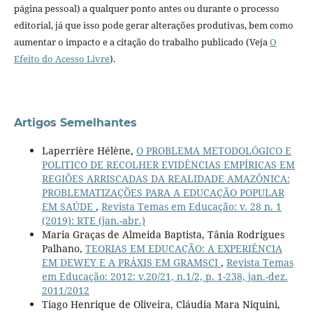
página pessoal) a qualquer ponto antes ou durante o processo
editorial, já que isso pode gerar alterações produtivas, bem como
aumentar o impacto e a citação do trabalho publicado (Veja
O
Efeito do Acesso Livre
).
Artigos Semelhantes
Laperrière Hélène,
O PROBLEMA METODOLÓGICO E
POLITICO DE RECOLHER EVIDÊNCIAS EMPÍRICAS EM
REGIÕES ARRISCADAS DA REALIDADE AMAZÔNICA:
PROBLEMATIZAÇÕES PARA A EDUCAÇÃO POPULAR
EM SAÚDE
,
Revista Temas em Educação: v. 28 n. 1
(2019): RTE (jan.-abr.)
Maria Graças de Almeida Baptista, Tânia Rodrigues
Palhano,
TEORIAS EM EDUCAÇÃO: A EXPERIÊNCIA
EM DEWEY E A PRÁXIS EM GRAMSCI
,
Revista Temas
em Educação: 2012: v.20/21, n.1/2, p. 1-238, jan.-dez.
2011/2012
Tiago Henrique de Oliveira, Cláudia Mara Niquini,