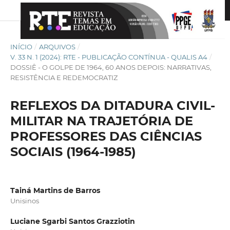
INÍCIO
/
ARQUIVOS
/
V. 33 N. 1 (2024): RTE - PUBLICAÇÃO CONTÍNUA - QUALIS A4
/
DOSSIÊ - O GOLPE DE 1964, 60 ANOS DEPOIS: NARRATIVAS,
RESISTÊNCIA E REDEMOCRATIZ
REFLEXOS DA DITADURA CIVIL-
MILITAR NA TRAJETÓRIA DE
PROFESSORES DAS CIÊNCIAS
SOCIAIS (1964-1985)
Tainá Martins de Barros
Unisinos
Luciane Sgarbi Santos Grazziotin