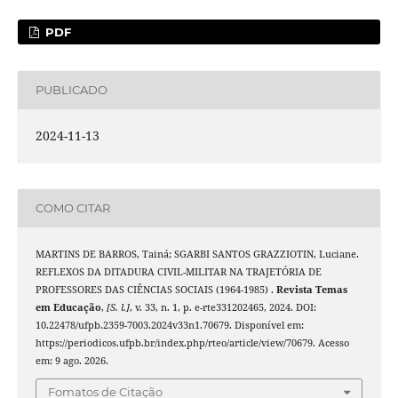
PDF
PUBLICADO
2024-11-13
COMO CITAR
MARTINS DE BARROS, Tainá; SGARBI SANTOS GRAZZIOTIN, Luciane.
REFLEXOS DA DITADURA CIVIL-MILITAR NA TRAJETÓRIA DE
PROFESSORES DAS CIÊNCIAS SOCIAIS (1964-1985) .
Revista Temas
em Educação
,
[S. l.]
, v. 33, n. 1, p. e-rte331202465, 2024. DOI:
10.22478/ufpb.2359-7003.2024v33n1.70679. Disponível em:
https://periodicos.ufpb.br/index.php/rteo/article/view/70679. Acesso
em: 9 ago. 2026.
Fomatos de Citação