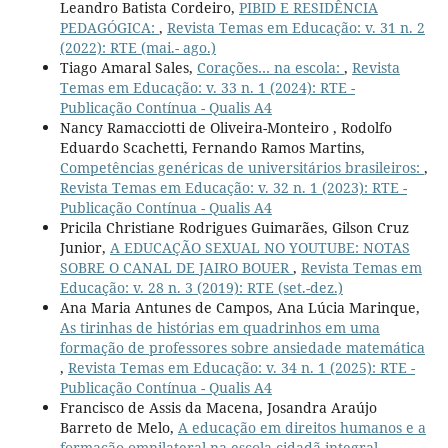
Leandro Batista Cordeiro,
PIBID E RESIDÊNCIA
PEDAGÓGICA:
,
Revista Temas em Educação: v. 31 n. 2
(2022): RTE (mai.- ago.)
Tiago Amaral Sales,
Corações… na escola:
,
Revista
Temas em Educação: v. 33 n. 1 (2024): RTE -
Publicação Contínua - Qualis A4
Nancy Ramacciotti de Oliveira-Monteiro , Rodolfo
Eduardo Scachetti, Fernando Ramos Martins,
Competências genéricas de universitários brasileiros:
,
Revista Temas em Educação: v. 32 n. 1 (2023): RTE -
Publicação Contínua - Qualis A4
Pricila Christiane Rodrigues Guimarães, Gilson Cruz
Junior,
A EDUCAÇÃO SEXUAL NO YOUTUBE: NOTAS
SOBRE O CANAL DE JAIRO BOUER
,
Revista Temas em
Educação: v. 28 n. 3 (2019): RTE (set.-dez.)
Ana Maria Antunes de Campos, Ana Lúcia Marinque,
As tirinhas de histórias em quadrinhos em uma
formação de professores sobre ansiedade matemática
,
Revista Temas em Educação: v. 34 n. 1 (2025): RTE -
Publicação Contínua - Qualis A4
Francisco de Assis da Macena, Josandra Araújo
Barreto de Melo,
A educação em direitos humanos e a
formação omnilateral na escola cidadã integral