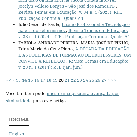
Jocelyn Velloso Borges – São José dos Ramos/PB
,
Revista Temas em Educação: v. 34 n. 1 (2025): RTE -
Publicação Contínua - Qualis A4
Julio Cesar de Paula,
Ensino Profissional e Tecnológico
na era do reformismo:
,
Revista Temas em Educação:
v. 33 n. 1 (2024): RTE - Publicação Contínua - Qualis A4
FABIOLA ANDRADE PEREIRA, MARIA JOSÉ DE PINHO,
Edna Maria da Cruz Pinho,
A DÉCADA DA EDUCAÇÃO
E AS POLÍTICAS DE FORMAÇÃO DE PROFESSORES: UM
CONVITE À REFLEXÃO
,
Revista Temas em Educação:
v. 23 n. 1 (2014): RTE (jan.-jun.)
<<
<
13
14
15
16
17
18
19
20
21
22
23
24
25
26
27
>
>>
Você também pode
iniciar uma pesquisa avançada por
similaridade
para este artigo.
IDIOMA
English