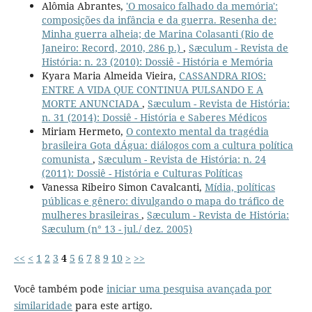
Alômia Abrantes,
'O mosaico falhado da memória':
composições da infância e da guerra. Resenha de:
Minha guerra alheia; de Marina Colasanti (Rio de
Janeiro: Record, 2010, 286 p.)
,
Sæculum - Revista de
História: n. 23 (2010): Dossiê - História e Memória
Kyara Maria Almeida Vieira,
CASSANDRA RIOS:
ENTRE A VIDA QUE CONTINUA PULSANDO E A
MORTE ANUNCIADA
,
Sæculum - Revista de História:
n. 31 (2014): Dossiê - História e Saberes Médicos
Miriam Hermeto,
O contexto mental da tragédia
brasileira Gota dÁgua: diálogos com a cultura política
comunista
,
Sæculum - Revista de História: n. 24
(2011): Dossiê - História e Culturas Políticas
Vanessa Ribeiro Simon Cavalcanti,
Mídia, políticas
públicas e gênero: divulgando o mapa do tráfico de
mulheres brasileiras
,
Sæculum - Revista de História:
Sæculum (n° 13 - jul./ dez. 2005)
<<
<
1
2
3
4
5
6
7
8
9
10
>
>>
Você também pode
iniciar uma pesquisa avançada por
similaridade
para este artigo.