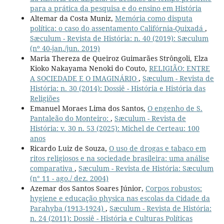
para a prática da pesquisa e do ensino em História
Altemar da Costa Muniz,
Memória como disputa
política: o caso do assentamento Califórnia-Quixadá
,
Sæculum - Revista de História: n. 40 (2019): Sæculum
(nº 40-jan./jun. 2019)
Maria Thereza de Queiroz Guimarães Strôngoli, Elza
Kioko Nakayama Nenoki do Couto,
RELIGIÃO: ENTRE
A SOCIEDADE E O IMAGINÁRIO
,
Sæculum - Revista de
História: n. 30 (2014): Dossiê - História e História das
Religiões
Emanuel Moraes Lima dos Santos,
O engenho de S.
Pantaleão do Monteiro:
,
Sæculum - Revista de
História: v. 30 n. 53 (2025): Michel de Certeau: 100
anos
Ricardo Luiz de Souza,
O uso de drogas e tabaco em
ritos religiosos e na sociedade brasileira: uma análise
comparativa
,
Sæculum - Revista de História: Sæculum
(n° 11 - ago./ dez. 2004)
Azemar dos Santos Soares Júnior,
Corpos robustos:
hygiene e educação physica nas escolas da Cidade da
Parahyba (1913-1924)
,
Sæculum - Revista de História:
n. 24 (2011): Dossiê - História e Culturas Políticas