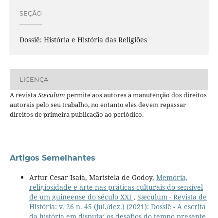
SEÇÃO
Dossiê: História e História das Religiões
LICENÇA
A revista
Sæculum
permite aos autores a manutenção dos direitos
autorais pelo seu trabalho, no entanto eles devem repassar
direitos de primeira publicação ao periódico.
Artigos Semelhantes
Artur Cesar Isaia, Maristela de Godoy,
Memória,
religiosidade e arte nas práticas culturais do sensível
de um guineense do século XXI
,
Sæculum - Revista de
História: v. 26 n. 45 (jul./dez.) (2021): Dossiê - A escrita
da história em disputa: os desafios do tempo presente