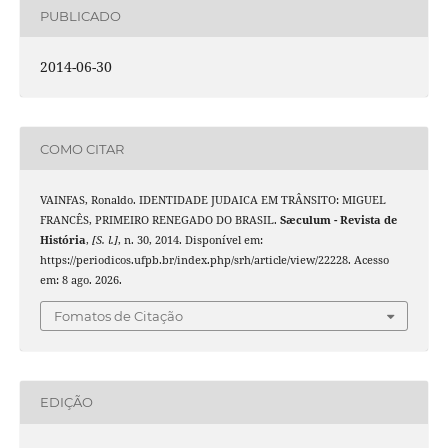
PUBLICADO
2014-06-30
COMO CITAR
VAINFAS, Ronaldo. IDENTIDADE JUDAICA EM TRÂNSITO: MIGUEL
FRANCÊS, PRIMEIRO RENEGADO DO BRASIL.
Sæculum - Revista de
História
,
[S. l.]
, n. 30, 2014. Disponível em:
https://periodicos.ufpb.br/index.php/srh/article/view/22228. Acesso
em: 8 ago. 2026.
Fomatos de Citação
EDIÇÃO