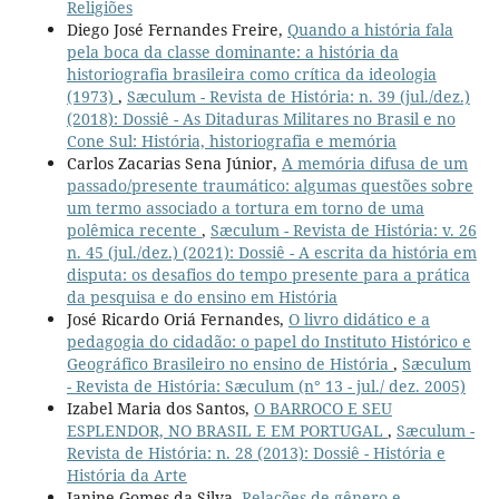
Religiões
Diego José Fernandes Freire,
Quando a história fala
pela boca da classe dominante: a história da
historiografia brasileira como crítica da ideologia
(1973)
,
Sæculum - Revista de História: n. 39 (jul./dez.)
(2018): Dossiê - As Ditaduras Militares no Brasil e no
Cone Sul: História, historiografia e memória
Carlos Zacarias Sena Júnior,
A memória difusa de um
passado/presente traumático: algumas questões sobre
um termo associado a tortura em torno de uma
polêmica recente
,
Sæculum - Revista de História: v. 26
n. 45 (jul./dez.) (2021): Dossiê - A escrita da história em
disputa: os desafios do tempo presente para a prática
da pesquisa e do ensino em História
José Ricardo Oriá Fernandes,
O livro didático e a
pedagogia do cidadão: o papel do Instituto Histórico e
Geográfico Brasileiro no ensino de História
,
Sæculum
- Revista de História: Sæculum (n° 13 - jul./ dez. 2005)
Izabel Maria dos Santos,
O BARROCO E SEU
ESPLENDOR, NO BRASIL E EM PORTUGAL
,
Sæculum -
Revista de História: n. 28 (2013): Dossiê - História e
História da Arte
Janine Gomes da Silva,
Relações de gênero e