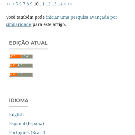
<<
<
5
6
7
8
9
10
11
12
13
14
>
>>
Você também pode
iniciar uma pesquisa avançada por
similaridade
para este artigo.
EDIÇÃO ATUAL
IDIOMA
English
Español (España)
Português (Brasil)