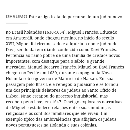
RESUMO
Este artigo trata do percurso de um judeu novo
no Brasil holandês (1630-1654), Miguel Francês. Educado
em Amsterdã, onde chegou menino, no início do século
XVII, Miguel foi circuncisado e adquiriu o nome judeu de
Davi, sendo daí em diante conhecido como Davi Francês.
Pertencia ao ramo pobre de uma família de cristãos novos
importantes, com destaque para o sábio, e grande
mercador, Manuel Bocarro Francês. Miguel ou Davi Francês
chegou no Recife em 1639, durante o apogeu da Nova
Holanda sob o governo de Maurício de Nassau. Em sua
passagem pelo Brasil, ele renegou o judaísmo e se tornou
um dos principais delatores de judeus ao Santo Ofício de
Lisboa. Nnao escapou do processo inquisitorial, mas
recebeu pena leve, em 1647. O artigo explora as narrativas
de Miguel e estabelece relações entre suas mudanças
religiosas e os conflitos familiares que ele viveu. Um
exemplo típico das ambivalências que afligiam os judeus
novos portugueses na Holanda e suas colônias.