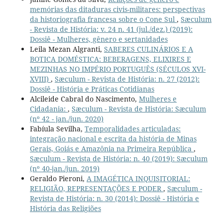
memórias das ditaduras civis-militares: perspectivas
da historiografia francesa sobre o Cone Sul
,
Sæculum
- Revista de História: v. 24 n. 41 (jul./dez.) (2019):
Dossiê - Mulheres, gênero e sertanidades
Leila Mezan Algranti,
SABERES CULINÁRIOS E A
BOTICA DOMÉSTICA: BEBERAGENS, ELIXIRES E
MEZINHAS NO IMPÉRIO PORTUGUÊS (SÉCULOS XVI-
XVIII)
,
Sæculum - Revista de História: n. 27 (2012):
Dossiê - História e Práticas Cotidianas
Alcileide Cabral do Nascimento,
Mulheres e
Cidadania:
,
Sæculum - Revista de História: Sæculum
(nº 42 - jan./jun. 2020)
Fabíula Sevilha,
Temporalidades articuladas:
integração nacional e escrita da história de Minas
Gerais, Goiás e Amazônia na Primeira República
,
Sæculum - Revista de História: n. 40 (2019): Sæculum
(nº 40-jan./jun. 2019)
Geraldo Pieroni,
A IMAGÉTICA INQUISITORIAL:
RELIGIÃO, REPRESENTAÇÕES E PODER
,
Sæculum -
Revista de História: n. 30 (2014): Dossiê - História e
História das Religiões