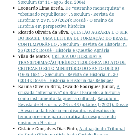
Sæculum (n° 11 - ago./ dez. 2004)
Leonardo Lima Breda,
De “estranho monarquista” a
“obstinado republicano”
,
Sæculum - Revista de
História: v. 29 n. 50 (2024): Dossiê - O ensino de
História em perspectiva histórica
Ricardo Oliveira da Silva,
QUESTÃO AGRÁRIA E O SER
DO BRASIL: UMA LEITURA DE FORMAÇÃO DO BRASIL
CONTEMPORÂNEO
,
Sæculum - Revista de História: n.
26 (2012): Dossiê - História e Questão Agrária
Yllan de Mattos,
CRÍTICA OU HERESIA? A
TRANSFORMAÇÃO JURÍDICO-TEOLÓGICA DO ATO DE
CRITICAR O RETO MINISTÉRIO DO SANTO OFÍCIO
(1605-1681)
,
Sæculum - Revista de História: n. 30
(2014): Dossiê - História e História das Religiões
Karina Oliveira Brito, Osvaldo Rodrigues Junior,
A
cruzada “alternativa” da Brasil Paralelo: a história
como instrumento da guerra cultural
,
Sæculum -
Revista de História: v. 26 n. 45 (jul./dez.) (2021): Dossiê
- A escrita da história em disputa: os desafios do
tempo presente para a prática da pesquisa e do
ensino em História
Gislaine Gonçalves Dias Pinto,
A atuação do Tribunal
do Santo Ofício no distrito de Castelo Branco
,