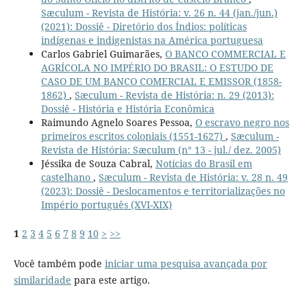
Sæculum - Revista de História: v. 26 n. 44 (jan./jun.)
(2021): Dossiê - Diretório dos Índios: políticas
indígenas e indigenistas na América portuguesa
Carlos Gabriel Guimarães,
O BANCO COMMERCIAL E
AGRÍCOLA NO IMPÉRIO DO BRASIL: O ESTUDO DE
CASO DE UM BANCO COMERCIAL E EMISSOR (1858-
1862)
,
Sæculum - Revista de História: n. 29 (2013):
Dossiê - História e História Econômica
Raimundo Agnelo Soares Pessoa,
O escravo negro nos
primeiros escritos coloniais (1551-1627)
,
Sæculum -
Revista de História: Sæculum (n° 13 - jul./ dez. 2005)
Jéssika de Souza Cabral,
Notícias do Brasil em
castelhano
,
Sæculum - Revista de História: v. 28 n. 49
(2023): Dossiê - Deslocamentos e territorializações no
Império português (XVI-XIX)
1
2
3
4
5
6
7
8
9
10
>
>>
Você também pode
iniciar uma pesquisa avançada por
similaridade
para este artigo.