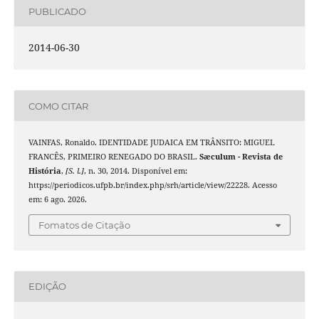
PUBLICADO
2014-06-30
COMO CITAR
VAINFAS, Ronaldo. IDENTIDADE JUDAICA EM TRÂNSITO: MIGUEL
FRANCÊS, PRIMEIRO RENEGADO DO BRASIL.
Sæculum - Revista de
História
,
[S. l.]
, n. 30, 2014. Disponível em:
https://periodicos.ufpb.br/index.php/srh/article/view/22228. Acesso
em: 6 ago. 2026.
Fomatos de Citação
EDIÇÃO