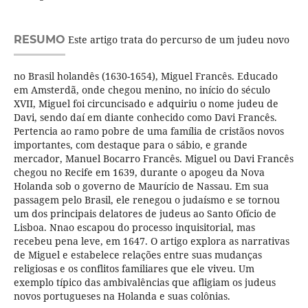
RESUMO
Este artigo trata do percurso de um judeu novo
no Brasil holandês (1630-1654), Miguel Francês. Educado
em Amsterdã, onde chegou menino, no início do século
XVII, Miguel foi circuncisado e adquiriu o nome judeu de
Davi, sendo daí em diante conhecido como Davi Francês.
Pertencia ao ramo pobre de uma família de cristãos novos
importantes, com destaque para o sábio, e grande
mercador, Manuel Bocarro Francês. Miguel ou Davi Francês
chegou no Recife em 1639, durante o apogeu da Nova
Holanda sob o governo de Maurício de Nassau. Em sua
passagem pelo Brasil, ele renegou o judaísmo e se tornou
um dos principais delatores de judeus ao Santo Ofício de
Lisboa. Nnao escapou do processo inquisitorial, mas
recebeu pena leve, em 1647. O artigo explora as narrativas
de Miguel e estabelece relações entre suas mudanças
religiosas e os conflitos familiares que ele viveu. Um
exemplo típico das ambivalências que afligiam os judeus
novos portugueses na Holanda e suas colônias.