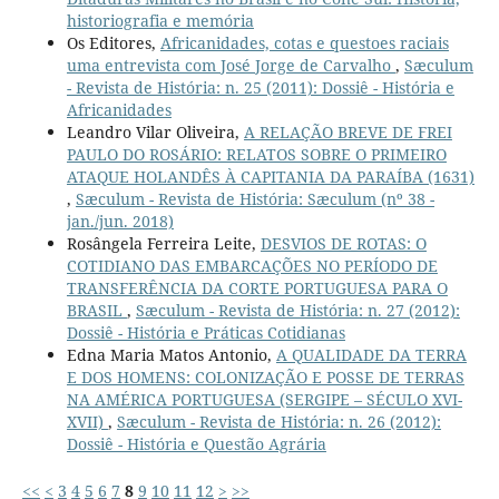
historiografia e memória
Os Editores,
Africanidades, cotas e questoes raciais
uma entrevista com José Jorge de Carvalho
,
Sæculum
- Revista de História: n. 25 (2011): Dossiê - História e
Africanidades
Leandro Vilar Oliveira,
A RELAÇÃO BREVE DE FREI
PAULO DO ROSÁRIO: RELATOS SOBRE O PRIMEIRO
ATAQUE HOLANDÊS À CAPITANIA DA PARAÍBA (1631)
,
Sæculum - Revista de História: Sæculum (nº 38 -
jan./jun. 2018)
Rosângela Ferreira Leite,
DESVIOS DE ROTAS: O
COTIDIANO DAS EMBARCAÇÕES NO PERÍODO DE
TRANSFERÊNCIA DA CORTE PORTUGUESA PARA O
BRASIL
,
Sæculum - Revista de História: n. 27 (2012):
Dossiê - História e Práticas Cotidianas
Edna Maria Matos Antonio,
A QUALIDADE DA TERRA
E DOS HOMENS: COLONIZAÇÃO E POSSE DE TERRAS
NA AMÉRICA PORTUGUESA (SERGIPE – SÉCULO XVI-
XVII)
,
Sæculum - Revista de História: n. 26 (2012):
Dossiê - História e Questão Agrária
<<
<
3
4
5
6
7
8
9
10
11
12
>
>>