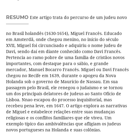
RESUMO
Este artigo trata do percurso de um judeu novo
no Brasil holandês (1630-1654), Miguel Francês. Educado
em Amsterdã, onde chegou menino, no início do século
XVII, Miguel foi circuncisado e adquiriu o nome judeu de
Davi, sendo daí em diante conhecido como Davi Francês.
Pertencia ao ramo pobre de uma família de cristãos novos
importantes, com destaque para o sábio, e grande
mercador, Manuel Bocarro Francês. Miguel ou Davi Francês
chegou no Recife em 1639, durante o apogeu da Nova
Holanda sob o governo de Maurício de Nassau. Em sua
passagem pelo Brasil, ele renegou o judaísmo e se tornou
um dos principais delatores de judeus ao Santo Ofício de
Lisboa. Nnao escapou do processo inquisitorial, mas
recebeu pena leve, em 1647. O artigo explora as narrativas
de Miguel e estabelece relações entre suas mudanças
religiosas e os conflitos familiares que ele viveu. Um
exemplo típico das ambivalências que afligiam os judeus
novos portugueses na Holanda e suas colônias.