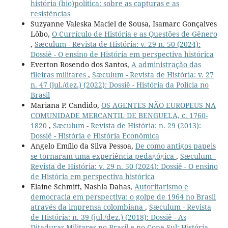
história (bio)política: sobre as capturas e as
resistências
Suzyanne Valeska Maciel de Sousa, Isamarc Gonçalves
Lôbo,
O Currículo de História e as Questões de Gênero
,
Sæculum - Revista de História: v. 29 n. 50 (2024):
Dossiê - O ensino de História em perspectiva histórica
Everton Rosendo dos Santos,
A administração das
fileiras militares
,
Sæculum - Revista de História: v. 27
n. 47 (jul./dez.) (2022): Dossiê - História da Polícia no
Brasil
Mariana P. Candido,
OS AGENTES NÃO EUROPEUS NA
COMUNIDADE MERCANTIL DE BENGUELA, c. 1760-
1820
,
Sæculum - Revista de História: n. 29 (2013):
Dossiê - História e História Econômica
Angelo Emílio da Silva Pessoa,
De como antigos papeis
se tornaram uma experiência pedagógica
,
Sæculum -
Revista de História: v. 29 n. 50 (2024): Dossiê - O ensino
de História em perspectiva histórica
Elaine Schmitt, Nashla Dahas,
Autoritarismo e
democracia em perspectiva: o golpe de 1964 no Brasil
através da imprensa colombiana
,
Sæculum - Revista
de História: n. 39 (jul./dez.) (2018): Dossiê - As
Ditaduras Militares no Brasil e no Cone Sul: História,