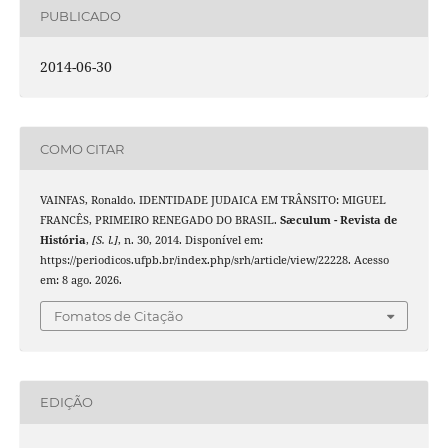
PUBLICADO
2014-06-30
COMO CITAR
VAINFAS, Ronaldo. IDENTIDADE JUDAICA EM TRÂNSITO: MIGUEL
FRANCÊS, PRIMEIRO RENEGADO DO BRASIL.
Sæculum - Revista de
História
,
[S. l.]
, n. 30, 2014. Disponível em:
https://periodicos.ufpb.br/index.php/srh/article/view/22228. Acesso
em: 8 ago. 2026.
Fomatos de Citação
EDIÇÃO