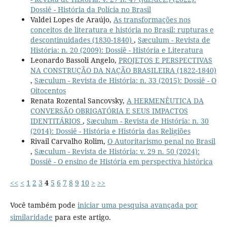
Dossiê - História da Polícia no Brasil
Valdei Lopes de Araújo,
As transformações nos
conceitos de literatura e história no Brasil: rupturas e
descontinuidades (1830-1840)
,
Sæculum - Revista de
História: n. 20 (2009): Dossiê - História e Literatura
Leonardo Bassoli Angelo,
PROJETOS E PERSPECTIVAS
NA CONSTRUÇÃO DA NAÇÃO BRASILEIRA (1822-1840)
,
Sæculum - Revista de História: n. 33 (2015): Dossiê - O
Oitocentos
Renata Rozental Sancovsky,
A HERMENÊUTICA DA
CONVERSÃO OBRIGATÓRIA E SEUS IMPACTOS
IDENTITÁRIOS
,
Sæculum - Revista de História: n. 30
(2014): Dossiê - História e História das Religiões
Rivail Carvalho Rolim,
O Autoritarismo penal no Brasil
,
Sæculum - Revista de História: v. 29 n. 50 (2024):
Dossiê - O ensino de História em perspectiva histórica
<<
<
1
2
3
4
5
6
7
8
9
10
>
>>
Você também pode
iniciar uma pesquisa avançada por
similaridade
para este artigo.