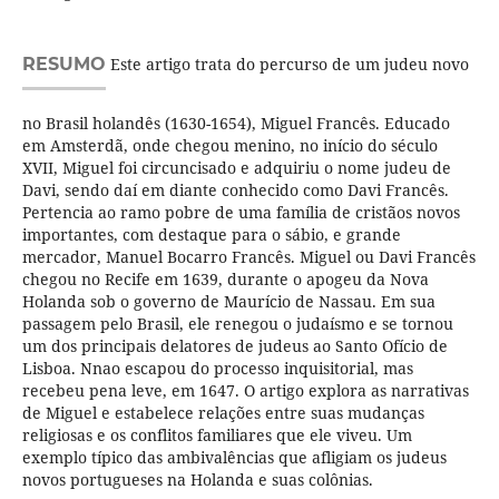
RESUMO
Este artigo trata do percurso de um judeu novo
no Brasil holandês (1630-1654), Miguel Francês. Educado
em Amsterdã, onde chegou menino, no início do século
XVII, Miguel foi circuncisado e adquiriu o nome judeu de
Davi, sendo daí em diante conhecido como Davi Francês.
Pertencia ao ramo pobre de uma família de cristãos novos
importantes, com destaque para o sábio, e grande
mercador, Manuel Bocarro Francês. Miguel ou Davi Francês
chegou no Recife em 1639, durante o apogeu da Nova
Holanda sob o governo de Maurício de Nassau. Em sua
passagem pelo Brasil, ele renegou o judaísmo e se tornou
um dos principais delatores de judeus ao Santo Ofício de
Lisboa. Nnao escapou do processo inquisitorial, mas
recebeu pena leve, em 1647. O artigo explora as narrativas
de Miguel e estabelece relações entre suas mudanças
religiosas e os conflitos familiares que ele viveu. Um
exemplo típico das ambivalências que afligiam os judeus
novos portugueses na Holanda e suas colônias.