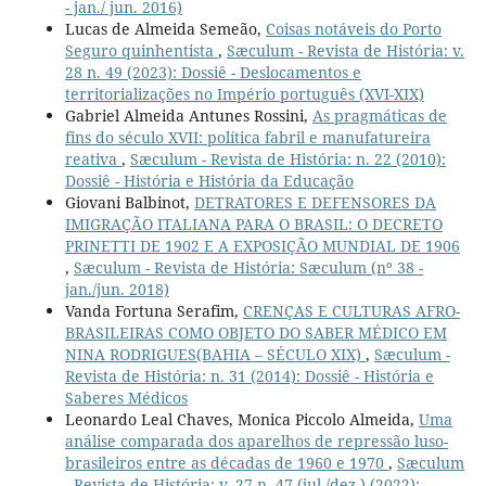
- jan./ jun. 2016)
Lucas de Almeida Semeão,
Coisas notáveis do Porto
Seguro quinhentista
,
Sæculum - Revista de História: v.
28 n. 49 (2023): Dossiê - Deslocamentos e
territorializações no Império português (XVI-XIX)
Gabriel Almeida Antunes Rossini,
As pragmáticas de
fins do século XVII: política fabril e manufatureira
reativa
,
Sæculum - Revista de História: n. 22 (2010):
Dossiê - História e História da Educação
Giovani Balbinot,
DETRATORES E DEFENSORES DA
IMIGRAÇÃO ITALIANA PARA O BRASIL: O DECRETO
PRINETTI DE 1902 E A EXPOSIÇÃO MUNDIAL DE 1906
,
Sæculum - Revista de História: Sæculum (nº 38 -
jan./jun. 2018)
Vanda Fortuna Serafim,
CRENÇAS E CULTURAS AFRO-
BRASILEIRAS COMO OBJETO DO SABER MÉDICO EM
NINA RODRIGUES(BAHIA – SÉCULO XIX)
,
Sæculum -
Revista de História: n. 31 (2014): Dossiê - História e
Saberes Médicos
Leonardo Leal Chaves, Monica Piccolo Almeida,
Uma
análise comparada dos aparelhos de repressão luso-
brasileiros entre as décadas de 1960 e 1970
,
Sæculum
- Revista de História: v. 27 n. 47 (jul./dez.) (2022):