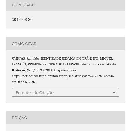
PUBLICADO
2014-06-30
COMO CITAR
VAINFAS, Ronaldo. IDENTIDADE JUDAICA EM TRÂNSITO: MIGUEL
FRANCÊS, PRIMEIRO RENEGADO DO BRASIL.
Sæculum - Revista de
História
,
[S. l.]
, n. 30, 2014. Disponível em:
https://periodicos.ufpb.br/index.php/srh/article/view/22228. Acesso
em: 8 ago. 2026.
Fomatos de Citação
EDIÇÃO