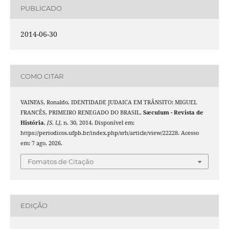
PUBLICADO
2014-06-30
COMO CITAR
VAINFAS, Ronaldo. IDENTIDADE JUDAICA EM TRÂNSITO: MIGUEL
FRANCÊS, PRIMEIRO RENEGADO DO BRASIL.
Sæculum - Revista de
História
,
[S. l.]
, n. 30, 2014. Disponível em:
https://periodicos.ufpb.br/index.php/srh/article/view/22228. Acesso
em: 7 ago. 2026.
Fomatos de Citação
EDIÇÃO