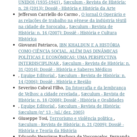
UNIDOS (1935-1941)
,
Sæculum - Revista de História:
n. 28 (2013): Dossiê - História e História da Arte
Jefferson Carriello do Carmo ,
O jornal O Operário e
as relações de trabalho na gênese da indústria têxtil
na cidade de Sorocaba
,
Sæculum - Revista de
História: n. 16 (2007): Dossiê - História e Cultura
Histórica
Giovanni Patriarca,
IBN KHALDUN E A HISTÓRIA
COMO CIÊNCIA SOCIAL. ALÉM DAS DINÂMICAS
POLÍTICAS E ECONÔMICAS: UMA PERSPECTIVA
INTERDISCIPLINAR
,
Sæculum - Revista de História: n.
31 (2014): Dossiê - História e Saberes Médicos
,
Equipe Editorial
,
Sæculum - Revista de História: n.
14 (2006): Dossiê - História e Região
Severino Cabral Filho,
Da fotografia e da lembrança
de Velhos: a cidade revelada
,
Sæculum - Revista de
História: n. 18 (2008): Dossiê - História e Oralidades
,
Equipe Editorial
,
Sæculum - Revista de História:
Sæculum (n° 13 - jul./ dez. 2005)
Giuseppe Tosi,
Terrorismo e violência política
,
Sæculum - Revista de História: n. 21 (2009): Dossiê -
História e Teoria da História
Eduardo Henrique Barbosa de Vasconcelos, Fernanda