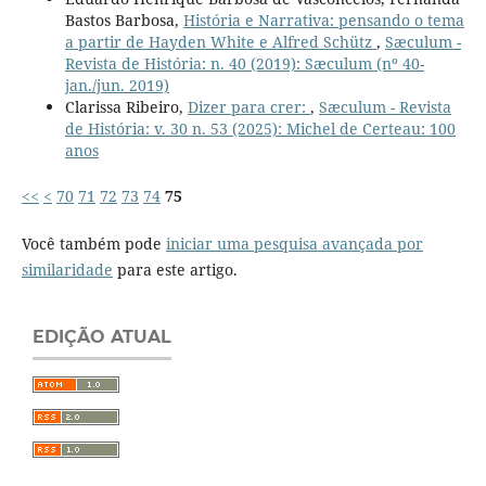
Bastos Barbosa,
História e Narrativa: pensando o tema
a partir de Hayden White e Alfred Schütz
,
Sæculum -
Revista de História: n. 40 (2019): Sæculum (nº 40-
jan./jun. 2019)
Clarissa Ribeiro,
Dizer para crer:
,
Sæculum - Revista
de História: v. 30 n. 53 (2025): Michel de Certeau: 100
anos
<<
<
70
71
72
73
74
75
Você também pode
iniciar uma pesquisa avançada por
similaridade
para este artigo.
EDIÇÃO ATUAL