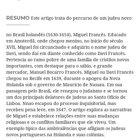
RESUMO
Este artigo trata do percurso de um judeu novo
no Brasil holandês (1630-1654), Miguel Francês. Educado
em Amsterdã, onde chegou menino, no início do século
XVII, Miguel foi circuncisado e adquiriu o nome judeu de
Davi, sendo daí em diante conhecido como Davi Francês.
Pertencia ao ramo pobre de uma família de cristãos novos
importantes, com destaque para o sábio, e grande
mercador, Manuel Bocarro Francês. Miguel ou Davi Francês
chegou no Recife em 1639, durante o apogeu da Nova
Holanda sob o governo de Maurício de Nassau. Em sua
passagem pelo Brasil, ele renegou o judaísmo e se tornou
um dos principais delatores de judeus ao Santo Ofício de
Lisboa. Nnao escapou do processo inquisitorial, mas
recebeu pena leve, em 1647. O artigo explora as narrativas
de Miguel e estabelece relações entre suas mudanças
religiosas e os conflitos familiares que ele viveu. Um
exemplo típico das ambivalências que afligiam os judeus
novos portugueses na Holanda e suas colônias.