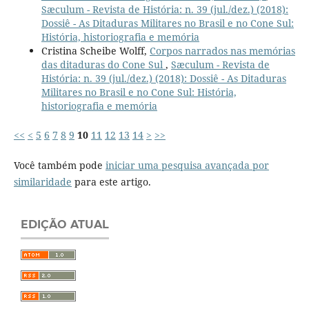
Sæculum - Revista de História: n. 39 (jul./dez.) (2018):
Dossiê - As Ditaduras Militares no Brasil e no Cone Sul:
História, historiografia e memória
Cristina Scheibe Wolff,
Corpos narrados nas memórias
das ditaduras do Cone Sul
,
Sæculum - Revista de
História: n. 39 (jul./dez.) (2018): Dossiê - As Ditaduras
Militares no Brasil e no Cone Sul: História,
historiografia e memória
<<
<
5
6
7
8
9
10
11
12
13
14
>
>>
Você também pode
iniciar uma pesquisa avançada por
similaridade
para este artigo.
EDIÇÃO ATUAL