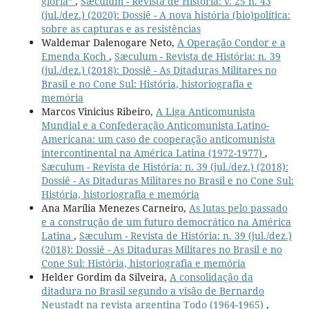
glória”
,
Sæculum - Revista de História: v. 25 n. 43
(jul./dez.) (2020): Dossiê - A nova história (bio)política:
sobre as capturas e as resistências
Waldemar Dalenogare Neto,
A Operação Condor e a
Emenda Koch
,
Sæculum - Revista de História: n. 39
(jul./dez.) (2018): Dossiê - As Ditaduras Militares no
Brasil e no Cone Sul: História, historiografia e
memória
Marcos Vinicius Ribeiro,
A Liga Anticomunista
Mundial e a Confederação Anticomunista Latino-
Americana: um caso de cooperação anticomunista
intercontinental na América Latina (1972-1977)
,
Sæculum - Revista de História: n. 39 (jul./dez.) (2018):
Dossiê - As Ditaduras Militares no Brasil e no Cone Sul:
História, historiografia e memória
Ana Marília Menezes Carneiro,
As lutas pelo passado
e a construção de um futuro democrático na América
Latina
,
Sæculum - Revista de História: n. 39 (jul./dez.)
(2018): Dossiê - As Ditaduras Militares no Brasil e no
Cone Sul: História, historiografia e memória
Helder Gordim da Silveira,
A consolidação da
ditadura no Brasil segundo a visão de Bernardo
Neustadt na revista argentina Todo (1964-1965)
,