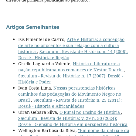
direitos de primeira publicação ao periódico.
Artigos Semelhantes
Isis Pimentel de Castro,
Arte e História: a concepção
de arte no oitocentos e sua relação com a cultura
histórica
,
Sæculum - Revista de História: n. 14 (2006):
Dossiê - História e Região
Giselle Laguardia Valente,
História e Literatura: a
nação republicana nos romances de Nestor Duarte
,
Sæculum - Revista de História: n. 17 (2007): Dossiê -
História e Poder
Ivan Costa Lima,
Nossas persistencias históricas:
caminhos das pedagogias do Movimento Negro no
Brasil
,
Sæculum - Revista de História: n. 25 (2011):
Dossiê - História e Africanidades
Uiran Gebara Silva,
O Rural no Ensino de História
,
Sæculum - Revista de História: v. 29 n. 50 (2024):
Dossiê - O ensino de História em perspectiva histórica
Wellington Barbosa da Silva,
"Em nome da pátria e da