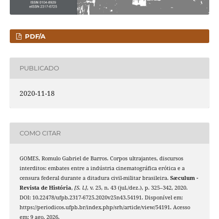
PDF/A
PUBLICADO
2020-11-18
COMO CITAR
GOMES, Romulo Gabriel de Barros. Corpos ultrajantes, discursos
interditos: embates entre a indústria cinematográfica erótica e a
censura federal durante a ditadura civil-militar brasileira.
Sæculum -
Revista de História
,
[S. l.]
, v. 25, n. 43 (jul./dez.), p. 325–342, 2020.
DOI: 10.22478/ufpb.2317-6725.2020v25n43.54191. Disponível em:
https://periodicos.ufpb.br/index.php/srh/article/view/54191. Acesso
em: 9 ago. 2026.