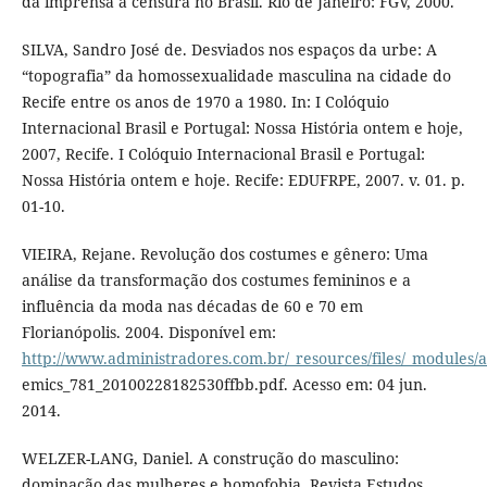
da imprensa à censura no Brasil. Rio de Janeiro: FGV, 2000.
SILVA, Sandro José de. Desviados nos espaços da urbe: A
“topografia” da homossexualidade masculina na cidade do
Recife entre os anos de 1970 a 1980. In: I Colóquio
Internacional Brasil e Portugal: Nossa História ontem e hoje,
2007, Recife. I Colóquio Internacional Brasil e Portugal:
Nossa História ontem e hoje. Recife: EDUFRPE, 2007. v. 01. p.
01-10.
VIEIRA, Rejane. Revolução dos costumes e gênero: Uma
análise da transformação dos costumes femininos e a
influência da moda nas décadas de 60 e 70 em
Florianópolis. 2004. Disponível em:
http://www.administradores.com.br/_resources/files/_modules/
emics_781_20100228182530ffbb.pdf. Acesso em: 04 jun.
2014.
WELZER-LANG, Daniel. A construção do masculino:
dominação das mulheres e homofobia. Revista Estudos