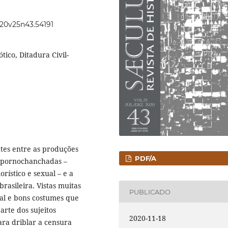
020v25n43.54191
ico, Ditadura Civil-
ates entre as produções
PDF/A
 pornochanchadas –
ístico e sexual – e a
brasileira. Vistas muitas
PUBLICADO
al e bons costumes que
arte dos sujeitos
2020-11-18
ara driblar a censura