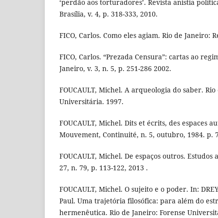
‘perdão aos torturadores’. Revista anistia polític
Brasília, v. 4, p. 318-333, 2010.
FICO, Carlos. Como eles agiam. Rio de Janeiro: R
FICO, Carlos. “Prezada Censura”: cartas ao regim
Janeiro, v. 3, n. 5, p. 251-286 2002.
FOUCAULT, Michel. A arqueologia do saber. Rio 
Universitária. 1997.
FOUCAULT, Michel. Dits et écrits, des espaces aut
Mouvement, Continuité, n. 5, outubro, 1984. p. 
FOUCAULT, Michel. De espaços outros. Estudos a
27, n. 79, p. 113-122, 2013 .
FOUCAULT, Michel. O sujeito e o poder. In: DR
Paul. Uma trajetória filosófica: para além do es
hermenêutica. Rio de Janeiro: Forense Universitá