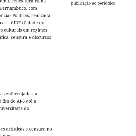
em Licenciatura Plena
publicação ao periódico.
e Pernambuco, com
ias Políticas, realizada
cas – CIDE (Cidade do
s culturais em regimes
fica, censura e discursos
s enferrujadas: a
 fim do AI-5 até a
iversitária do
s artísticas e censura no