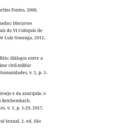
rtins Fontes, 2008.
adas: Discursos
nais do VI Colóquio de
 de Luiz Gonzaga, 2012,
éis: diálogos entre a
me civil-militar
Humanidades, v. 1, p. 1-
esejo e da anarquia: o
os Reichembach.
 v. 1, p. 1-29, 2017.
 Sexual. 2. ed. São