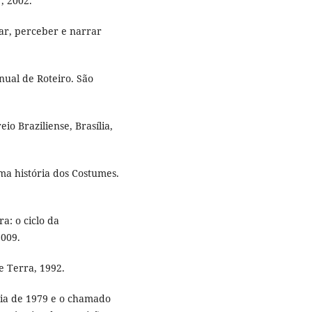
, 2002.
nar, perceber e narrar
ual de Roteiro. São
o Braziliense, Brasília,
Uma história dos Costumes.
a: o ciclo da
2009.
e Terra, 1992.
tia de 1979 e o chamado