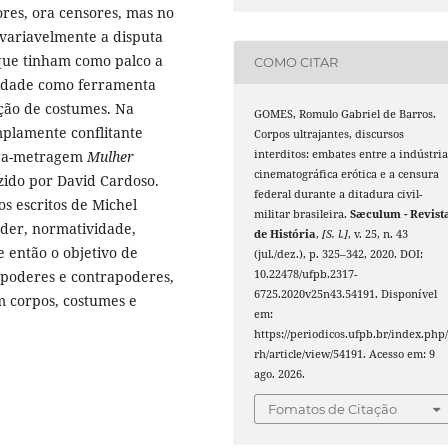
ores, ora censores, mas no
variavelmente a disputa
 que tinham como palco a
COMO CITAR
cidade como ferramenta
ção de costumes. Na
GOMES, Romulo Gabriel de Barros.
mplamente conflitante
Corpos ultrajantes, discursos
interditos: embates entre a indústri
nga-metragem
Mulher
cinematográfica erótica e a censura
zido por David Cardoso.
federal durante a ditadura civil-
os escritos de Michel
militar brasileira.
Sæculum - Revist
oder, normatividade,
de História
,
[S. l.]
, v. 25, n. 43
e então o objetivo de
(jul./dez.), p. 325–342, 2020. DOI:
10.22478/ufpb.2317-
 poderes e contrapoderes,
6725.2020v25n43.54191. Disponível
 corpos, costumes e
em:
https://periodicos.ufpb.br/index.php/
rh/article/view/54191. Acesso em: 9
ago. 2026.
Fomatos de Citação