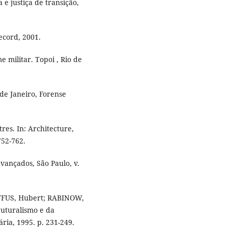
a e justiça de transição,
ecord, 2001.
e militar. Topoi , Rio de
de Janeiro, Forense
res. In: Architecture,
752-762.
vançados, São Paulo, v.
EYFUS, Hubert; RABINOW,
truturalismo e da
ria, 1995. p. 231-249.