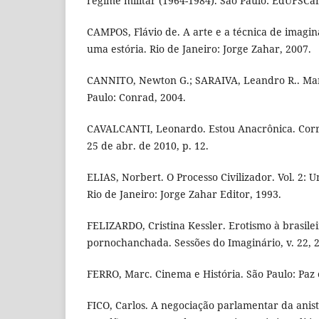
regime militar (1964-1984). São Paulo: EdUFSCar
CAMPOS, Flávio de. A arte e a técnica de imagi
uma estória. Rio de Janeiro: Jorge Zahar, 2007.
CANNITO, Newton G.; SARAIVA, Leandro R.. Man
Paulo: Conrad, 2004.
CAVALCANTI, Leonardo. Estou Anacrônica. Correi
25 de abr. de 2010, p. 12.
ELIAS, Norbert. O Processo Civilizador. Vol. 2: 
Rio de Janeiro: Jorge Zahar Editor, 1993.
FELIZARDO, Cristina Kessler. Erotismo à brasileir
pornochanchada. Sessões do Imaginário, v. 22, 
FERRO, Marc. Cinema e História. São Paulo: Paz 
FICO, Carlos. A negociação parlamentar da anis