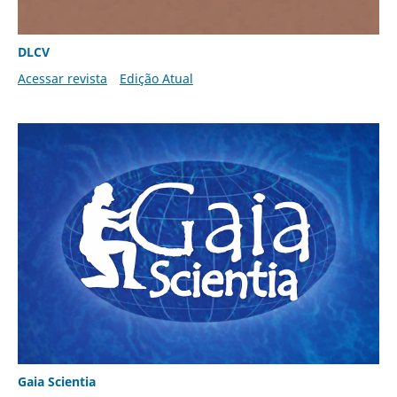
DLCV
Acessar revista
Edição Atual
Gaia Scientia