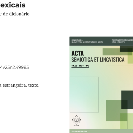
exicais
e de dicionário
.44v25n2.49985
 estrangeira, texto,