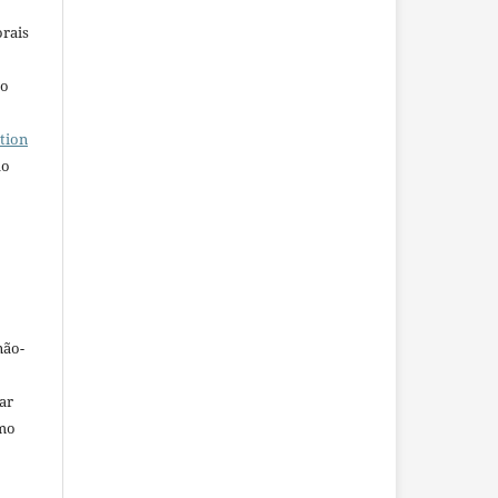
orais
ho
tion
do
não-
car
omo