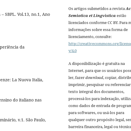
Os artigos submetidos a revista
Ac
a – SBPL. Vol.13, no.1, Ano
Semiotica et Lingvistica
estão
licenciados conforme CC BY. Para 
informações sobre essa forma de
licenciamento, consulte:
http://creativecommons.org/licens
periência da
y/4.0
A disponibilização é gratuita na
Internet, para que os usuários po
ler, fazer
download
, copiar, distrib
enze: La Nuova Italia,
imprimir, pesquisar ou referenciar
texto integral dos documentos,
processá-los para indexação, utiliz
ensino do italiano nas
como dados de entrada de progra
para softwares, ou usá-los para
minário, v.1. São Paulo,
qualquer outro propósito legal, s
barreira financeira, legal ou técnica