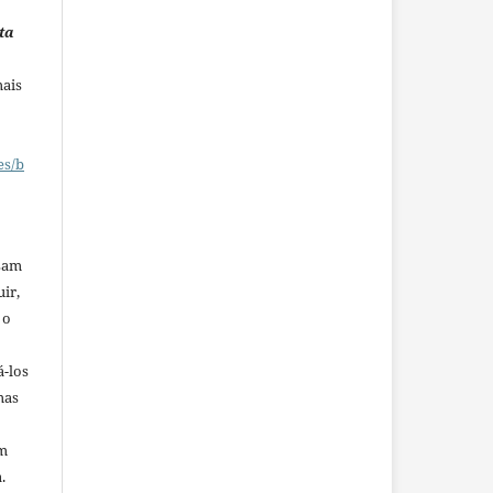
ta
mais
es/b
ssam
uir,
 o
á-los
mas
em
.