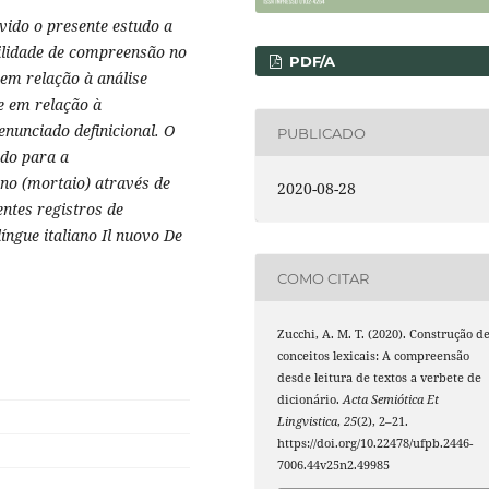
vido o presente estudo a
bilidade de compreensão no
PDF/A
em relação à análise
 e em relação à
enunciado definicional. O
PUBLICADO
ido para a
ano (mortaio) através de
2020-08-28
entes registros de
íngue italiano Il nuovo De
COMO CITAR
Zucchi, A. M. T. (2020). Construção d
conceitos lexicais: A compreensão
desde leitura de textos a verbete de
dicionário.
Acta Semiótica Et
Lingvistica
,
25
(2), 2–21.
https://doi.org/10.22478/ufpb.2446-
7006.44v25n2.49985