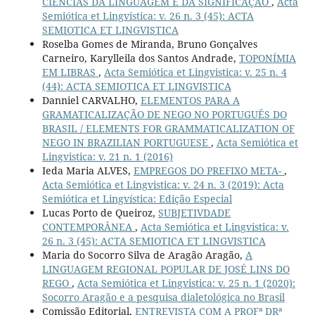
CIÊNCIAS DA LINGUAGEM E DA SIGNIFICAÇÃO
,
Acta
Semiótica et Lingvistica: v. 26 n. 3 (45): ACTA
SEMIOTICA ET LINGVISTICA
Roselba Gomes de Miranda, Bruno Gonçalves
Carneiro, Karylleila dos Santos Andrade,
TOPONÍMIA
EM LIBRAS
,
Acta Semiótica et Lingvistica: v. 25 n. 4
(44): ACTA SEMIOTICA ET LINGVISTICA
Danniel CARVALHO,
ELEMENTOS PARA A
GRAMATICALIZAÇÃO DE NEGO NO PORTUGUÊS DO
BRASIL / ELEMENTS FOR GRAMMATICALIZATION OF
NEGO IN BRAZILIAN PORTUGUESE
,
Acta Semiótica et
Lingvistica: v. 21 n. 1 (2016)
Ieda Maria ALVES,
EMPREGOS DO PREFIXO META-
,
Acta Semiótica et Lingvistica: v. 24 n. 3 (2019): Acta
Semiótica et Lingvística: Edição Especial
Lucas Porto de Queiroz,
SUBJETIVDADE
CONTEMPORÂNEA
,
Acta Semiótica et Lingvistica: v.
26 n. 3 (45): ACTA SEMIOTICA ET LINGVISTICA
Maria do Socorro Silva de Aragão Aragão,
A
LINGUAGEM REGIONAL POPULAR DE JOSÉ LINS DO
REGO
,
Acta Semiótica et Lingvistica: v. 25 n. 1 (2020):
Socorro Aragão e a pesquisa dialetológica no Brasil
Comissão Editorial,
ENTREVISTA COM A PROFª DRª