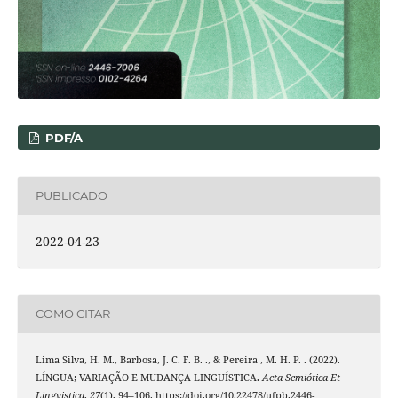
PDF/A
PUBLICADO
2022-04-23
COMO CITAR
Lima Silva, H. M., Barbosa, J. C. F. B. ., & Pereira , M. H. P. . (2022).
LÍNGUA; VARIAÇÃO E MUDANÇA LINGUÍSTICA.
Acta Semiótica Et
Lingvistica
,
27
(1), 94–106. https://doi.org/10.22478/ufpb.2446-