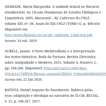
ANDRADE, Maria Margarida. A unidade lexical no discurso
etnoliterário. In: Círculo Fluminense de Estudos Filológicos e
Linguísticos, 2005, Maracanã – RJ. Cadernos do CNLF,
volume XIV, nº. 04. Anais do XIX CNLF (TOMO 1), p. 408-418.
Disponível em:
http://www.filologia.org.br/xiv_cnlf/tomo_1/408-418.pdf
.
Acesso: 14 out. 2019.
AURELL, Jaume. O Novo Medievalismo e a interpretação
dos textos históricos. Roda da Fortuna. Revista Eletrônica
sobre Antiguidade e Medievo, 2015, Volume 4, Número 2,
pp. 184-208. Disponível:
https://a615a5e5-c98d-48ce-
95fc4c6127dff938.filesusr.com/ugd/3fdd18_19d6a4f468004420
Acesso em: 22 jun 2020.
BATISTA, Daniel Augusto do Nascimento. Babieca pelas
eras: adaptação e ideologia na narrativa de El Cid. RECIAL,
v. 12, p. 348-367, 2017.