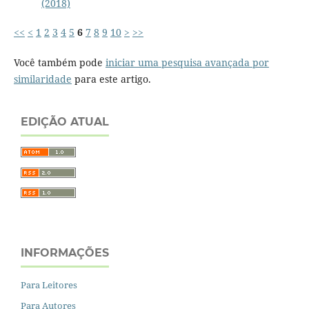
(2018)
<<
<
1
2
3
4
5
6
7
8
9
10
>
>>
Você também pode
iniciar uma pesquisa avançada por
similaridade
para este artigo.
EDIÇÃO ATUAL
INFORMAÇÕES
Para Leitores
Para Autores