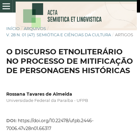
INÍCIO
/
ARQUIVOS
/
V. 28 N. 01 (47): SEMIÓTICA E CIÊNCIAS DA CULTURA
/
ARTIGOS
O DISCURSO ETNOLITERÁRIO
NO PROCESSO DE MITIFICAÇÃO
DE PERSONAGENS HISTÓRICAS
Rossana Tavares de Almeida
Universidade Federal da Paraíba - UFPB
DOI:
https://doi.org/10.22478/ufpb.2446-
7006.47v28n01.66317