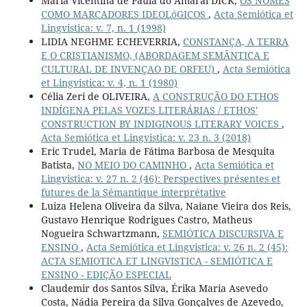
Maria Vicentina de Paula do Amaral DICK,
OS NOMES
COMO MARCADORES IDEOLóGICOS
,
Acta Semiótica et
Lingvistica: v. 7, n. 1 (1998)
LIDIA NEGHME ECHEVERRIA,
CONSTANÇA, A TERRA
E O CRISTIANISMO, (ABORDAGEM SEMÂNTICA E
CULTURAL DE INVENÇAO DE ORFEU)
,
Acta Semiótica
et Lingvistica: v. 4, n. 1 (1980)
Célia Zeri de OLIVEIRA,
A CONSTRUÇÃO DO ETHOS
INDÍGENA PELAS VOZES LITERÁRIAS / ETHOS'
CONSTRUCTION BY INDIGINOUS LITERARY VOICES
,
Acta Semiótica et Lingvistica: v. 23 n. 3 (2018)
Eric Trudel, Maria de Fátima Barbosa de Mesquita
Batista,
NO MEIO DO CAMINHO
,
Acta Semiótica et
Lingvistica: v. 27 n. 2 (46): Perspectives présentes et
futures de la Sémantique interprétative
Luiza Helena Oliveira da Silva, Naiane Vieira dos Reis,
Gustavo Henrique Rodrigues Castro, Matheus
Nogueira Schwartzmann,
SEMIÓTICA DISCURSIVA E
ENSINO
,
Acta Semiótica et Lingvistica: v. 26 n. 2 (45):
ACTA SEMIOTICA ET LINGVISTICA - SEMIÓTICA E
ENSINO - EDIÇÃO ESPECIAL
Claudemir dos Santos Silva, Érika Maria Asevedo
Costa, Nádia Pereira da Silva Gonçalves de Azevedo,