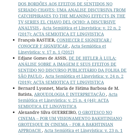
DOS BORDÕES AOS EFEITOS DE SENTIDOS NO
SERIADO CHAVES: UMA ANALISE DISCURSIVA FROM
CATCHPHRASES TO THE MEANING EFFECTS IN THE
TV SERIES EL CHAVO DEL OCHO: A DISCURSIVE
ANALYSIS
,
Acta Semiótica et Lingvistica: v. 22 n. 2
(2017): ACTA SEMIOTICA ET LINGVISTICA
François RASTIER,
CONHECER E SIGNIFICAR /
CONOCER Y SIGNIFICAR
,
Acta Semiótica et
Lingvistica: v. 17 n. 1 (2012)
Edjane Gomes de ASSIS,
DE DE HITLER À LULA:
ANÁLISE SOBRE A IMAGEM E SEUS EFEITOS DE
SENTIDO NO DISCURSO PUBLICITÁRIO DA FOLHA DE
SÃO PAULO
,
Acta Semiótica et Lingvistica: v. 24 n. 2
(2019): ACTA SEMIOTICA ET LINGVISTICA
Bernard Lyonnet, Maria de Fátima Barbosa de M.
Batísta,
ARQUEOLOGIA E INTERPRETAÇÃO
,
Acta
Semiótica et Lingvistica: v. 25 n. 4 (44): ACTA
SEMIOTICA ET LINGVISTICA
Alexandre Silva GUERREIRO,
O GROTESCO NO
CINEMA – POR UM VISIONAMENTO BAKHTINIANO
GROTESQUE IN CINEMA – FOR A BAKHTINIAN
APPROACH
,
Acta Semiótica et Lingvistica: v. 23 n. 1