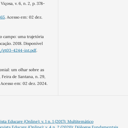
içosa, v. 6, n. 2, p. 378-
665
. Acesso em: 02 dez.
 campo: uma trajetória
ação. 2018. Disponível
s/gt03-4244-int.pdf
.
onial: um olhar sobre as
 Feira de Santana, n. 29,
. Acesso em: 02 dez. 2024.
ista Educare (Online): v. 1 n. 1 (2017): Multitemático
evista Educare (Online): v. 4 n. 2 (2020): Diálogos Fundamentais