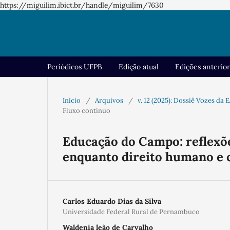
https://miguilim.ibict.br/handle/miguilim/7630
Periódicos UFPB
Edição atual
Edições anterio
Início
/
Arquivos
/
v. 12 (2025): Dossiê Vozes da 
Fluxo contínuo
Educação do Campo: reflexõe
enquanto direito humano e 
Carlos Eduardo Dias da Silva
Universidade Federal Rural de Pernambuco
Waldenia leão de Carvalho