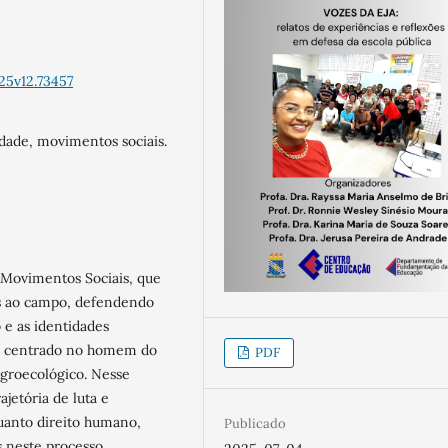
25v12.73457
dade, movimentos sociais.
 Movimentos Sociais, que
s ao campo, defendendo
 e as identidades
o centrado no homem do
PDF
groecológico. Nesse
ajetória de luta e
uanto direito humano,
Publicado
 neste processo.