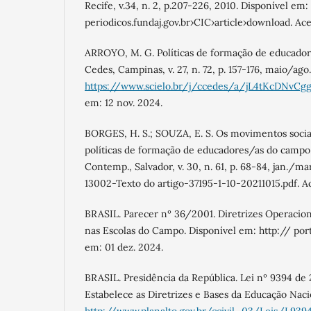
Recife, v.34, n. 2, p.207-226, 2010. Disponível em:
periodicos.fundaj.gov.br›CIC›article›download. Ac
ARROYO, M. G. Políticas de formação de educador
Cedes, Campinas, v. 27, n. 72, p. 157-176, maio/ago
https://www.scielo.br/j/ccedes/a/jL4tKcDNvC
em: 12 nov. 2024.
BORGES, H. S.; SOUZA, E. S. Os movimentos socia
políticas de formação de educadores/as do campo
Contemp., Salvador, v. 30, n. 61, p. 68-84, jan./ma
13002-Texto do artigo-37195-1-10-20211015.pdf. A
BRASIL. Parecer nº 36/2001. Diretrizes Operacion
nas Escolas do Campo. Disponível em: http:// port
em: 01 dez. 2024.
BRASIL. Presidência da República. Lei nº 9394 de
Estabelece as Diretrizes e Bases da Educação Naci