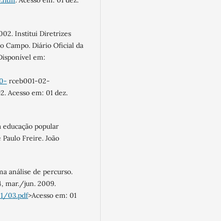
4.htm
. Acesso em: 01 dez.
2. Institui Diretrizes
o Campo. Diário Oficial da
 Disponível em:
0-
rceb001-02-
. Acesso em: 01 dez.
a educação popular
Paulo Freire. João
a análise de percurso.
64, mar./jun. 2009.
n1/03.pdf
>Acesso em: 01