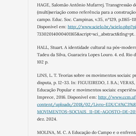
HAGE, Salomão Antônio Mufarrej. Transgressão d
(multi)seriação como referência para a construção
campo. Educ. Soc. Campinas, v.35, nº129, p.1165-11
Disponível em:
http://www.scielo.br/scielo.php?p
73302014000401165&script=sci_abstract&tlng=pt. 
HALL, Stuart. A identidade cultural na pós-mode
Tadeu da Silva, Guaracira Lopes Louro. 4. ed. Rio
102 p.
LINS, L. T. Teorias sobre os movimentos sociais: 
disputa, p. 12-33. In: FIGUEIREDO, J. B.A.; VERAS, C.
Educação Popular e movimentos sociais: experiênci
Imprece, 2016. Disponível em:
http://www.ccm.u
content/uploads/2018/02/Livro-EDUCA%C3
MOVIMENTOS-SOCIAIS_11-DE-AGOSTO-DE-2016
dez. 2024.
MOLINA, M. C. A Educação do Campo e o enfrent