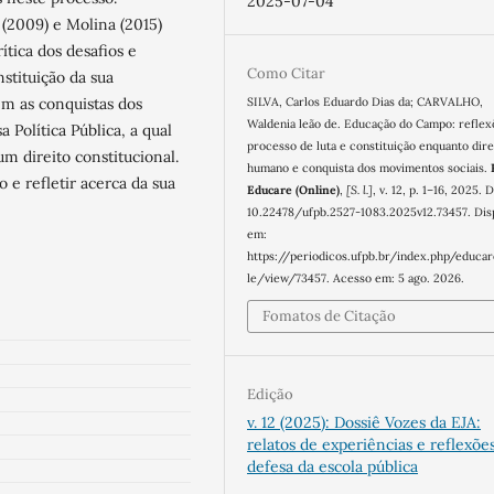
2025-07-04
 (2009) e Molina (2015)
tica dos desafios e
Como Citar
stituição da sua
SILVA, Carlos Eduardo Dias da; CARVALHO,
em as conquistas dos
Waldenia leão de. Educação do Campo: reflex
Política Pública, a qual
processo de luta e constituição enquanto dire
direito constitucional.
humano e conquista dos movimentos sociais.
e refletir acerca da sua
Educare (Online)
,
[S. l.]
, v. 12, p. 1–16, 2025. 
10.22478/ufpb.2527-1083.2025v12.73457. Dis
em:
https://periodicos.ufpb.br/index.php/educar
le/view/73457. Acesso em: 5 ago. 2026.
Fomatos de Citação
Edição
v. 12 (2025): Dossiê Vozes da EJA:
relatos de experiências e reflexõ
defesa da escola pública