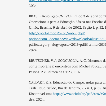
http://www.planalto.gov.br/ccivil_03/Leis/L939
2024.
BRASIL. Resolução CNE/CEB 1, de 3 de abril de 200
Operacionais para a Educação Básica nas Escolas d
União, Brasília, 9 de abril de 2002. Seção 1, p. 32.
http://portal.mec.gov.br/index.php?
option=com_docman&view=download&alias=1380
pdf&category_slug=agosto-2013-pdf&Itemid=30192
2024.
BRUTSCHER, V. J.; SCOCUGLIA, A. C. Discursos d
contemporânea: encontros com Michel Foucault e 
Pessoa-PB: Editora da UFPB, 2017.
CALDART, R. S. Educação do Campo: notas para um
Trab. Educ. Saúde, Rio de Janeiro, v. 7 n. 1, p. 35-
Disponível em:
http://www.scielo.br/pdf/tes/v7
dez. 2024.