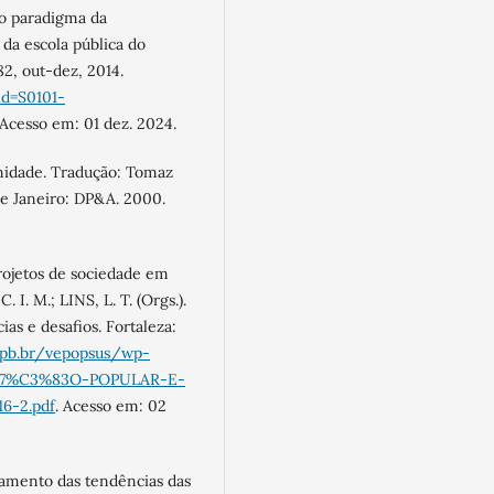
o paradigma da
 da escola pública do
82, out-dez, 2014.
id=S0101-
Acesso em: 01 dez. 2024.
rnidade. Tradução: Tomaz
 de Janeiro: DP&A. 2000.
projetos de sociedade em
 I. M.; LINS, L. T. (Orgs.).
as e desafios. Fortaleza:
fpb.br/vepopsus/wp-
%87%C3%83O-POPULAR-E-
-2.pdf
. Acesso em: 02
amento das tendências das