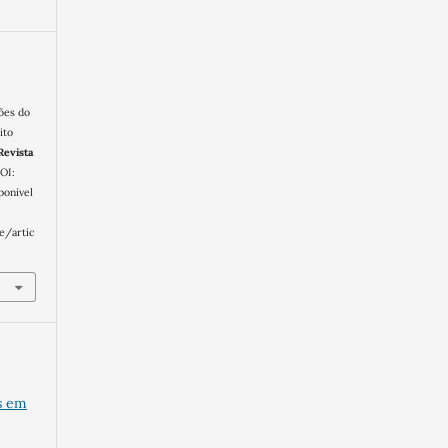
ões do
ito
Revista
DOI:
ponível
e/artic
es em