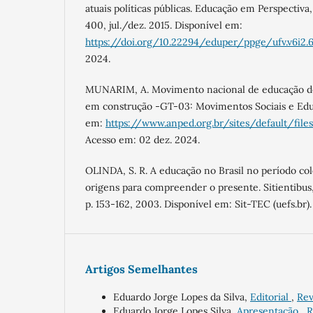
atuais políticas públicas. Educação em Perspectiva, V
400, jul./dez. 2015. Disponível em:
https://doi.org/10.22294/eduper/ppge/ufv.v6i2.
2024.
MUNARIM, A. Movimento nacional de educação do
em construção -GT-03: Movimentos Sociais e Educ
em:
https://www.anped.org.br/sites/default/file
Acesso em: 02 dez. 2024.
OLINDA, S. R. A educação no Brasil no período col
origens para compreender o presente. Sitientibus,
p. 153-162, 2003. Disponível em: Sit-TEC (uefs.br)
Artigos Semelhantes
Eduardo Jorge Lopes da Silva,
Editorial
,
Rev
Eduardo Jorge Lopes Silva,
Apresentação
,
R