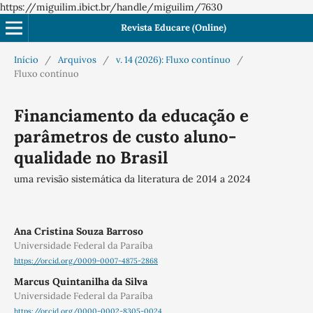
https://miguilim.ibict.br/handle/miguilim/7630
Revista Educare (Online)
Início
/
Arquivos
/
v. 14 (2026): Fluxo contínuo
/
Fluxo contínuo
Financiamento da educação e
parâmetros de custo aluno-
qualidade no Brasil
uma revisão sistemática da literatura de 2014 a 2024
Ana Cristina Souza Barroso
Universidade Federal da Paraíba
https://orcid.org/0009-0007-4875-2868
Marcus Quintanilha da Silva
Universidade Federal da Paraíba
https://orcid.org/0000-0002-8305-0024