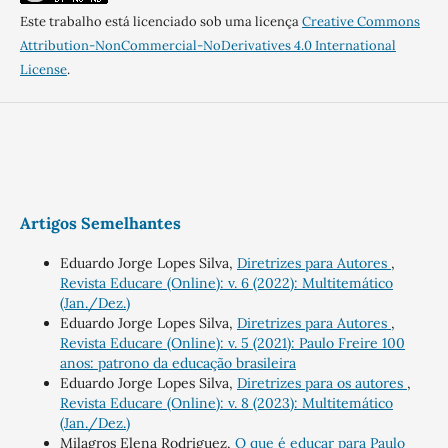
Este trabalho está licenciado sob uma licença
Creative Commons
Attribution-NonCommercial-NoDerivatives 4.0 International
License
.
Artigos Semelhantes
Eduardo Jorge Lopes Silva,
Diretrizes para Autores
,
Revista Educare (Online): v. 6 (2022): Multitemático
(Jan./Dez.)
Eduardo Jorge Lopes Silva,
Diretrizes para Autores
,
Revista Educare (Online): v. 5 (2021): Paulo Freire 100
anos: patrono da educação brasileira
Eduardo Jorge Lopes Silva,
Diretrizes para os autores
,
Revista Educare (Online): v. 8 (2023): Multitemático
(Jan./Dez.)
Milagros Elena Rodriguez,
O que é educar para Paulo