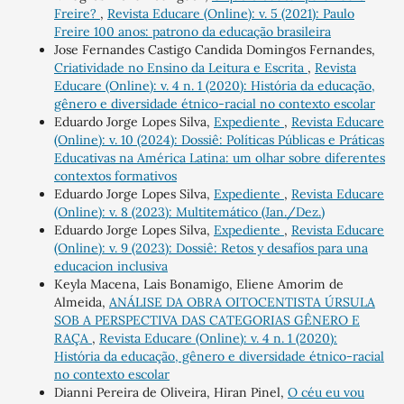
Freire?
,
Revista Educare (Online): v. 5 (2021): Paulo
Freire 100 anos: patrono da educação brasileira
Jose Fernandes Castigo Candida Domingos Fernandes,
Criatividade no Ensino da Leitura e Escrita
,
Revista
Educare (Online): v. 4 n. 1 (2020): História da educação,
gênero e diversidade étnico-racial no contexto escolar
Eduardo Jorge Lopes Silva,
Expediente
,
Revista Educare
(Online): v. 10 (2024): Dossiê: Políticas Públicas e Práticas
Educativas na América Latina: um olhar sobre diferentes
contextos formativos
Eduardo Jorge Lopes Silva,
Expediente
,
Revista Educare
(Online): v. 8 (2023): Multitemático (Jan./Dez.)
Eduardo Jorge Lopes Silva,
Expediente
,
Revista Educare
(Online): v. 9 (2023): Dossiê: Retos y desafíos para una
educacion inclusiva
Keyla Macena, Lais Bonamigo, Eliene Amorim de
Almeida,
ANÁLISE DA OBRA OITOCENTISTA ÚRSULA
SOB A PERSPECTIVA DAS CATEGORIAS GÊNERO E
RAÇA
,
Revista Educare (Online): v. 4 n. 1 (2020):
História da educação, gênero e diversidade étnico-racial
no contexto escolar
Dianni Pereira de Oliveira, Hiran Pinel,
O céu eu vou