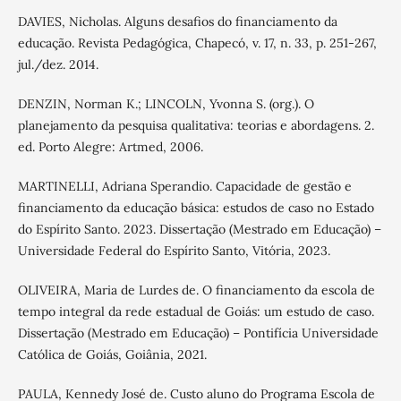
DAVIES, Nicholas. Alguns desafios do financiamento da
educação. Revista Pedagógica, Chapecó, v. 17, n. 33, p. 251-267,
jul./dez. 2014.
DENZIN, Norman K.; LINCOLN, Yvonna S. (org.). O
planejamento da pesquisa qualitativa: teorias e abordagens. 2.
ed. Porto Alegre: Artmed, 2006.
MARTINELLI, Adriana Sperandio. Capacidade de gestão e
financiamento da educação básica: estudos de caso no Estado
do Espírito Santo. 2023. Dissertação (Mestrado em Educação) –
Universidade Federal do Espírito Santo, Vitória, 2023.
OLIVEIRA, Maria de Lurdes de. O financiamento da escola de
tempo integral da rede estadual de Goiás: um estudo de caso.
Dissertação (Mestrado em Educação) – Pontifícia Universidade
Católica de Goiás, Goiânia, 2021.
PAULA, Kennedy José de. Custo aluno do Programa Escola de