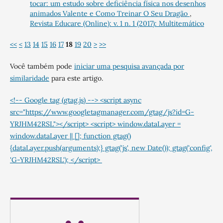
tocar: um estudo sobre deficiência física nos desenhos
animados Valente e Como Treinar O Seu Dragão
,
Revista Educare (Online): v. 1 n. 1 (2017): Multitemático
<<
<
13
14
15
16
17
18
19
20
>
>>
Você também pode
iniciar uma pesquisa avançada por
similaridade
para este artigo.
<!-- Google tag (gtag.js) --> <script async
src="https://www.googletagmanager.com/gtag/js?id=G-
YRJHM42RSL"></script> <script> window.dataLayer =
window.dataLayer || []; function gtag()
{dataLayer.push(arguments);} gtag('js', new Date()); gtag('config',
'G-YRJHM42RSL'); </script>