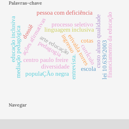
Palavras-chave
pessoa com deficiência
financiamento da educação
custo aluno qualidade
educação inclusiva
ações afirmativas
processo seletivo
dossiê
mediação pedagógica
linguagem inclusiva
ingresso
erivalda torres
arte educação
cotas
pedagogia
lei 10.639/2003
currÍculo
entrevista.
centro paulo freire
diversidade
escola
populaÇÃo negra
Navegar