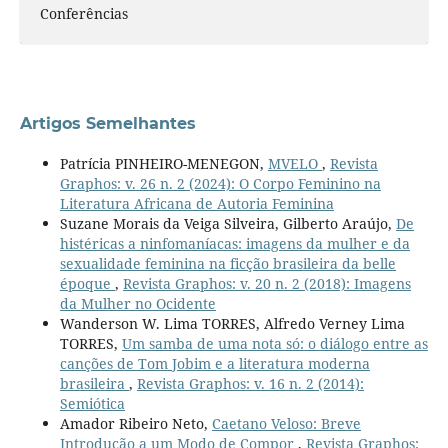
Conferências
Artigos Semelhantes
Patrícia PINHEIRO-MENEGON,
MVELO
,
Revista
Graphos: v. 26 n. 2 (2024): O Corpo Feminino na
Literatura Africana de Autoria Feminina
Suzane Morais da Veiga Silveira, Gilberto Araújo,
De
histéricas a ninfomaníacas: imagens da mulher e da
sexualidade feminina na ficção brasileira da belle
époque
,
Revista Graphos: v. 20 n. 2 (2018): Imagens
da Mulher no Ocidente
Wanderson W. Lima TORRES, Alfredo Verney Lima
TORRES,
Um samba de uma nota só: o diálogo entre as
canções de Tom Jobim e a literatura moderna
brasileira
,
Revista Graphos: v. 16 n. 2 (2014):
Semiótica
Amador Ribeiro Neto,
Caetano Veloso: Breve
Introdução a um Modo de Compor
,
Revista Graphos: