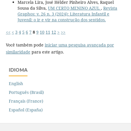
Marcela Lira, José Hélder Pinheiro Alves, Raquel
Sousa da Silva,
UM CERTO MENINO AZUL
,
Revista
Graphos: v. 26 n. 3 (2024): Literatura Infantil e
Juvenil: o ir e vir na construção dos sentidos.
<<
<
3
4
5
6
7
8
9
10
11
12
>
>>
Você também pode
iniciar uma pesquisa avançada por
similaridade
para este artigo.
IDIOMA
English
Português (Brasil)
Français (France)
Español (España)