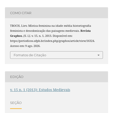
COMO CITAR
TROCH, Liev. Mística feminina na idade média historiografia
feminista e descolonização das paisagens medievais.
Revista
Graphos
,
[S. l.]
, v. 15, n. 1, 2013. Disponível em:
https://periodicos.ufpb.br/index.php/graphos/article/view/16324.
Acesso em: 9 ago. 2026.
Fomatos de Citação
EDIÇÃO
v. 15 n. 1 (2013): Estudos Medievais
SEÇÃO