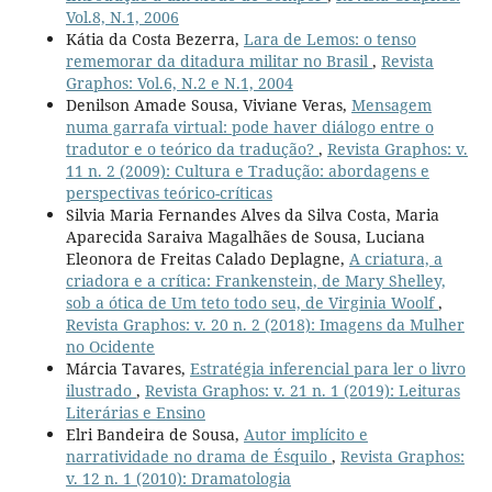
Vol.8, N.1, 2006
Kátia da Costa Bezerra,
Lara de Lemos: o tenso
rememorar da ditadura militar no Brasil
,
Revista
Graphos: Vol.6, N.2 e N.1, 2004
Denilson Amade Sousa, Viviane Veras,
Mensagem
numa garrafa virtual: pode haver diálogo entre o
tradutor e o teórico da tradução?
,
Revista Graphos: v.
11 n. 2 (2009): Cultura e Tradução: abordagens e
perspectivas teórico-críticas
Silvia Maria Fernandes Alves da Silva Costa, Maria
Aparecida Saraiva Magalhães de Sousa, Luciana
Eleonora de Freitas Calado Deplagne,
A criatura, a
criadora e a crítica: Frankenstein, de Mary Shelley,
sob a ótica de Um teto todo seu, de Virginia Woolf
,
Revista Graphos: v. 20 n. 2 (2018): Imagens da Mulher
no Ocidente
Márcia Tavares,
Estratégia inferencial para ler o livro
ilustrado
,
Revista Graphos: v. 21 n. 1 (2019): Leituras
Literárias e Ensino
Elri Bandeira de Sousa,
Autor implícito e
narratividade no drama de Ésquilo
,
Revista Graphos:
v. 12 n. 1 (2010): Dramatologia