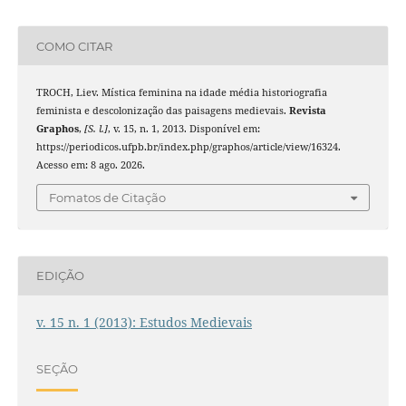
COMO CITAR
TROCH, Liev. Mística feminina na idade média historiografia
feminista e descolonização das paisagens medievais.
Revista
Graphos
,
[S. l.]
, v. 15, n. 1, 2013. Disponível em:
https://periodicos.ufpb.br/index.php/graphos/article/view/16324.
Acesso em: 8 ago. 2026.
Fomatos de Citação
EDIÇÃO
v. 15 n. 1 (2013): Estudos Medievais
SEÇÃO