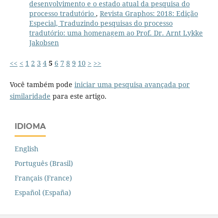
desenvolvimento e o estado atual da pesquisa do
processo tradutório
,
Revista Graphos: 2018: Edição
Especial, Traduzindo pesquisas do processo
tradutório: uma homenagem ao Prof. Dr. Arnt Lykke
Jakobsen
<<
<
1
2
3
4
5
6
7
8
9
10
>
>>
Você também pode
iniciar uma pesquisa avançada por
similaridade
para este artigo.
IDIOMA
English
Português (Brasil)
Français (France)
Español (España)