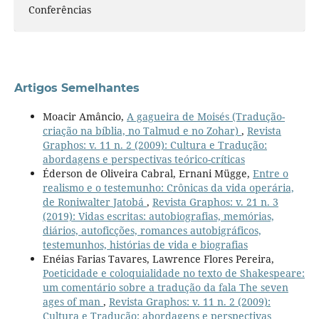
Conferências
Artigos Semelhantes
Moacir Amâncio,
A gagueira de Moisés (Tradução-
criação na bíblia, no Talmud e no Zohar)
,
Revista
Graphos: v. 11 n. 2 (2009): Cultura e Tradução:
abordagens e perspectivas teórico-críticas
Éderson de Oliveira Cabral, Ernani Mügge,
Entre o
realismo e o testemunho: Crônicas da vida operária,
de Roniwalter Jatobá
,
Revista Graphos: v. 21 n. 3
(2019): Vidas escritas: autobiografias, memórias,
diários, autoficções, romances autobigráficos,
testemunhos, histórias de vida e biografias
Enéias Farias Tavares, Lawrence Flores Pereira,
Poeticidade e coloquialidade no texto de Shakespeare:
um comentário sobre a tradução da fala The seven
ages of man
,
Revista Graphos: v. 11 n. 2 (2009):
Cultura e Tradução: abordagens e perspectivas