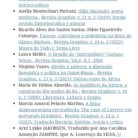
teórico-críticas
Anélia Montechiari Pietrani,
Gilka Machado, poeta
moderna
,
Revista Graphos: v. 21 n. 2 (2019): Poesia,
revisão historiográfica e autoria
Ricardo Alves dos Santos Santos, Fábio Figueiredo
Camargo,
Excesso, coprofagia e podolatria na lírica de
Glauco Mattoso
,
Revista Graphos: v. 24 n. 3 (2022):
Museu de Tudo I: Tema Livre
Laura Meller,
O Desafio do “Antropófago” Caetano
Veloso
,
Revista Graphos: Vol.8, N.1, 2006
Virginia Yunes,
Direito à palavra: a dimensão
linguística e política na Guiné-Bissau
,
Revista
Graphos: v. 23 n. 3 (2021): Outras vozes de África
Maria de Fátima Almeida,
As multifaces da leitura: a
construção dos modos de ler
,
Revista Graphos: v. 10
n. 1 (2008): Literatura, Leitura e Ensino
Marcia Amaral Peixoto Martins,
A lírica
shakespeariana em tradução: The rape of Lucrece em
português brasileiro
,
Revista Graphos: v. 24 n. 1
(2022): Tradução literária: história, teoria e crítica
Arnt Lykke JAKOBSEN, Traduzido por Ana Carolina
Assunção ZAMPINI, Igor A. Lourenço da SILVA,
O