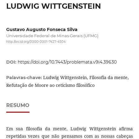
LUDWIG WITTGENSTEIN
Gustavo Augusto Fonseca Silva
Universidade Federal de Minas Gerais (UFMG)
http://orcid.org/0000-0001-7427-4504
DOI:
https://doi.org/10.7443/problemata.v9i4.39630
Ludwig Wittgenstein, Filosofia da mente,
Palavras-chave:
Refutação de Moore ao ceticismo filosófico
RESUMO
Em sua filosofia da mente, Ludwig Wittgenstein afirma
repetidas vezes que não pensamos com as nossas cabeças