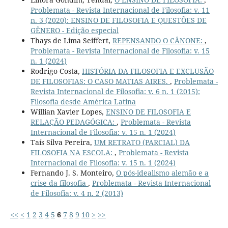
Problemata - Revista Internacional de Filosofia: v. 11
n. 3 (2020): ENSINO DE FILOSOFIA E QUESTÕES DE
GÊNERO - Edição especial
Thays de Lima Seiffert,
REPENSANDO O CÂNONE:
,
Problemata - Revista Internacional de Filosofia: v. 15
n. 1 (2024)
Rodrigo Costa,
HISTÓRIA DA FILOSOFIA E EXCLUSÃO
DE FILOSOFIAS: O CASO MATIAS AIRES.
,
Problemata -
Revista Internacional de Filosofia: v. 6 n. 1 (2015):
Filosofia desde América Latina
Willian Xavier Lopes,
ENSINO DE FILOSOFIA E
RELAÇÃO PEDAGÓGICA:
,
Problemata - Revista
Internacional de Filosofia: v. 15 n. 1 (2024)
Taís Silva Pereira,
UM RETRATO (PARCIAL) DA
FILOSOFIA NA ESCOLA:
,
Problemata - Revista
Internacional de Filosofia: v. 15 n. 1 (2024)
Fernando J. S. Monteiro,
O pós-idealismo alemão e a
crise da filosofia
,
Problemata - Revista Internacional
de Filosofia: v. 4 n. 2 (2013)
<<
<
1
2
3
4
5
6
7
8
9
10
>
>>