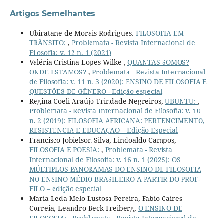
Artigos Semelhantes
Ubiratane de Morais Rodrigues,
FILOSOFIA EM
TRÂNSITO:
,
Problemata - Revista Internacional de
Filosofia: v. 12 n. 1 (2021)
Valéria Cristina Lopes Wilke ,
QUANTAS SOMOS?
ONDE ESTAMOS?
,
Problemata - Revista Internacional
de Filosofia: v. 11 n. 3 (2020): ENSINO DE FILOSOFIA E
QUESTÕES DE GÊNERO - Edição especial
Regina Coeli Araújo Trindade Negreiros,
UBUNTU:
,
Problemata - Revista Internacional de Filosofia: v. 10
n. 2 (2019): FILOSOFIA AFRICANA: PERTENCIMENTO,
RESISTÊNCIA E EDUCAÇÃO – Edição Especial
Francisco Jobielson Silva, Lindoaldo Campos,
FILOSOFIA E POESIA:
,
Problemata - Revista
Internacional de Filosofia: v. 16 n. 1 (2025): OS
MÚLTIPLOS PANORAMAS DO ENSINO DE FILOSOFIA
NO ENSINO MÉDIO BRASILEIRO A PARTIR DO PROF-
FILO – edição especial
Maria Leda Melo Lustosa Pereira, Fabio Caires
Correia, Leandro Beck Freiberg,
O ENSINO DE
FILOSOFIA:
,
Problemata - Revista Internacional de