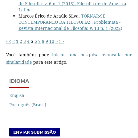
de Filosofia: v. 6 n. 1 (2015): Filosofia desde América
Latina
Marcos Érico de Araújo Silva,
TORNAR-SE
CONTEMPORÂNEO DA FILOSOFIA:
,
Problemata -
Revista Internacional de Filosofia: v. 13 n. 1 (2022)
<<
<
1
2
3
4
5
6
7
8
9
10
>
>>
Você também pode
iniciar uma pesquisa avançada por
similaridade
para este artigo.
IDIOMA
English
Português (Brasil)
ENVIAR SUBMISSÃO