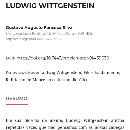
LUDWIG WITTGENSTEIN
Gustavo Augusto Fonseca Silva
Universidade Federal de Minas Gerais (UFMG)
http://orcid.org/0000-0001-7427-4504
DOI:
https://doi.org/10.7443/problemata.v9i4.39630
Ludwig Wittgenstein, Filosofia da mente,
Palavras-chave:
Refutação de Moore ao ceticismo filosófico
RESUMO
Em sua filosofia da mente, Ludwig Wittgenstein afirma
repetidas vezes que não pensamos com as nossas cabeças