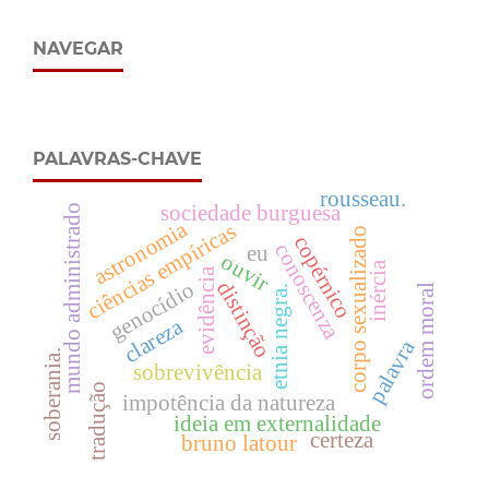
NAVEGAR
PALAVRAS-CHAVE
rousseau.
sociedade burguesa
mundo administrado
astronomia
ciências empíricas
corpo sexualizado
copérnico
conoscenza
eu
ouvir
inércia
evidência
distinção
genocídio
ordem moral
etnia negra.
clareza
palavra
soberania.
sobrevivência
tradução
impotência da natureza
ideia em externalidade
certeza
bruno latour