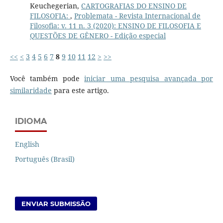
Keuchegerian,
CARTOGRAFIAS DO ENSINO DE
FILOSOFIA:
,
Problemata - Revista Internacional de
Filosofia: v. 11 n. 3 (2020): ENSINO DE FILOSOFIA E
QUESTÕES DE GÊNERO - Edição especial
<<
<
3
4
5
6
7
8
9
10
11
12
>
>>
Você também pode
iniciar uma pesquisa avançada por
similaridade
para este artigo.
IDIOMA
English
Português (Brasil)
ENVIAR SUBMISSÃO