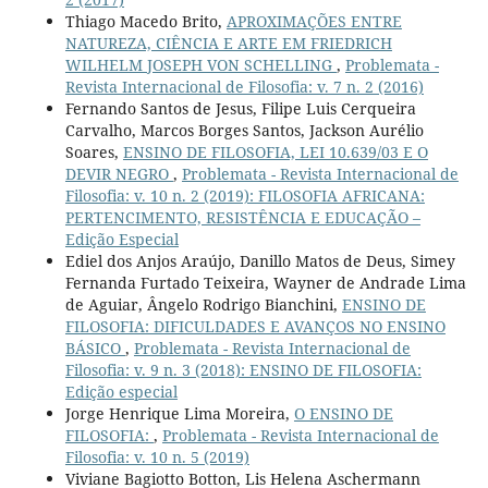
Thiago Macedo Brito,
APROXIMAÇÕES ENTRE
NATUREZA, CIÊNCIA E ARTE EM FRIEDRICH
WILHELM JOSEPH VON SCHELLING
,
Problemata -
Revista Internacional de Filosofia: v. 7 n. 2 (2016)
Fernando Santos de Jesus, Filipe Luis Cerqueira
Carvalho, Marcos Borges Santos, Jackson Aurélio
Soares,
ENSINO DE FILOSOFIA, LEI 10.639/03 E O
DEVIR NEGRO
,
Problemata - Revista Internacional de
Filosofia: v. 10 n. 2 (2019): FILOSOFIA AFRICANA:
PERTENCIMENTO, RESISTÊNCIA E EDUCAÇÃO –
Edição Especial
Ediel dos Anjos Araújo, Danillo Matos de Deus, Simey
Fernanda Furtado Teixeira, Wayner de Andrade Lima
de Aguiar, Ângelo Rodrigo Bianchini,
ENSINO DE
FILOSOFIA: DIFICULDADES E AVANÇOS NO ENSINO
BÁSICO
,
Problemata - Revista Internacional de
Filosofia: v. 9 n. 3 (2018): ENSINO DE FILOSOFIA:
Edição especial
Jorge Henrique Lima Moreira,
O ENSINO DE
FILOSOFIA:
,
Problemata - Revista Internacional de
Filosofia: v. 10 n. 5 (2019)
Viviane Bagiotto Botton, Lis Helena Aschermann