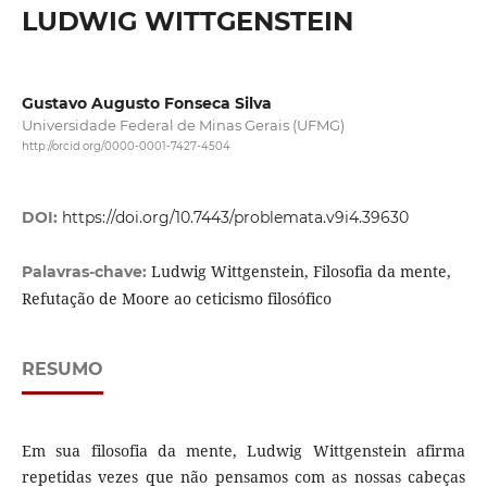
LUDWIG WITTGENSTEIN
Gustavo Augusto Fonseca Silva
Universidade Federal de Minas Gerais (UFMG)
http://orcid.org/0000-0001-7427-4504
DOI:
https://doi.org/10.7443/problemata.v9i4.39630
Ludwig Wittgenstein, Filosofia da mente,
Palavras-chave:
Refutação de Moore ao ceticismo filosófico
RESUMO
Em sua filosofia da mente, Ludwig Wittgenstein afirma
repetidas vezes que não pensamos com as nossas cabeças