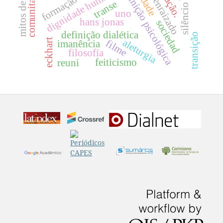
mitos de criação
sujeito enraizado
comunitarismo
definição psicológica
dignidade humana.
transe
silêncio
uno
hans jonas
sociedad
definição dialética
transição
eckhart
aleturgia
filme
imanência
filosofía
feiticismo
reuni