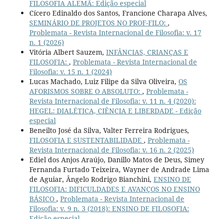
FILOSOFIA ALEMÃ: Edição especial
Cícero Edinaldo dos Santos, Francione Charapa Alves,
SEMINÁRIO DE PROJETOS NO PROF-FILO:
,
Problemata - Revista Internacional de Filosofia: v. 17
n. 1 (2026)
Vitória Albert Sauzem,
INFÂNCIAS, CRIANÇAS E
FILOSOFIA:
,
Problemata - Revista Internacional de
Filosofia: v. 15 n. 1 (2024)
Lucas Machado, Luiz Filipe da Silva Oliveira,
OS
AFORISMOS SOBRE O ABSOLUTO:
,
Problemata -
Revista Internacional de Filosofia: v. 11 n. 4 (2020):
HEGEL: DIALÉTICA, CIÊNCIA E LIBERDADE - Edição
especial
Beneilto José da Silva, Valter Ferreira Rodrigues,
FILOSOFIA E SUSTENTABILIDADE
,
Problemata -
Revista Internacional de Filosofia: v. 16 n. 2 (2025)
Ediel dos Anjos Araújo, Danillo Matos de Deus, Simey
Fernanda Furtado Teixeira, Wayner de Andrade Lima
de Aguiar, Ângelo Rodrigo Bianchini,
ENSINO DE
FILOSOFIA: DIFICULDADES E AVANÇOS NO ENSINO
BÁSICO
,
Problemata - Revista Internacional de
Filosofia: v. 9 n. 3 (2018): ENSINO DE FILOSOFIA:
Edição especial