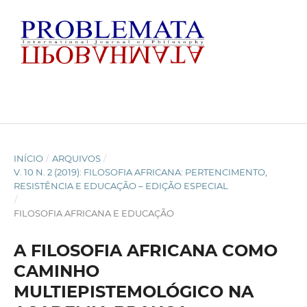
INÍCIO
/
ARQUIVOS
/
V. 10 N. 2 (2019): FILOSOFIA AFRICANA: PERTENCIMENTO,
RESISTÊNCIA E EDUCAÇÃO – EDIÇÃO ESPECIAL
/
FILOSOFIA AFRICANA E EDUCAÇÃO
A FILOSOFIA AFRICANA COMO
CAMINHO
MULTIEPISTEMOLÓGICO NA