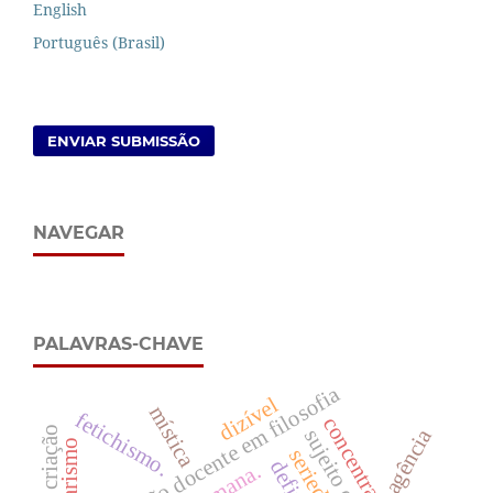
English
Português (Brasil)
ENVIAR SUBMISSÃO
NAVEGAR
PALAVRAS-CHAVE
formação docente em filosofia
dizível
mística
fetichismo.
concentração.
agência
seriedade