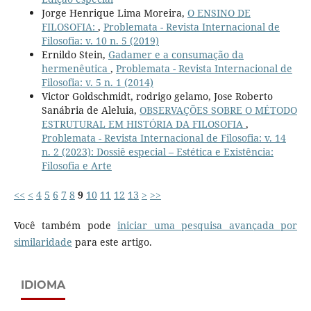
Jorge Henrique Lima Moreira,
O ENSINO DE
FILOSOFIA:
,
Problemata - Revista Internacional de
Filosofia: v. 10 n. 5 (2019)
Ernildo Stein,
Gadamer e a consumação da
hermenêutica
,
Problemata - Revista Internacional de
Filosofia: v. 5 n. 1 (2014)
Victor Goldschmidt, rodrigo gelamo, Jose Roberto
Sanábria de Aleluia,
OBSERVAÇÕES SOBRE O MÉTODO
ESTRUTURAL EM HISTÓRIA DA FILOSOFIA
,
Problemata - Revista Internacional de Filosofia: v. 14
n. 2 (2023): Dossiê especial – Estética e Existência:
Filosofia e Arte
<<
<
4
5
6
7
8
9
10
11
12
13
>
>>
Você também pode
iniciar uma pesquisa avançada por
similaridade
para este artigo.
IDIOMA