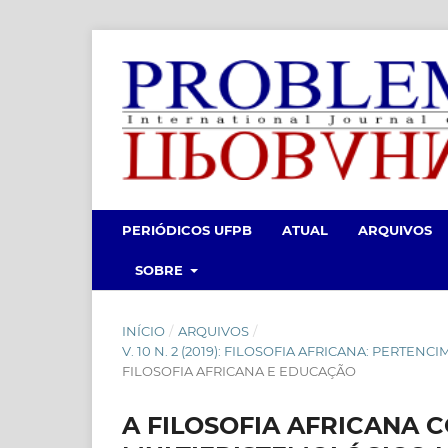
PERIÓDICOS UFPB
ATUAL
ARQUIVOS
SOBRE
INÍCIO
/
ARQUIVOS
/
V. 10 N. 2 (2019): FILOSOFIA AFRICANA: PERTE
FILOSOFIA AFRICANA E EDUCAÇÃO
A FILOSOFIA AFRICANA