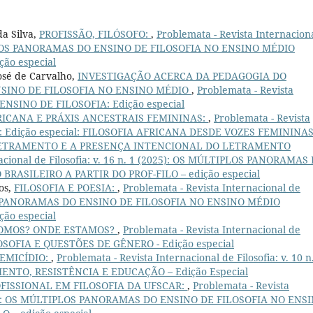
da Silva,
PROFISSÃO, FILÓSOFO:
,
Problemata - Revista Internacion
ÚLTIPLOS PANORAMAS DO ENSINO DE FILOSOFIA NO ENSINO MÉDIO
ão especial
osé de Carvalho,
INVESTIGAÇÃO ACERCA DA PEDAGOGIA DO
NSINO DE FILOSOFIA NO ENSINO MÉDIO
,
Problemata - Revista
8): ENSINO DE FILOSOFIA: Edição especial
RICANA E PRÁXIS ANCESTRAIS FEMININAS:
,
Problemata - Revista
2020): Edição especial: FILOSOFIA AFRICANA DESDE VOZES FEMININA
ETRAMENTO E A PRESENÇA INTENCIONAL DO LETRAMENTO
nacional de Filosofia: v. 16 n. 1 (2025): OS MÚLTIPLOS PANORAMAS
RASILEIRO A PARTIR DO PROF-FILO – edição especial
os,
FILOSOFIA E POESIA:
,
Problemata - Revista Internacional de
IPLOS PANORAMAS DO ENSINO DE FILOSOFIA NO ENSINO MÉDIO
ão especial
OMOS? ONDE ESTAMOS?
,
Problemata - Revista Internacional de
FILOSOFIA E QUESTÕES DE GÊNERO - Edição especial
TEMICÍDIO:
,
Problemata - Revista Internacional de Filosofia: v. 10 n
ENTO, RESISTÊNCIA E EDUCAÇÃO – Edição Especial
FISSIONAL EM FILOSOFIA DA UFSCAR:
,
Problemata - Revista
 (2025): OS MÚLTIPLOS PANORAMAS DO ENSINO DE FILOSOFIA NO ENS