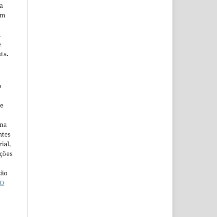
a
em
m
e
ta.
o
ne
ina
ntes
ial,
ações
ção
O