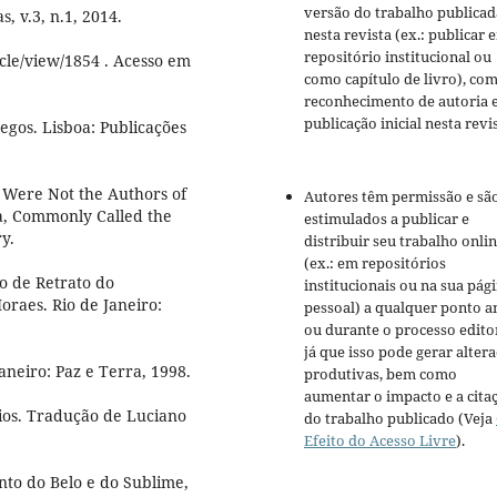
versão do trabalho publicad
, v.3, n.1, 2014.
nesta revista (ex.: publicar 
repositório institucional ou
icle/view/1854 . Acesso em
como capítulo de livro), co
reconhecimento de autoria 
publicação inicial nesta revis
egos. Lisboa: Publicações
 Were Not the Authors of
Autores têm permissão e sã
ca, Commonly Called the
estimulados a publicar e
y.
distribuir seu trabalho onli
(ex.: em repositórios
o de Retrato do
institucionais ou na sua pág
raes. Rio de Janeiro:
pessoal) a qualquer ponto a
ou durante o processo editor
já que isso pode gerar alter
neiro: Paz e Terra, 1998.
produtivas, bem como
aumentar o impacto e a cita
rios. Tradução de Luciano
do trabalho publicado (Veja
Efeito do Acesso Livre
).
to do Belo e do Sublime,