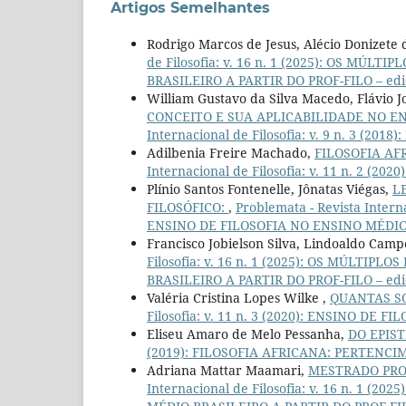
Artigos Semelhantes
Rodrigo Marcos de Jesus, Alécio Donizete 
de Filosofia: v. 16 n. 1 (2025): OS M
BRASILEIRO A PARTIR DO PROF-FILO – ediç
William Gustavo da Silva Macedo, Flávio J
CONCEITO E SUA APLICABILIDADE NO E
Internacional de Filosofia: v. 9 n. 3 (201
Adilbenia Freire Machado,
FILOSOFIA AF
Internacional de Filosofia: v. 11 n. 2 (
Plínio Santos Fontenelle, Jônatas Viégas,
L
FILOSÓFICO:
,
Problemata - Revista Inter
ENSINO DE FILOSOFIA NO ENSINO MÉDIO B
Francisco Jobielson Silva, Lindoaldo Camp
Filosofia: v. 16 n. 1 (2025): OS MÚLT
BRASILEIRO A PARTIR DO PROF-FILO – ediç
Valéria Cristina Lopes Wilke ,
QUANTAS S
Filosofia: v. 11 n. 3 (2020): ENSINO DE 
Eliseu Amaro de Melo Pessanha,
DO EPIS
(2019): FILOSOFIA AFRICANA: PERTENCIM
Adriana Mattar Maamari,
MESTRADO PRO
Internacional de Filosofia: v. 16 n. 1