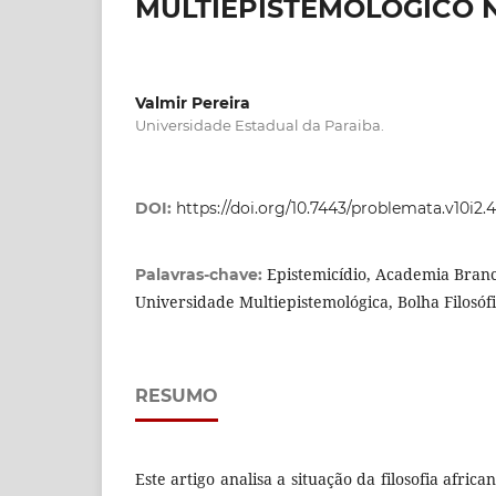
MULTIEPISTEMOLÓGICO 
Valmir Pereira
Universidade Estadual da Paraiba.
DOI:
https://doi.org/10.7443/problemata.v10i2.
Epistemicídio, Academia Branca
Palavras-chave:
Universidade Multiepistemológica, Bolha Filosóf
RESUMO
Este artigo analisa a situação da filosofia afri