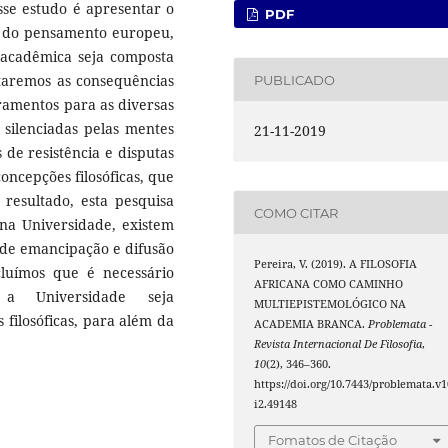
sse estudo é apresentar o
PDF
ão do pensamento europeu,
acadêmica seja composta
ntaremos as consequências
PUBLICADO
bramentos para as diversas
silenciadas pelas mentes
21-11-2019
 de resistência e disputas
concepções filosóficas, que
 resultado, esta pesquisa
COMO CITAR
 na Universidade, existem
s de emancipação e difusão
Pereira, V. (2019). A FILOSOFIA
cluímos que é necessário
AFRICANA COMO CAMINHO
a Universidade seja
MULTIEPISTEMOLÓGICO NA
 filosóficas, para além da
ACADEMIA BRANCA.
Problemata -
Revista Internacional De Filosofia
,
10
(2), 346–360.
https://doi.org/10.7443/problemata.v1
i2.49148
Fomatos de Citação