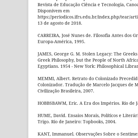
Revista de Educação Ciência e Tecnologia, Canoas
Disponívem em
https://periodicos.ifrs.edu.br/index.php/tear/art
13 de agosto de 2018.
CARREIRA, José Nunes de. Filosofia Antes dos Gr
Europa-América, 1995.
JAMES, George G. M. Stolen Legacy: The Greeks
Greek Philosophy, but the People of North Afri
Egyptians. 1954 - New York: Philosophical Librar
MEMMI, Albert. Retrato do Colonizado Precedid
Colonizador. Tradução de Marcelo Jacques de Mo
Civilização Brasileira, 2007.
HOBBSBAWM, Eric. A Era dos Impérios. Rio de Ja
HUME, David. Ensaios Morais, Políticos e Literá
Trigo. Rio de Janeiro: Topbooks, 2004.
KANT, Immanuel. Observações Sobre o Sentimen