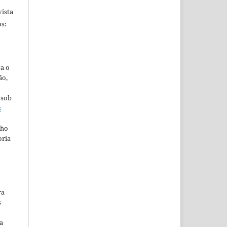
ista
s:
ta o
ão,
 sob
s
lho
oria
ra
s
a