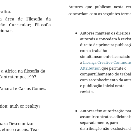
Autores que publicam nesta rev
raiba.
concordam com os seguintes termo
a área de Filosofia da
ão Curricular; Filosofia
ionais.
Autores mantém os direitos
autorais e concedem à revis
direito de primeira publicaç
com o trabalho
simultaneamente licenciado
a
Licença Creative Common
Attribution
que permite o
África na filosofia da
compartilhamento do traba
 Cantratempo, 1997.
com reconhecimento da aut
e publicação inicial nesta
 Amaral e Carlos Gomes.
revista.
tion: mith or reality?
Autores têm autorização pa
assumir contratos adicionai
separadamente, para
para Descolonizar
distribuição não-exclusiva d
étnico-raciais. Tear: