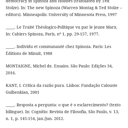
democracy in Spinoza and Hobbes (translated by Ted
Stolze). In: The new Spinoza (Warren Montag & Ted Stolze –
editors). Minneapolis: University of Minnesota Press, 1997
_____. Le Traité Théologico-Politique vu par le jeune Marx.
In: Cahiers Spinoza, Paris, nº 1, pp. 29-157, 1977.
_____. Individu et communauté chez Spinoza. Paris: Les
Éditions de Minuit, 1988
MONTAIGNE, Michel de. Ensaios. São Paulo: Edições 34,
2016.
KANT, I. Crítica da razão pura. Lisboa: Fundação Calouste
Gulbenkian, 2001
_____. Resposta a pergunta: o que é o esclarecimento? (texto
bilingue). In: Cognitio: Revista de Filosofia, São Paulo, v. 13,
n. 1, p. 145-154, jan./jun. 2012.