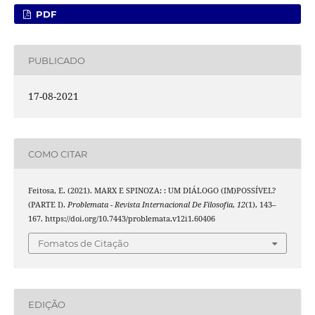
PDF
PUBLICADO
17-08-2021
COMO CITAR
Feitosa, E. (2021). MARX E SPINOZA: : UM DIÁLOGO (IM)POSSÍVEL?
(PARTE I).
Problemata - Revista Internacional De Filosofia
,
12
(1), 143–
167. https://doi.org/10.7443/problemata.v12i1.60406
Fomatos de Citação
EDIÇÃO