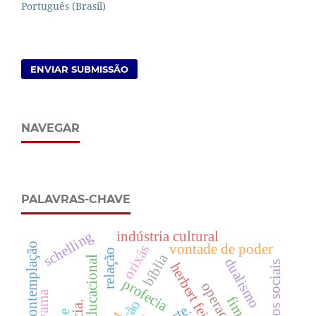
Português (Brasil)
ENVIAR SUBMISSÃO
NAVEGAR
PALAVRAS-CHAVE
indústria cultural
schelling
contemplação
vontade de poder
orixás
relação
bíblia
produto educacional
dualismo
direitos sociais
herbert feigl
profecia
arte.