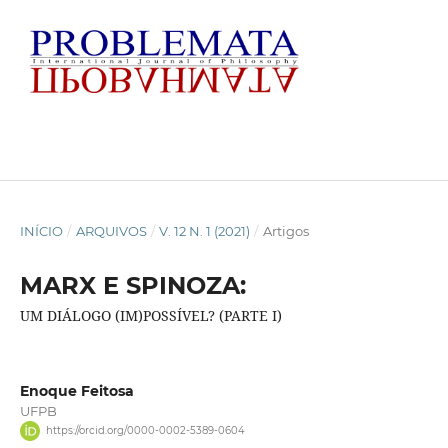
INÍCIO
/
ARQUIVOS
/
V. 12 N. 1 (2021)
/
Artigos
MARX E SPINOZA:
UM DIÁLOGO (IM)POSSÍVEL? (PARTE I)
Enoque Feitosa
UFPB
https://orcid.org/0000-0002-5389-0604