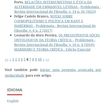
Porto,
RELAÇÕES INTERSUBJETIVAS E ÉTICA DA
ALTERIDADE EM EMMANUEL LÉVINAS
,
Problemata -
Revista Internacional de Filosofia: v. 14 n. 01 (2023)
Felipe Castelo Branco,
NOTAS SOBRE
COSMOPOLITISMO E POLÍTICA EM KANT E
HABERMAS
,
Problemata - Revista Internacional de
Filosofia: v. 8 n. 2 (2017)
Leonardo da Hora Pereira,
OS PRESSUPOSTOS SÓCIO-
ONTOLÓGICOS DA TEORIA CRÍTICA:
,
Problemata -
Revista Internacional de Filosofia: v. 10 n. 4 (2019):
MARXISMO E TEORIA CRÍTICA - Edição Especial
<<
<
1
2
3
4
5
6
7
8
9
10
>
>>
Você também pode
iniciar uma pesquisa avançada por
similaridade
para este artigo.
IDIOMA
English