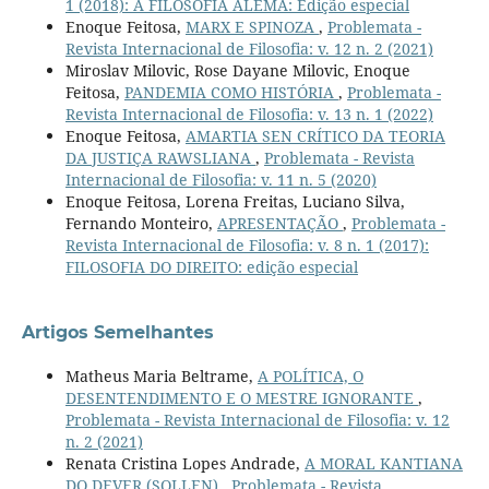
1 (2018): A FILOSOFIA ALEMÃ: Edição especial
Enoque Feitosa,
MARX E SPINOZA
,
Problemata -
Revista Internacional de Filosofia: v. 12 n. 2 (2021)
Miroslav Milovic, Rose Dayane Milovic, Enoque
Feitosa,
PANDEMIA COMO HISTÓRIA
,
Problemata -
Revista Internacional de Filosofia: v. 13 n. 1 (2022)
Enoque Feitosa,
AMARTIA SEN CRÍTICO DA TEORIA
DA JUSTIÇA RAWSLIANA
,
Problemata - Revista
Internacional de Filosofia: v. 11 n. 5 (2020)
Enoque Feitosa, Lorena Freitas, Luciano Silva,
Fernando Monteiro,
APRESENTAÇÃO
,
Problemata -
Revista Internacional de Filosofia: v. 8 n. 1 (2017):
FILOSOFIA DO DIREITO: edição especial
Artigos Semelhantes
Matheus Maria Beltrame,
A POLÍTICA, O
DESENTENDIMENTO E O MESTRE IGNORANTE
,
Problemata - Revista Internacional de Filosofia: v. 12
n. 2 (2021)
Renata Cristina Lopes Andrade,
A MORAL KANTIANA
DO DEVER (SOLLEN)
,
Problemata - Revista