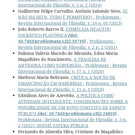
Internacional de Filosofia: v. 5 n. 2 (2014)
Guilherme Felipe Carvalho, Antônio Salomão Neto,
SE
NÃO HÁ DEUS, TUDO É PERMITIDO?
,
Problemata -
Revista Internacional de Filosofia: v. 14 n. 01 (2023)
João Roberto Barros II,
EPIMELEIA HEAUTOU
SOCRÁTICO-PLATÔNICA
[doi:
10.7443/problemata.v2i2.10719]
,
Problemata -
Revista Internacional de Filosofia: v. 2 n. 2 (2011)
Palloma Valéria Macedo de Miranda, Edna Maria
Magalhães do Nascimento,
A TRAGÉDIA DE
ANTÍGONA COMO SUBVERSÃO:
,
Problemata - Revista
Internacional de Filosofia: v. 17 n. 1 (2026)
Matheus Maria Beltrame,
CRÍTICA À NOÇÃO DE
EMANCIPAÇÃO EM HABERMAS
,
Problemata - Revista
Internacional de Filosofia: v. 11 n. 1 (2020)
Edmilson Alves de Azevêdo,
A POLÍTICA COMO
ATIVIDADE INTELIGENTE: CONSIDERAÇÕES SOBRE A
POSSIBILIDADE DE UM NOVO CONCEITO DE ESPAÇO
PÚBLICO
[doi: 10.7443/problemata.v3i2.14953]
,
Problemata - Revista Internacional de Filosofia: v. 3 n.
2 (2012): DOSSIÊ ESFERA PÚBLICA
Fernando de Almeida Silva, Cristiane de Magalhães