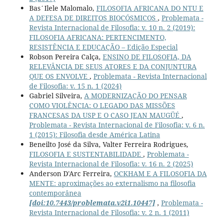
Bas´Ilele Malomalo,
FILOSOFIA AFRICANA DO NTU E
A DEFESA DE DIREITOS BIOCÓSMICOS
,
Problemata -
Revista Internacional de Filosofia: v. 10 n. 2 (2019):
FILOSOFIA AFRICANA: PERTENCIMENTO,
RESISTÊNCIA E EDUCAÇÃO – Edição Especial
Robson Pereira Calça,
ENSINO DE FILOSOFIA, DA
RELEVÂNCIA DE SEUS ATORES E DA CONJUNTURA
QUE OS ENVOLVE
,
Problemata - Revista Internacional
de Filosofia: v. 15 n. 1 (2024)
Gabriel Silveira,
A MODERNIZAÇÃO DO PENSAR
COMO VIOLÊNCIA: O LEGADO DAS MISSÕES
FRANCESAS DA USP E O CASO JEAN MAUGÜÉ
,
Problemata - Revista Internacional de Filosofia: v. 6 n.
1 (2015): Filosofia desde América Latina
Beneilto José da Silva, Valter Ferreira Rodrigues,
FILOSOFIA E SUSTENTABILIDADE
,
Problemata -
Revista Internacional de Filosofia: v. 16 n. 2 (2025)
Anderson D'Arc Ferreira,
OCKHAM E A FILOSOFIA DA
MENTE: aproximações ao externalismo na filosofia
contemporânea
[doi:10.7443/problemata.v2i1.10447]
,
Problemata -
Revista Internacional de Filosofia: v. 2 n. 1 (2011)