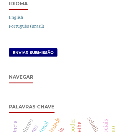
IDIOMA
English
Português (Brasil)
ENVIAR SUBMISSÃO
NAVEGAR
PALAVRAS-CHAVE
schelling
seriedade
dualismo
goethe