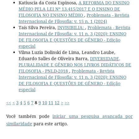
Katiuscia da Costa Espinosa,
A REFORMA DO ENSINO
MÉDIO PELA LEI Nº 13.415/2017 E O ENSINO DE
FILOSOFIA NO ENSINO MÉDIO
,
Problemata - Revista
Internacional de Filosofia: v. 15 n. 1 (2024)
Taís Silva Pereira,
INVISIBILIA:
,
Problemata - Revista
Internacional de Filosofia: v. 11 n. 3 (2020): ENSINO
DE FILOSOFIA E QUESTÕES DE GÊNERO - Edição
especial
Vilma Luzia Dolinski de Lima, Leandro Laube,
Eduardo Salles de Oliveira Barra,
DIVERSIDADE,
PLURALIDADE E GÊNERO NOS LIVROS DIDÁTICOS DE
FILOSOFIA - PNLD-2018
,
Problemata - Revista
Internacional de Filosofia: v. 11 n. 3 (2020): ENSINO
DE FILOSOFIA E QUESTÕES DE GÊNERO - Edição
especial
<<
<
3
4
5
6
7
8
9
10
11
12
>
>>
Você também pode
iniciar uma pesquisa avançada por
similaridade
para este artigo.