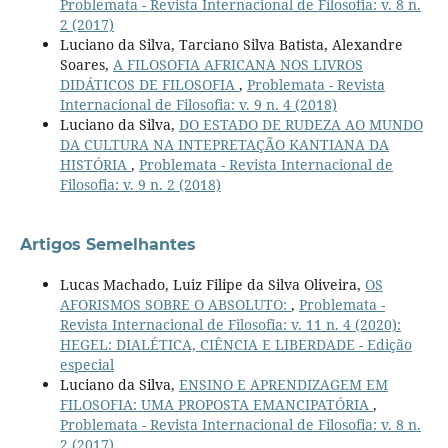
Problemata - Revista Internacional de Filosofia: v. 8 n.
2 (2017)
Luciano da Silva, Tarciano Silva Batista, Alexandre
Soares,
A FILOSOFIA AFRICANA NOS LIVROS
DIDÁTICOS DE FILOSOFIA
,
Problemata - Revista
Internacional de Filosofia: v. 9 n. 4 (2018)
Luciano da Silva,
DO ESTADO DE RUDEZA AO MUNDO
DA CULTURA NA INTEPRETAÇÃO KANTIANA DA
HISTÓRIA
,
Problemata - Revista Internacional de
Filosofia: v. 9 n. 2 (2018)
Artigos Semelhantes
Lucas Machado, Luiz Filipe da Silva Oliveira,
OS
AFORISMOS SOBRE O ABSOLUTO:
,
Problemata -
Revista Internacional de Filosofia: v. 11 n. 4 (2020):
HEGEL: DIALÉTICA, CIÊNCIA E LIBERDADE - Edição
especial
Luciano da Silva,
ENSINO E APRENDIZAGEM EM
FILOSOFIA: UMA PROPOSTA EMANCIPATÓRIA
,
Problemata - Revista Internacional de Filosofia: v. 8 n.
2 (2017)