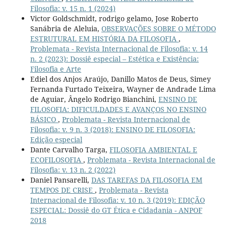
Filosofia: v. 15 n. 1 (2024)
Victor Goldschmidt, rodrigo gelamo, Jose Roberto
Sanábria de Aleluia,
OBSERVAÇÕES SOBRE O MÉTODO
ESTRUTURAL EM HISTÓRIA DA FILOSOFIA
,
Problemata - Revista Internacional de Filosofia: v. 14
n. 2 (2023): Dossiê especial – Estética e Existência:
Filosofia e Arte
Ediel dos Anjos Araújo, Danillo Matos de Deus, Simey
Fernanda Furtado Teixeira, Wayner de Andrade Lima
de Aguiar, Ângelo Rodrigo Bianchini,
ENSINO DE
FILOSOFIA: DIFICULDADES E AVANÇOS NO ENSINO
BÁSICO
,
Problemata - Revista Internacional de
Filosofia: v. 9 n. 3 (2018): ENSINO DE FILOSOFIA:
Edição especial
Dante Carvalho Targa,
FILOSOFIA AMBIENTAL E
ECOFILOSOFIA
,
Problemata - Revista Internacional de
Filosofia: v. 13 n. 2 (2022)
Daniel Pansarelli,
DAS TAREFAS DA FILOSOFIA EM
TEMPOS DE CRISE
,
Problemata - Revista
Internacional de Filosofia: v. 10 n. 3 (2019): EDIÇÃO
ESPECIAL: Dossiê do GT Ética e Cidadania - ANPOF
2018