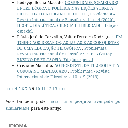
Rodrygo Rocha Macedo,
COMUNIDADE (GEMEINDE)
ENTRE LÓGICA E POLÍTICA NAS LIÇÕES SOBRE A
FILOSOFIA DA RELIGIÃO DE HEGEL
,
Problemata -
Revista Internacional de Filosofia: v. 11 n. 4 (2020):
HEGEL: DIALÉTICA, CIÊNCIA E LIBERDADE - Edição
especial
Flávio José de Carvalho, Valter Ferreira Rodrigues,
EM
TORNO AOS DESAFIOS, AS LUTAS E AS CONQUISTAS
DE UMA EDUCAÇÃO FILOSÓFICA
,
Problemata -
Revista Internacional de Filosofia: v. 9 n. 3 (2018):
ENSINO DE FILOSOFIA: Edição especial
Cristiane Marinho,
AO NORDESTE DA FILOSOFIA E A
CORUJA NO MANDACARU
,
Problemata - Revista
Internacional de Filosofia: v. 10 n. 5 (2019)
<<
<
4
5
6
7
8
9
10
11
12
13
>
>>
Você também pode
iniciar uma pesquisa avançada por
similaridade
para este artigo.
IDIOMA