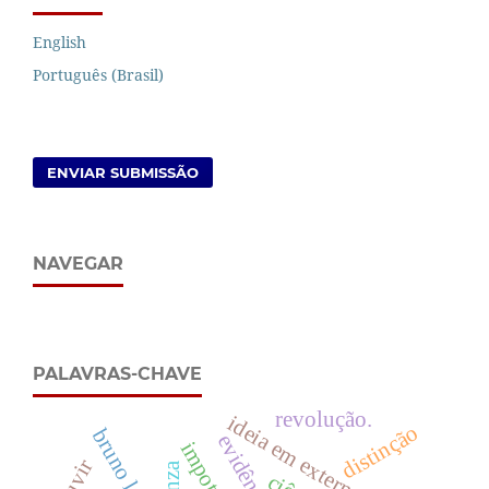
English
Português (Brasil)
ENVIAR SUBMISSÃO
NAVEGAR
PALAVRAS-CHAVE
revolução.
ideia em externalidade
distinção
bruno latour
evidência
ouvir