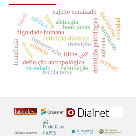
sujeito enraizado
fetichismo.
reuni
transe
mística
definição psicológica
sociedad
aleturgia
hans jonas
narcisismo
dignidade humana.
concentração.
definição dialética
agência
imanência
dizível
transição
silêncio
uno
filme
eckhart
definição antropológica
seriedade
habituação.
escola nova