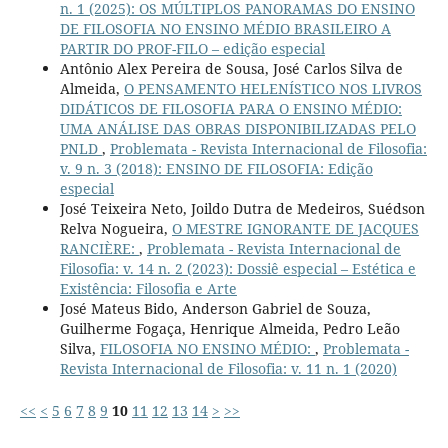
n. 1 (2025): OS MÚLTIPLOS PANORAMAS DO ENSINO
DE FILOSOFIA NO ENSINO MÉDIO BRASILEIRO A
PARTIR DO PROF-FILO – edição especial
Antônio Alex Pereira de Sousa, José Carlos Silva de
Almeida,
O PENSAMENTO HELENÍSTICO NOS LIVROS
DIDÁTICOS DE FILOSOFIA PARA O ENSINO MÉDIO:
UMA ANÁLISE DAS OBRAS DISPONIBILIZADAS PELO
PNLD
,
Problemata - Revista Internacional de Filosofia:
v. 9 n. 3 (2018): ENSINO DE FILOSOFIA: Edição
especial
José Teixeira Neto, Joildo Dutra de Medeiros, Suédson
Relva Nogueira,
O MESTRE IGNORANTE DE JACQUES
RANCIÈRE:
,
Problemata - Revista Internacional de
Filosofia: v. 14 n. 2 (2023): Dossiê especial – Estética e
Existência: Filosofia e Arte
José Mateus Bido, Anderson Gabriel de Souza,
Guilherme Fogaça, Henrique Almeida, Pedro Leão
Silva,
FILOSOFIA NO ENSINO MÉDIO:
,
Problemata -
Revista Internacional de Filosofia: v. 11 n. 1 (2020)
<<
<
5
6
7
8
9
10
11
12
13
14
>
>>