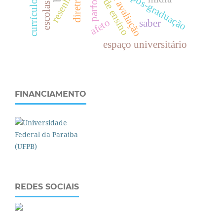
prática de ensino
resenha
pós-graduação
parfor
afeto
saber
espaço universitário
FINANCIAMENTO
REDES SOCIAIS