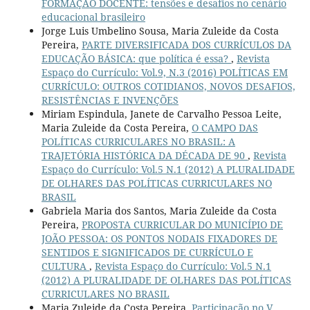
FORMAÇÃO DOCENTE: tensões e desafios no cenário
educacional brasileiro
Jorge Luis Umbelino Sousa, Maria Zuleide da Costa
Pereira,
PARTE DIVERSIFICADA DOS CURRÍCULOS DA
EDUCAÇÃO BÁSICA: que política é essa?
,
Revista
Espaço do Currículo: Vol.9, N.3 (2016) POLÍTICAS EM
CURRÍCULO: OUTROS COTIDIANOS, NOVOS DESAFIOS,
RESISTÊNCIAS E INVENÇÕES
Miriam Espindula, Janete de Carvalho Pessoa Leite,
Maria Zuleide da Costa Pereira,
O CAMPO DAS
POLÍTICAS CURRICULARES NO BRASIL: A
TRAJETÓRIA HISTÓRICA DA DÉCADA DE 90
,
Revista
Espaço do Currículo: Vol.5 N.1 (2012) A PLURALIDADE
DE OLHARES DAS POLÍTICAS CURRICULARES NO
BRASIL
Gabriela Maria dos Santos, Maria Zuleide da Costa
Pereira,
PROPOSTA CURRICULAR DO MUNICÍPIO DE
JOÃO PESSOA: OS PONTOS NODAIS FIXADORES DE
SENTIDOS E SIGNIFICADOS DE CURRÍCULO E
CULTURA
,
Revista Espaço do Currículo: Vol.5 N.1
(2012) A PLURALIDADE DE OLHARES DAS POLÍTICAS
CURRICULARES NO BRASIL
Maria Zuleide da Costa Pereira,
Participação no V