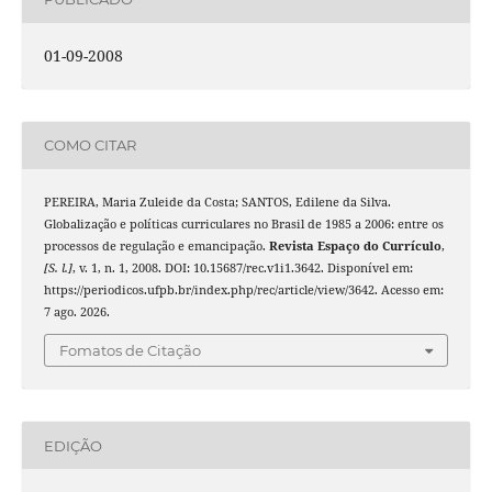
01-09-2008
COMO CITAR
PEREIRA, Maria Zuleide da Costa; SANTOS, Edilene da Silva.
Globalização e políticas curriculares no Brasil de 1985 a 2006: entre os
processos de regulação e emancipação.
Revista Espaço do Currículo
,
[S. l.]
, v. 1, n. 1, 2008. DOI: 10.15687/rec.v1i1.3642. Disponível em:
https://periodicos.ufpb.br/index.php/rec/article/view/3642. Acesso em:
7 ago. 2026.
Fomatos de Citação
EDIÇÃO