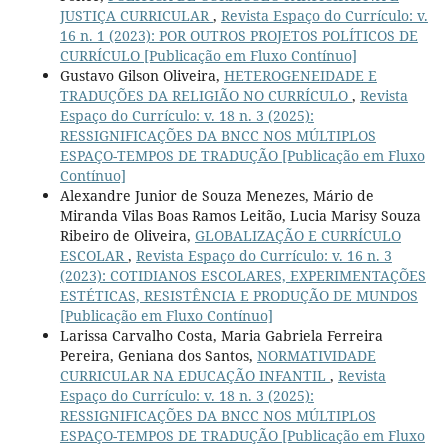
JUSTIÇA CURRICULAR
,
Revista Espaço do Currículo: v.
16 n. 1 (2023): POR OUTROS PROJETOS POLÍTICOS DE
CURRÍCULO [Publicação em Fluxo Contínuo]
Gustavo Gilson Oliveira,
HETEROGENEIDADE E
TRADUÇÕES DA RELIGIÃO NO CURRÍCULO
,
Revista
Espaço do Currículo: v. 18 n. 3 (2025):
RESSIGNIFICAÇÕES DA BNCC NOS MÚLTIPLOS
ESPAÇO-TEMPOS DE TRADUÇÃO [Publicação em Fluxo
Contínuo]
Alexandre Junior de Souza Menezes, Mário de
Miranda Vilas Boas Ramos Leitão, Lucia Marisy Souza
Ribeiro de Oliveira,
GLOBALIZAÇÃO E CURRÍCULO
ESCOLAR
,
Revista Espaço do Currículo: v. 16 n. 3
(2023): COTIDIANOS ESCOLARES, EXPERIMENTAÇÕES
ESTÉTICAS, RESISTÊNCIA E PRODUÇÃO DE MUNDOS
[Publicação em Fluxo Contínuo]
Larissa Carvalho Costa, Maria Gabriela Ferreira
Pereira, Geniana dos Santos,
NORMATIVIDADE
CURRICULAR NA EDUCAÇÃO INFANTIL
,
Revista
Espaço do Currículo: v. 18 n. 3 (2025):
RESSIGNIFICAÇÕES DA BNCC NOS MÚLTIPLOS
ESPAÇO-TEMPOS DE TRADUÇÃO [Publicação em Fluxo