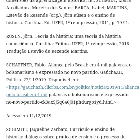
dimensões da aprendizagem histórica. In.: SCHMIDT, Maria
Auxiliadora Moreira dos Santos; BARCA, Isabel; MARTINS,
Estevão de Rezende (org.). Jörn Rüsen e o ensino de
história. Curitiba: Ed. UFPR, 1ª reimpressão, 2011, p. 79-91.
RÜSEN, Jörn. Teoria da história: uma teoria da história
como ciência. Curitiba: Editora UFPR, 1ª reimpressão, 2016.
Tradução Estevão de Rezende Martins.
SCHAFFNER, Fábio. Aliança pelo Brasil: em 4 mil palavras, o
bolsonarismo é expressado no novo partido. GaúchaZH,
Política. 22/11/2019. Disponível em:
<
https://gauchazh.clicrbs.com.br/politica/noticia/2019/11/alianca
pelo-brasil-em-4-mil
palavras-o-bolsonarismo-e-expressado-
no-novo-partido-ck3ax5j5q046j01phdurgo1yd.html.>.
Acesso em 11/12/2019.
SCHIMITT, Jaqueline Zarbato. Currículo e ensino de
história: diálogos sobre prática de ensino e o processo de