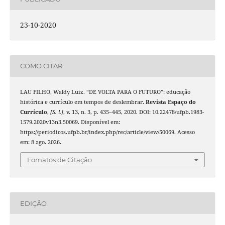
23-10-2020
COMO CITAR
LAU FILHO, Waldy Luiz. “DE VOLTA PARA O FUTURO”: educação
histórica e currículo em tempos de deslembrar.
Revista Espaço do
Currículo
,
[S. l.]
, v. 13, n. 3, p. 435–445, 2020. DOI: 10.22478/ufpb.1983-
1579.2020v13n3.50069. Disponível em:
https://periodicos.ufpb.br/index.php/rec/article/view/50069. Acesso
em: 8 ago. 2026.
Fomatos de Citação
EDIÇÃO