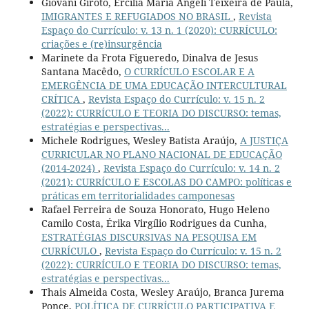
Giovani Giroto, Ercília Maria Angeli Teixeira de Paula,
IMIGRANTES E REFUGIADOS NO BRASIL
,
Revista
Espaço do Currículo: v. 13 n. 1 (2020): CURRÍCULO:
criações e (re)insurgência
Marinete da Frota Figueredo, Dinalva de Jesus
Santana Macêdo,
O CURRÍCULO ESCOLAR E A
EMERGÊNCIA DE UMA EDUCAÇÃO INTERCULTURAL
CRÍTICA
,
Revista Espaço do Currículo: v. 15 n. 2
(2022): CURRÍCULO E TEORIA DO DISCURSO: temas,
estratégias e perspectivas...
Michele Rodrigues, Wesley Batista Araújo,
A JUSTIÇA
CURRICULAR NO PLANO NACIONAL DE EDUCAÇÃO
(2014-2024)
,
Revista Espaço do Currículo: v. 14 n. 2
(2021): CURRÍCULO E ESCOLAS DO CAMPO: políticas e
práticas em territorialidades camponesas
Rafael Ferreira de Souza Honorato, Hugo Heleno
Camilo Costa, Érika Virgílio Rodrigues da Cunha,
ESTRATÉGIAS DISCURSIVAS NA PESQUISA EM
CURRÍCULO
,
Revista Espaço do Currículo: v. 15 n. 2
(2022): CURRÍCULO E TEORIA DO DISCURSO: temas,
estratégias e perspectivas...
Thais Almeida Costa, Wesley Araújo, Branca Jurema
Ponce,
POLÍTICA DE CURRÍCULO PARTICIPATIVA E