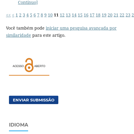
Contínuo]
<<
<
1
2
3
4
5
6
7
8
9
10
11
12
13
14
15
16
17
18
19
20
21
22
23
2
Você também pode
iniciar uma pesquisa avançada por
similaridade
para este artigo.
ENVIAR SUBMISSÃO
IDIOMA