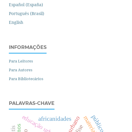
Español (España)
Português (Brasil)
English
INFORMAÇÕES
Para Leitores
Para Autores
Para Bibliotecários
PALAVRAS-CHAVE
e
d
u
c
a
ç
ã
o
r
b
a
n
a
africanidades