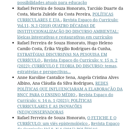
possibilidades atuais para educação
Rafael Ferreira de Souza Honorato, Tarcísio Duarte da
Costa, Maria Zuleide da Costa Pereira,
POLÍTICAS
CURRICULARES E EJA
,
Revista Espaço do Currículo:
Vol.11, N.3 (2018) QUATRO DÉCADAS DE
INSTITUCIONALIZAÇÃO DO DISCURSO AMBIENTAL:
lógicas integrativas e restaurativas em currículos
Rafael Ferreira de Souza Honorato, Hugo Heleno
Camilo Costa, Érika Virgílio Rodrigues da Cunha,
ESTRATÉGIAS DISCURSIVAS NA PESQUISA EM
CURRÍCULO
,
Revista Espaço do Currículo: v. 15 n. 2
(2022): CURRÍCULO E TEORIA DO DISCURSO: temas,
estratégias e perspectivas...
Anne Karoline Cantalice Sena, Angela Cristina Alves
Albino, Ana Cláudia da Silva Rodrigues,
REDES
POLÍTICAS QUE INFLUENCIARAM A ELABORAÇÃO DA
BNCC PARA O ENSINO MÉDIO
,
Revista Espaço do
Currículo: v. 14 n. 1 (2021): POLÍTICAS
CURRICULARES E AS INOVAÇÕES
(NEO)CONSERVADORAS
Rafael Ferreira de Souza Honorato,
O FETICHE E O
CURRÍCULO: um viés epistemológico
,
Revista Espaço