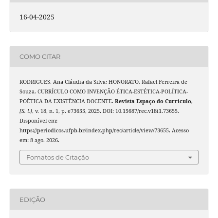
16-04-2025
COMO CITAR
RODRIGUES, Ana Cláudia da Silva; HONORATO, Rafael Ferreira de
Souza. CURRÍCULO COMO INVENÇÃO ÉTICA-ESTÉTICA-POLÍTICA-
POÉTICA DA EXISTÊNCIA DOCENTE.
Revista Espaço do Currículo
,
[S. l.]
, v. 18, n. 1, p. e73655, 2025. DOI: 10.15687/rec.v18i1.73655.
Disponível em:
https://periodicos.ufpb.br/index.php/rec/article/view/73655. Acesso
em: 8 ago. 2026.
Fomatos de Citação
EDIÇÃO