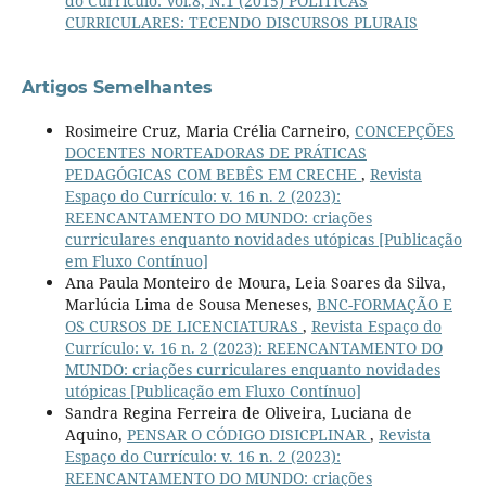
do Currículo: Vol.8, N.1 (2015) POLÍTICAS
CURRICULARES: TECENDO DISCURSOS PLURAIS
Artigos Semelhantes
Rosimeire Cruz, Maria Crélia Carneiro,
CONCEPÇÕES
DOCENTES NORTEADORAS DE PRÁTICAS
PEDAGÓGICAS COM BEBÊS EM CRECHE
,
Revista
Espaço do Currículo: v. 16 n. 2 (2023):
REENCANTAMENTO DO MUNDO: criações
curriculares enquanto novidades utópicas [Publicação
em Fluxo Contínuo]
Ana Paula Monteiro de Moura, Leia Soares da Silva,
Marlúcia Lima de Sousa Meneses,
BNC-FORMAÇÃO E
OS CURSOS DE LICENCIATURAS
,
Revista Espaço do
Currículo: v. 16 n. 2 (2023): REENCANTAMENTO DO
MUNDO: criações curriculares enquanto novidades
utópicas [Publicação em Fluxo Contínuo]
Sandra Regina Ferreira de Oliveira, Luciana de
Aquino,
PENSAR O CÓDIGO DISICPLINAR
,
Revista
Espaço do Currículo: v. 16 n. 2 (2023):
REENCANTAMENTO DO MUNDO: criações