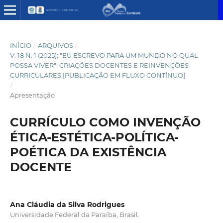
INÍCIO
/
ARQUIVOS
/
V. 18 N. 1 (2025): "EU ESCREVO PARA UM MUNDO NO QUAL
POSSA VIVER": CRIAÇÕES DOCENTES E REINVENÇÕES
CURRICULARES [PUBLICAÇÃO EM FLUXO CONTÍNUO]
/
Apresentação
CURRÍCULO COMO INVENÇÃO
ÉTICA-ESTÉTICA-POLÍTICA-
POÉTICA DA EXISTÊNCIA
DOCENTE
Ana Cláudia da Silva Rodrigues
Universidade Federal da Paraíba, Brasil.