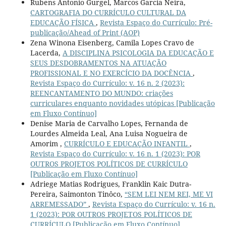
Rubens Antonio Gurgel, Marcos Garcia Neira,
CARTOGRAFIA DO CURRÍCULO CULTURAL DA
EDUCAÇÃO FÍSICA
,
Revista Espaço do Currículo: Pré-
publicação/Ahead of Print (AOP)
Zena Winona Eisenberg, Camila Lopes Cravo de
Lacerda,
A DISCIPLINA PSICOLOGIA DA EDUCAÇÃO E
SEUS DESDOBRAMENTOS NA ATUAÇÃO
PROFISSIONAL E NO EXERCÍCIO DA DOCÊNCIA
,
Revista Espaço do Currículo: v. 16 n. 2 (2023):
REENCANTAMENTO DO MUNDO: criações
curriculares enquanto novidades utópicas [Publicação
em Fluxo Contínuo]
Denise Maria de Carvalho Lopes, Fernanda de
Lourdes Almeida Leal, Ana Luisa Nogueira de
Amorim ,
CURRÍCULO E EDUCAÇÃO INFANTIL
,
Revista Espaço do Currículo: v. 16 n. 1 (2023): POR
OUTROS PROJETOS POLÍTICOS DE CURRÍCULO
[Publicação em Fluxo Contínuo]
Adriege Matias Rodrigues, Franklin Kaic Dutra-
Pereira, Saimonton Tinôco,
“SEM LEI NEM REI, ME VI
ARREMESSADO”
,
Revista Espaço do Currículo: v. 16 n.
1 (2023): POR OUTROS PROJETOS POLÍTICOS DE
CURRÍCULO [Publicação em Fluxo Contínuo]