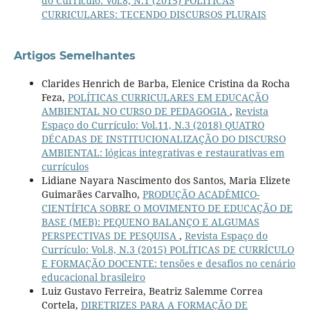
do Currículo: Vol.8, N.1 (2015) POLÍTICAS
CURRICULARES: TECENDO DISCURSOS PLURAIS
Artigos Semelhantes
Clarides Henrich de Barba, Elenice Cristina da Rocha
Feza,
POLÍTICAS CURRICULARES EM EDUCAÇÃO
AMBIENTAL NO CURSO DE PEDAGOGIA
,
Revista
Espaço do Currículo: Vol.11, N.3 (2018) QUATRO
DÉCADAS DE INSTITUCIONALIZAÇÃO DO DISCURSO
AMBIENTAL: lógicas integrativas e restaurativas em
currículos
Lidiane Nayara Nascimento dos Santos, Maria Elizete
Guimarães Carvalho,
PRODUÇÃO ACADÊMICO-
CIENTÍFICA SOBRE O MOVIMENTO DE EDUCAÇÃO DE
BASE (MEB): PEQUENO BALANÇO E ALGUMAS
PERSPECTIVAS DE PESQUISA
,
Revista Espaço do
Currículo: Vol.8, N.3 (2015) POLÍTICAS DE CURRÍCULO
E FORMAÇÃO DOCENTE: tensões e desafios no cenário
educacional brasileiro
Luiz Gustavo Ferreira, Beatriz Salemme Correa
Cortela,
DIRETRIZES PARA A FORMAÇÃO DE