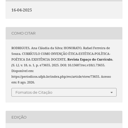
16-04-2025
COMO CITAR
RODRIGUES, Ana Cláudia da Silva; HONORATO, Rafael Ferreira de
Souza. CURRÍCULO COMO INVENÇÃO ÉTICA-ESTÉTICA-POLÍTICA-
POÉTICA DA EXISTÊNCIA DOCENTE.
Revista Espaço do Currículo
,
[S. l.]
, v. 18, n. 1, p. e73655, 2025. DOI: 10.15687/rec.v18i1.73655.
Disponível em:
https://periodicos.ufpb.br/index.php/rec/article/view/73655. Acesso
em: 8 ago. 2026.
Fomatos de Citação
EDIÇÃO