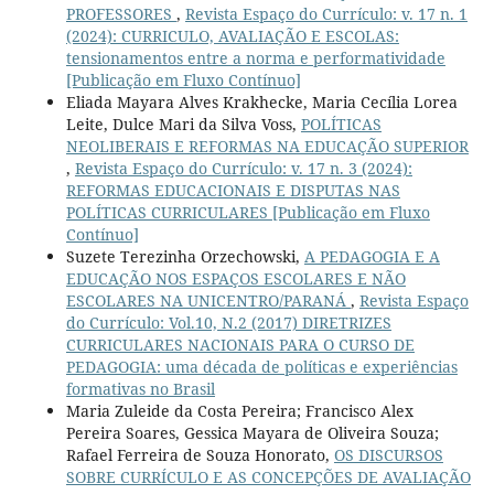
PROFESSORES
,
Revista Espaço do Currículo: v. 17 n. 1
(2024): CURRICULO, AVALIAÇÃO E ESCOLAS:
tensionamentos entre a norma e performatividade
[Publicação em Fluxo Contínuo]
Eliada Mayara Alves Krakhecke, Maria Cecília Lorea
Leite, Dulce Mari da Silva Voss,
POLÍTICAS
NEOLIBERAIS E REFORMAS NA EDUCAÇÃO SUPERIOR
,
Revista Espaço do Currículo: v. 17 n. 3 (2024):
REFORMAS EDUCACIONAIS E DISPUTAS NAS
POLÍTICAS CURRICULARES [Publicação em Fluxo
Contínuo]
Suzete Terezinha Orzechowski,
A PEDAGOGIA E A
EDUCAÇÃO NOS ESPAÇOS ESCOLARES E NÃO
ESCOLARES NA UNICENTRO/PARANÁ
,
Revista Espaço
do Currículo: Vol.10, N.2 (2017) DIRETRIZES
CURRICULARES NACIONAIS PARA O CURSO DE
PEDAGOGIA: uma década de políticas e experiências
formativas no Brasil
Maria Zuleide da Costa Pereira; Francisco Alex
Pereira Soares, Gessica Mayara de Oliveira Souza;
Rafael Ferreira de Souza Honorato,
OS DISCURSOS
SOBRE CURRÍCULO E AS CONCEPÇÕES DE AVALIAÇÃO