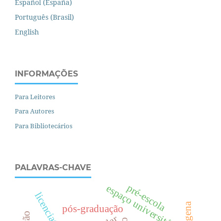
Español (España)
Português (Brasil)
English
INFORMAÇÕES
Para Leitores
Para Autores
Para Bibliotecários
PALAVRAS-CHAVE
pré-escola
espaço universitário
licenciaturas
pós-graduação