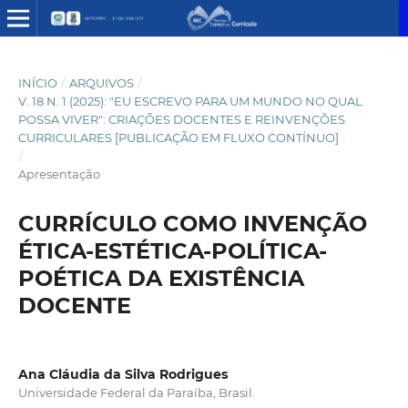
INÍCIO
/
ARQUIVOS
/
V. 18 N. 1 (2025): "EU ESCREVO PARA UM MUNDO NO QUAL
POSSA VIVER": CRIAÇÕES DOCENTES E REINVENÇÕES
CURRICULARES [PUBLICAÇÃO EM FLUXO CONTÍNUO]
/
Apresentação
CURRÍCULO COMO INVENÇÃO
ÉTICA-ESTÉTICA-POLÍTICA-
POÉTICA DA EXISTÊNCIA
DOCENTE
Ana Cláudia da Silva Rodrigues
Universidade Federal da Paraíba, Brasil.