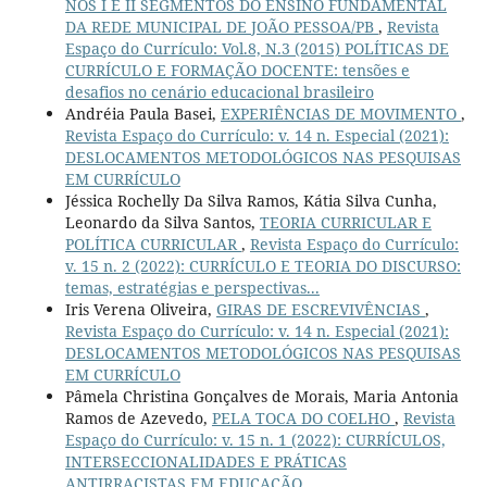
NOS I E II SEGMENTOS DO ENSINO FUNDAMENTAL
DA REDE MUNICIPAL DE JOÃO PESSOA/PB
,
Revista
Espaço do Currículo: Vol.8, N.3 (2015) POLÍTICAS DE
CURRÍCULO E FORMAÇÃO DOCENTE: tensões e
desafios no cenário educacional brasileiro
Andréia Paula Basei,
EXPERIÊNCIAS DE MOVIMENTO
,
Revista Espaço do Currículo: v. 14 n. Especial (2021):
DESLOCAMENTOS METODOLÓGICOS NAS PESQUISAS
EM CURRÍCULO
Jéssica Rochelly Da Silva Ramos, Kátia Silva Cunha,
Leonardo da Silva Santos,
TEORIA CURRICULAR E
POLÍTICA CURRICULAR
,
Revista Espaço do Currículo:
v. 15 n. 2 (2022): CURRÍCULO E TEORIA DO DISCURSO:
temas, estratégias e perspectivas...
Iris Verena Oliveira,
GIRAS DE ESCREVIVÊNCIAS
,
Revista Espaço do Currículo: v. 14 n. Especial (2021):
DESLOCAMENTOS METODOLÓGICOS NAS PESQUISAS
EM CURRÍCULO
Pâmela Christina Gonçalves de Morais, Maria Antonia
Ramos de Azevedo,
PELA TOCA DO COELHO
,
Revista
Espaço do Currículo: v. 15 n. 1 (2022): CURRÍCULOS,
INTERSECCIONALIDADES E PRÁTICAS
ANTIRRACISTAS EM EDUCAÇÃO