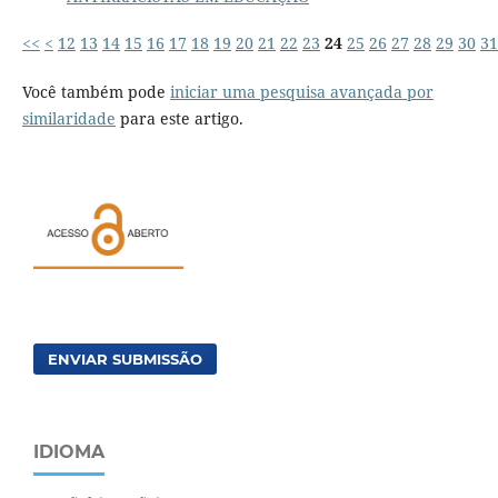
<<
<
12
13
14
15
16
17
18
19
20
21
22
23
24
25
26
27
28
29
30
31
Você também pode
iniciar uma pesquisa avançada por
similaridade
para este artigo.
ENVIAR SUBMISSÃO
IDIOMA