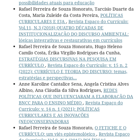
possibilidades atuais para educação
Rafael Ferreira de Souza Honorato, Tarcísio Duarte da
Costa, Maria Zuleide da Costa Pereira,
POLÍTICAS
CURRICULARES E EJA
,
Revista Espaço do Currículo:
Vol.11, N.3 (2018) QUATRO DÉCADAS DE
INSTITUCIONALIZAÇÃO DO DISCURSO AMBIENTAL:
lógicas integrativas e restaurativas em currículos
Rafael Ferreira de Souza Honorato, Hugo Heleno
Camilo Costa, Érika Virgílio Rodrigues da Cunha,
ESTRATÉGIAS DISCURSIVAS NA PESQUISA EM
CURRÍCULO
,
Revista Espaço do Currículo: v. 15 n. 2
(2022): CURRÍCULO E TEORIA DO DISCURSO: temas,
estratégias e perspectivas...
Anne Karoline Cantalice Sena, Angela Cristina Alves
Albino, Ana Cláudia da Silva Rodrigues,
REDES
POLÍTICAS QUE INFLUENCIARAM A ELABORAÇÃO DA
BNCC PARA O ENSINO MÉDIO
,
Revista Espaço do
Currículo: v. 14 n. 1 (2021): POLÍTICAS
CURRICULARES E AS INOVAÇÕES
(NEO)CONSERVADORAS
Rafael Ferreira de Souza Honorato,
O FETICHE E O
CURRÍCULO: um viés epistemológico
,
Revista Espaço