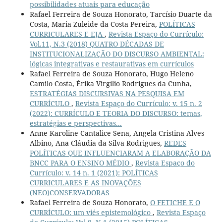
possibilidades atuais para educação
Rafael Ferreira de Souza Honorato, Tarcísio Duarte da
Costa, Maria Zuleide da Costa Pereira,
POLÍTICAS
CURRICULARES E EJA
,
Revista Espaço do Currículo:
Vol.11, N.3 (2018) QUATRO DÉCADAS DE
INSTITUCIONALIZAÇÃO DO DISCURSO AMBIENTAL:
lógicas integrativas e restaurativas em currículos
Rafael Ferreira de Souza Honorato, Hugo Heleno
Camilo Costa, Érika Virgílio Rodrigues da Cunha,
ESTRATÉGIAS DISCURSIVAS NA PESQUISA EM
CURRÍCULO
,
Revista Espaço do Currículo: v. 15 n. 2
(2022): CURRÍCULO E TEORIA DO DISCURSO: temas,
estratégias e perspectivas...
Anne Karoline Cantalice Sena, Angela Cristina Alves
Albino, Ana Cláudia da Silva Rodrigues,
REDES
POLÍTICAS QUE INFLUENCIARAM A ELABORAÇÃO DA
BNCC PARA O ENSINO MÉDIO
,
Revista Espaço do
Currículo: v. 14 n. 1 (2021): POLÍTICAS
CURRICULARES E AS INOVAÇÕES
(NEO)CONSERVADORAS
Rafael Ferreira de Souza Honorato,
O FETICHE E O
CURRÍCULO: um viés epistemológico
,
Revista Espaço