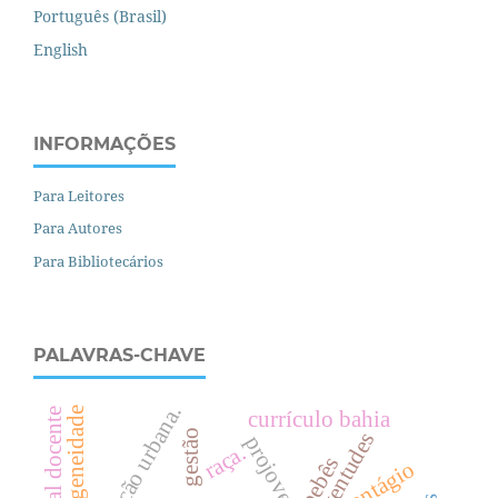
Português (Brasil)
English
INFORMAÇÕES
Para Leitores
Para Autores
Para Bibliotecários
PALAVRAS-CHAVE
.
heterogeneidade
currículo bahia
gestão
juventudes
raça.
bebês
contágio