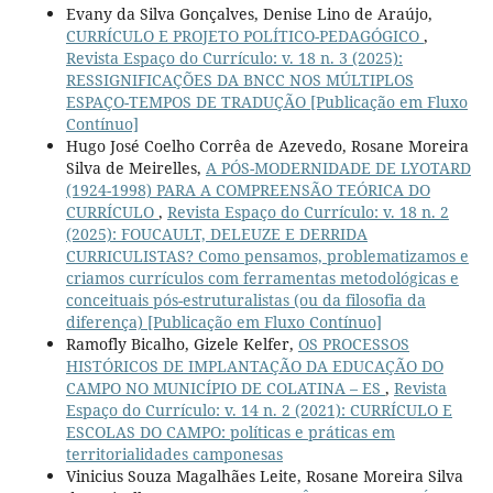
Evany da Silva Gonçalves, Denise Lino de Araújo,
CURRÍCULO E PROJETO POLÍTICO-PEDAGÓGICO
,
Revista Espaço do Currículo: v. 18 n. 3 (2025):
RESSIGNIFICAÇÕES DA BNCC NOS MÚLTIPLOS
ESPAÇO-TEMPOS DE TRADUÇÃO [Publicação em Fluxo
Contínuo]
Hugo José Coelho Corrêa de Azevedo, Rosane Moreira
Silva de Meirelles,
A PÓS-MODERNIDADE DE LYOTARD
(1924-1998) PARA A COMPREENSÃO TEÓRICA DO
CURRÍCULO
,
Revista Espaço do Currículo: v. 18 n. 2
(2025): FOUCAULT, DELEUZE E DERRIDA
CURRICULISTAS? Como pensamos, problematizamos e
criamos currículos com ferramentas metodológicas e
conceituais pós-estruturalistas (ou da filosofia da
diferença) [Publicação em Fluxo Contínuo]
Ramofly Bicalho, Gizele Kelfer,
OS PROCESSOS
HISTÓRICOS DE IMPLANTAÇÃO DA EDUCAÇÃO DO
CAMPO NO MUNICÍPIO DE COLATINA – ES
,
Revista
Espaço do Currículo: v. 14 n. 2 (2021): CURRÍCULO E
ESCOLAS DO CAMPO: políticas e práticas em
territorialidades camponesas
Vinicius Souza Magalhães Leite, Rosane Moreira Silva