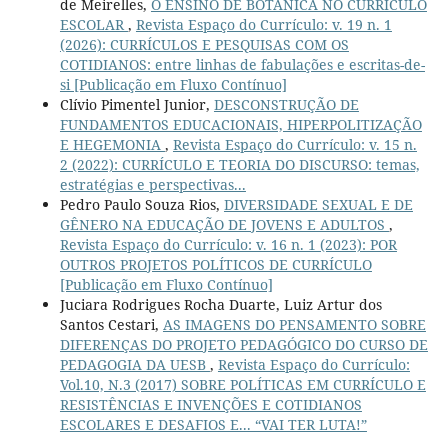
de Meirelles,
O ENSINO DE BOTÂNICA NO CURRÍCULO
ESCOLAR
,
Revista Espaço do Currículo: v. 19 n. 1
(2026): CURRÍCULOS E PESQUISAS COM OS
COTIDIANOS: entre linhas de fabulações e escritas-de-
si [Publicação em Fluxo Contínuo]
Clívio Pimentel Junior,
DESCONSTRUÇÃO DE
FUNDAMENTOS EDUCACIONAIS, HIPERPOLITIZAÇÃO
E HEGEMONIA
,
Revista Espaço do Currículo: v. 15 n.
2 (2022): CURRÍCULO E TEORIA DO DISCURSO: temas,
estratégias e perspectivas...
Pedro Paulo Souza Rios,
DIVERSIDADE SEXUAL E DE
GÊNERO NA EDUCAÇÃO DE JOVENS E ADULTOS
,
Revista Espaço do Currículo: v. 16 n. 1 (2023): POR
OUTROS PROJETOS POLÍTICOS DE CURRÍCULO
[Publicação em Fluxo Contínuo]
Juciara Rodrigues Rocha Duarte, Luiz Artur dos
Santos Cestari,
AS IMAGENS DO PENSAMENTO SOBRE
DIFERENÇAS DO PROJETO PEDAGÓGICO DO CURSO DE
PEDAGOGIA DA UESB
,
Revista Espaço do Currículo:
Vol.10, N.3 (2017) SOBRE POLÍTICAS EM CURRÍCULO E
RESISTÊNCIAS E INVENÇÕES E COTIDIANOS
ESCOLARES E DESAFIOS E... “VAI TER LUTA!”