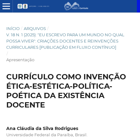
INÍCIO
/
ARQUIVOS
/
V. 18 N. 1 (2025): "EU ESCREVO PARA UM MUNDO NO QUAL
POSSA VIVER": CRIAÇÕES DOCENTES E REINVENÇÕES
CURRICULARES [PUBLICAÇÃO EM FLUXO CONTÍNUO]
/
Apresentação
CURRÍCULO COMO INVENÇÃO
ÉTICA-ESTÉTICA-POLÍTICA-
POÉTICA DA EXISTÊNCIA
DOCENTE
Ana Cláudia da Silva Rodrigues
Universidade Federal da Paraíba, Brasil.