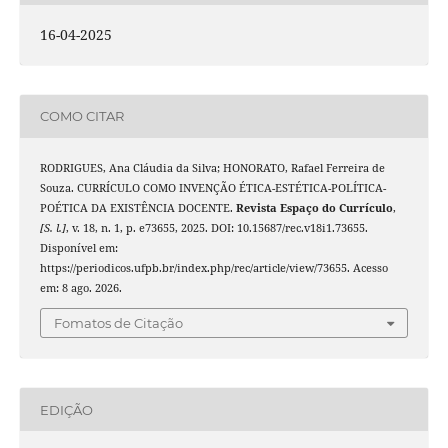
16-04-2025
COMO CITAR
RODRIGUES, Ana Cláudia da Silva; HONORATO, Rafael Ferreira de
Souza. CURRÍCULO COMO INVENÇÃO ÉTICA-ESTÉTICA-POLÍTICA-
POÉTICA DA EXISTÊNCIA DOCENTE.
Revista Espaço do Currículo
,
[S. l.]
, v. 18, n. 1, p. e73655, 2025. DOI: 10.15687/rec.v18i1.73655.
Disponível em:
https://periodicos.ufpb.br/index.php/rec/article/view/73655. Acesso
em: 8 ago. 2026.
Fomatos de Citação
EDIÇÃO