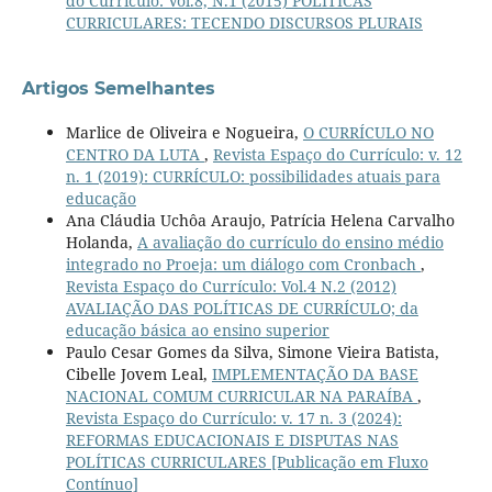
do Currículo: Vol.8, N.1 (2015) POLÍTICAS
CURRICULARES: TECENDO DISCURSOS PLURAIS
Artigos Semelhantes
Marlice de Oliveira e Nogueira,
O CURRÍCULO NO
CENTRO DA LUTA
,
Revista Espaço do Currículo: v. 12
n. 1 (2019): CURRÍCULO: possibilidades atuais para
educação
Ana Cláudia Uchôa Araujo, Patrícia Helena Carvalho
Holanda,
A avaliação do currículo do ensino médio
integrado no Proeja: um diálogo com Cronbach
,
Revista Espaço do Currículo: Vol.4 N.2 (2012)
AVALIAÇÃO DAS POLÍTICAS DE CURRÍCULO; da
educação básica ao ensino superior
Paulo Cesar Gomes da Silva, Simone Vieira Batista,
Cibelle Jovem Leal,
IMPLEMENTAÇÃO DA BASE
NACIONAL COMUM CURRICULAR NA PARAÍBA
,
Revista Espaço do Currículo: v. 17 n. 3 (2024):
REFORMAS EDUCACIONAIS E DISPUTAS NAS
POLÍTICAS CURRICULARES [Publicação em Fluxo
Contínuo]