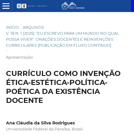
INÍCIO
/
ARQUIVOS
/
V. 18 N. 1 (2025): "EU ESCREVO PARA UM MUNDO NO QUAL
POSSA VIVER": CRIAÇÕES DOCENTES E REINVENÇÕES
CURRICULARES [PUBLICAÇÃO EM FLUXO CONTÍNUO]
/
Apresentação
CURRÍCULO COMO INVENÇÃO
ÉTICA-ESTÉTICA-POLÍTICA-
POÉTICA DA EXISTÊNCIA
DOCENTE
Ana Cláudia da Silva Rodrigues
Universidade Federal da Paraíba, Brasil.