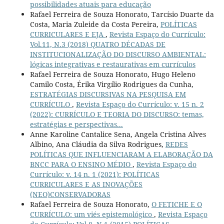
possibilidades atuais para educação
Rafael Ferreira de Souza Honorato, Tarcísio Duarte da
Costa, Maria Zuleide da Costa Pereira,
POLÍTICAS
CURRICULARES E EJA
,
Revista Espaço do Currículo:
Vol.11, N.3 (2018) QUATRO DÉCADAS DE
INSTITUCIONALIZAÇÃO DO DISCURSO AMBIENTAL:
lógicas integrativas e restaurativas em currículos
Rafael Ferreira de Souza Honorato, Hugo Heleno
Camilo Costa, Érika Virgílio Rodrigues da Cunha,
ESTRATÉGIAS DISCURSIVAS NA PESQUISA EM
CURRÍCULO
,
Revista Espaço do Currículo: v. 15 n. 2
(2022): CURRÍCULO E TEORIA DO DISCURSO: temas,
estratégias e perspectivas...
Anne Karoline Cantalice Sena, Angela Cristina Alves
Albino, Ana Cláudia da Silva Rodrigues,
REDES
POLÍTICAS QUE INFLUENCIARAM A ELABORAÇÃO DA
BNCC PARA O ENSINO MÉDIO
,
Revista Espaço do
Currículo: v. 14 n. 1 (2021): POLÍTICAS
CURRICULARES E AS INOVAÇÕES
(NEO)CONSERVADORAS
Rafael Ferreira de Souza Honorato,
O FETICHE E O
CURRÍCULO: um viés epistemológico
,
Revista Espaço