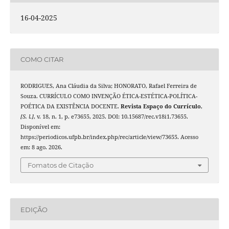
16-04-2025
COMO CITAR
RODRIGUES, Ana Cláudia da Silva; HONORATO, Rafael Ferreira de
Souza. CURRÍCULO COMO INVENÇÃO ÉTICA-ESTÉTICA-POLÍTICA-
POÉTICA DA EXISTÊNCIA DOCENTE.
Revista Espaço do Currículo
,
[S. l.]
, v. 18, n. 1, p. e73655, 2025. DOI: 10.15687/rec.v18i1.73655.
Disponível em:
https://periodicos.ufpb.br/index.php/rec/article/view/73655. Acesso
em: 8 ago. 2026.
Fomatos de Citação
EDIÇÃO