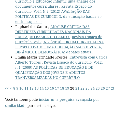
Currículo e Educação Infantil: uma análise dos
documentos curriculares
,
Revista Espaço do
Currículo: Vol.4 N.2 (2012) AVALIAÇÃO DAS
POLÍTICAS DE CURRÍCULO; da educação básica ao
ensino superior
Raphael dos Santos,
ANÁLISE CRÍTICA DAS
DIRETRIZES CURRICULARES NACIONAIS DA
EDUCAÇÃO BÁSICA DO CAMPO
,
Revista Espaço do
Currículo: Vol.7, N.2 (2014) POR UM CURRÍCULO NA
PERSPECTIVA DE UMA EDUCAÇÃO MAIS DIVERSA,
DINÂMICA E DEMOCRÁTICA: debates atuais..
Emília Maria Trindade Prestes,
Entrevista com Carlos
Alberto Torres
,
Revista Espaço do Currículo: Vol.2,
n.1 (2009) AS POLÍTICAS DE EDUCAÇÃO E DE
QUALIFICAÇÃO DOS JOVENS E ADULTOS
TRANVERSALIZADAS NO CURRÍCULO
<<
<
8
9
10
11
12
13
14
15
16
17
18
19
20
21
22
23
24
25
26
27
2
Você também pode
iniciar uma pesquisa avançada por
similaridade
para este artigo.