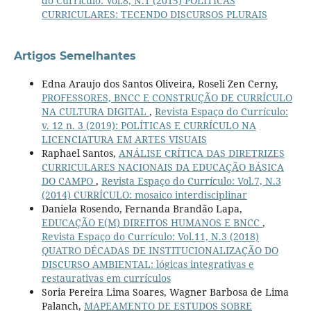
do Currículo: Vol.8, N.1 (2015) POLÍTICAS
CURRICULARES: TECENDO DISCURSOS PLURAIS
Artigos Semelhantes
Edna Araujo dos Santos Oliveira, Roseli Zen Cerny,
PROFESSORES, BNCC E CONSTRUÇÃO DE CURRÍCULO
NA CULTURA DIGITAL
,
Revista Espaço do Currículo:
v. 12 n. 3 (2019): POLÍTICAS E CURRÍCULO NA
LICENCIATURA EM ARTES VISUAIS
Raphael Santos,
ANÁLISE CRÍTICA DAS DIRETRIZES
CURRICULARES NACIONAIS DA EDUCAÇÃO BÁSICA
DO CAMPO
,
Revista Espaço do Currículo: Vol.7, N.3
(2014) CURRÍCULO: mosaico interdisciplinar
Daniela Rosendo, Fernanda Brandão Lapa,
EDUCAÇÃO E(M) DIREITOS HUMANOS E BNCC
,
Revista Espaço do Currículo: Vol.11, N.3 (2018)
QUATRO DÉCADAS DE INSTITUCIONALIZAÇÃO DO
DISCURSO AMBIENTAL: lógicas integrativas e
restaurativas em currículos
Soria Pereira Lima Soares, Wagner Barbosa de Lima
Palanch,
MAPEAMENTO DE ESTUDOS SOBRE