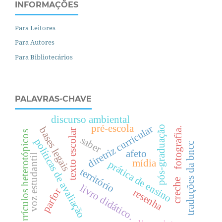
INFORMAÇÕES
Para Leitores
Para Autores
Para Bibliotecários
PALAVRAS-CHAVE
discurso ambiental
pré-escola
diretriz curricular
pós-graduação
bases legais
fotografia.
texto escolar
currículos heterotópicos
saber
políticas de avaliação
traduções da bncc
afeto
voz estudantil
mídia
prática de ensino
território
creche
livro didático.
parfor
resenha