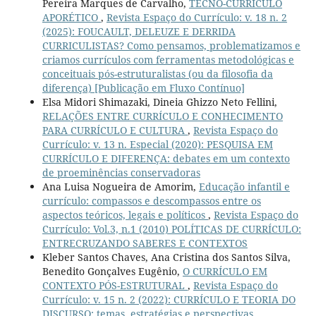
Pereira Marques de Carvalho,
TECNO-CURRÍCULO
APORÉTICO
,
Revista Espaço do Currículo: v. 18 n. 2
(2025): FOUCAULT, DELEUZE E DERRIDA
CURRICULISTAS? Como pensamos, problematizamos e
criamos currículos com ferramentas metodológicas e
conceituais pós-estruturalistas (ou da filosofia da
diferença) [Publicação em Fluxo Contínuo]
Elsa Midori Shimazaki, Dineia Ghizzo Neto Fellini,
RELAÇÕES ENTRE CURRÍCULO E CONHECIMENTO
PARA CURRÍCULO E CULTURA
,
Revista Espaço do
Currículo: v. 13 n. Especial (2020): PESQUISA EM
CURRÍCULO E DIFERENÇA: debates em um contexto
de proeminências conservadoras
Ana Luisa Nogueira de Amorim,
Educação infantil e
currículo: compassos e descompassos entre os
aspectos teóricos, legais e políticos
,
Revista Espaço do
Currículo: Vol.3, n.1 (2010) POLÍTICAS DE CURRÍCULO:
ENTRECRUZANDO SABERES E CONTEXTOS
Kleber Santos Chaves, Ana Cristina dos Santos Silva,
Benedito Gonçalves Eugênio,
O CURRÍCULO EM
CONTEXTO PÓS-ESTRUTURAL
,
Revista Espaço do
Currículo: v. 15 n. 2 (2022): CURRÍCULO E TEORIA DO
DISCURSO: temas, estratégias e perspectivas...