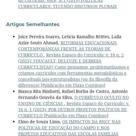
do Currículo: Vol.8, N.1 (2015) POLÍTICAS
CURRICULARES: TECENDO DISCURSOS PLURAIS
Artigos Semelhantes
Joice Pereira Soares, Letícia Ramalho Brittes, Laila
Azize Souto Ahmad,
REFORMAS EDUCACIONAIS
CONTEMPORÂNEAS FRENTE ÀS TEORIAS DE
CURRÍCULO
,
Revista Espaço do Currículo: v. 18 n. 2
(2025): FOUCAULT, DELEUZE E DERRIDA
CURRICULISTAS? Como pensamos, problematizamos e
criamos currículos com ferramentas metodológicas e
conceituais pós-estruturalistas (ou da filosofia da
diferença) [Publicação em Fluxo Contínuo]
Bianca Rita Bimbatti, Rafael Borba de Castro, Antonio
Fernando Gouvêa da Silva,
O CURRÍCULO OCULTO NO
ENSINO DE CIÊNCIAS
,
Revista Espaço do Currículo: v.
16 n. 1 (2023): POR OUTROS PROJETOS POLÍTICOS DE
CURRÍCULO [Publicação em Fluxo Contínuo]
Elmo de Souza Lima,
OS IMPACTOS DA BNCC NAS
POLÍTICAS DE EDUCAÇÃO DO CAMPO E NOS
PROJETOS EDUCATIVOS DAS ESCOLAS FAMÍLIAS