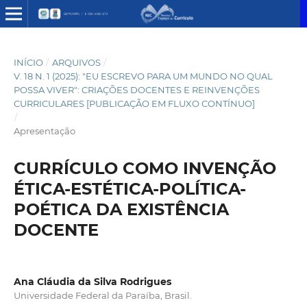
INÍCIO
/
ARQUIVOS
/
V. 18 N. 1 (2025): "EU ESCREVO PARA UM MUNDO NO QUAL
POSSA VIVER": CRIAÇÕES DOCENTES E REINVENÇÕES
CURRICULARES [PUBLICAÇÃO EM FLUXO CONTÍNUO]
/
Apresentação
CURRÍCULO COMO INVENÇÃO
ÉTICA-ESTÉTICA-POLÍTICA-
POÉTICA DA EXISTÊNCIA
DOCENTE
Ana Cláudia da Silva Rodrigues
Universidade Federal da Paraíba, Brasil.