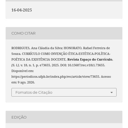
16-04-2025
COMO CITAR
RODRIGUES, Ana Cláudia da Silva; HONORATO, Rafael Ferreira de
Souza. CURRÍCULO COMO INVENÇÃO ÉTICA-ESTÉTICA-POLÍTICA-
POÉTICA DA EXISTÊNCIA DOCENTE.
Revista Espaço do Currículo
,
[S. l.]
, v. 18, n. 1, p. e73655, 2025. DOI: 10.15687/rec.v18i1.73655.
Disponível em:
https://periodicos.ufpb.br/index.php/rec/article/view/73655. Acesso
em: 9 ago. 2026.
Fomatos de Citação
EDIÇÃO