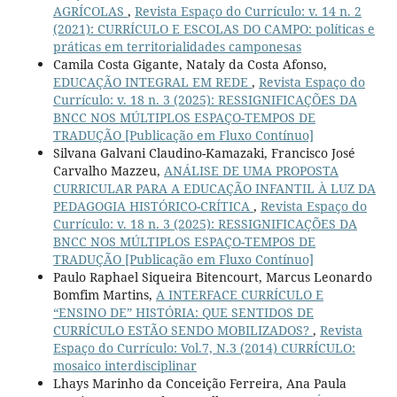
AGRÍCOLAS
,
Revista Espaço do Currículo: v. 14 n. 2
(2021): CURRÍCULO E ESCOLAS DO CAMPO: políticas e
práticas em territorialidades camponesas
Camila Costa Gigante, Nataly da Costa Afonso,
EDUCAÇÃO INTEGRAL EM REDE
,
Revista Espaço do
Currículo: v. 18 n. 3 (2025): RESSIGNIFICAÇÕES DA
BNCC NOS MÚLTIPLOS ESPAÇO-TEMPOS DE
TRADUÇÃO [Publicação em Fluxo Contínuo]
Silvana Galvani Claudino-Kamazaki, Francisco José
Carvalho Mazzeu,
ANÁLISE DE UMA PROPOSTA
CURRICULAR PARA A EDUCAÇÃO INFANTIL À LUZ DA
PEDAGOGIA HISTÓRICO-CRÍTICA
,
Revista Espaço do
Currículo: v. 18 n. 3 (2025): RESSIGNIFICAÇÕES DA
BNCC NOS MÚLTIPLOS ESPAÇO-TEMPOS DE
TRADUÇÃO [Publicação em Fluxo Contínuo]
Paulo Raphael Siqueira Bitencourt, Marcus Leonardo
Bomfim Martins,
A INTERFACE CURRÍCULO E
“ENSINO DE” HISTÓRIA: QUE SENTIDOS DE
CURRÍCULO ESTÃO SENDO MOBILIZADOS?
,
Revista
Espaço do Currículo: Vol.7, N.3 (2014) CURRÍCULO:
mosaico interdisciplinar
Lhays Marinho da Conceição Ferreira, Ana Paula