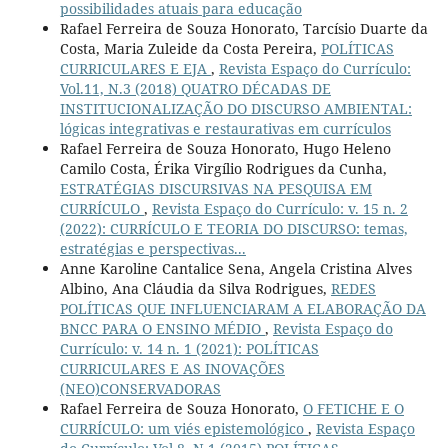
possibilidades atuais para educação
Rafael Ferreira de Souza Honorato, Tarcísio Duarte da
Costa, Maria Zuleide da Costa Pereira,
POLÍTICAS
CURRICULARES E EJA
,
Revista Espaço do Currículo:
Vol.11, N.3 (2018) QUATRO DÉCADAS DE
INSTITUCIONALIZAÇÃO DO DISCURSO AMBIENTAL:
lógicas integrativas e restaurativas em currículos
Rafael Ferreira de Souza Honorato, Hugo Heleno
Camilo Costa, Érika Virgílio Rodrigues da Cunha,
ESTRATÉGIAS DISCURSIVAS NA PESQUISA EM
CURRÍCULO
,
Revista Espaço do Currículo: v. 15 n. 2
(2022): CURRÍCULO E TEORIA DO DISCURSO: temas,
estratégias e perspectivas...
Anne Karoline Cantalice Sena, Angela Cristina Alves
Albino, Ana Cláudia da Silva Rodrigues,
REDES
POLÍTICAS QUE INFLUENCIARAM A ELABORAÇÃO DA
BNCC PARA O ENSINO MÉDIO
,
Revista Espaço do
Currículo: v. 14 n. 1 (2021): POLÍTICAS
CURRICULARES E AS INOVAÇÕES
(NEO)CONSERVADORAS
Rafael Ferreira de Souza Honorato,
O FETICHE E O
CURRÍCULO: um viés epistemológico
,
Revista Espaço