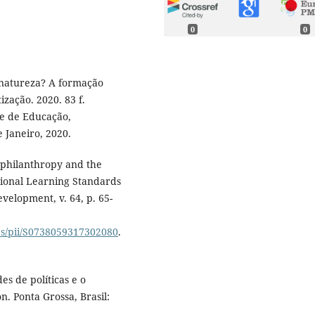
0
0
 natureza? A formação
zação. 2020. 83 f.
e de Educação,
 Janeiro, 2020.
philanthropy and the
ational Learning Standards
evelopment, v. 64, p. 65-
abs/pii/S0738059317302080
.
s de políticas e o
. Ponta Grossa, Brasil: