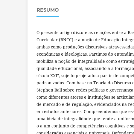
RESUMO
O presente artigo discute as relações entre a 
Curricular (BNCC) e a noção de Educação Inte
ambas como produções discursivas atravessadas 
econômicas e ideológicas. Partimos do entendi
mobiliza a noção de integralidade como estratég
qualidade educacional, associando-a à formaçã
século XXI”, sujeito projetado a partir de compe
padronizadas. Com base na Teoria do Discurso e
Stephen Ball sobre redes políticas e governança
como diferentes atores e instituições se articul
de mercado e de regulação, evidenciados na red
em estudos anteriores. Compreendemos que essa
uma ideia de integralidade que tende a uniformi
o a um conjunto de competências cognitivas e s
consideradas essenciais e universais. Defendem