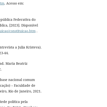
htm
. Acesso em:
epública Federativa do
blica, [2023]. Disponível
tuicao/constituicao.htm
.
revista a Julia Kristeva).
23-44.
ad. Maria Beatriz
2.
a base nacional comum
ucação) – Faculdade de
iro, Rio de Janeiro, 2021.
ede política pela