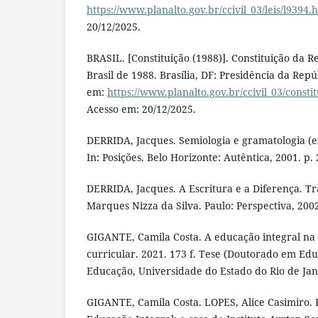
https://www.planalto.gov.br/ccivil_03/leis/l9394.
20/12/2025.
BRASIL. [Constituição (1988)]. Constituição da R
Brasil de 1988. Brasília, DF: Presidência da Repú
em:
https://www.planalto.gov.br/ccivil_03/consti
Acesso em: 20/12/2025.
DERRIDA, Jacques. Semiologia e gramatologia (ent
In: Posições. Belo Horizonte: Autêntica, 2001. p. 
DERRIDA, Jacques. A Escritura e a Diferença. Tr
Marques Nizza da Silva. Paulo: Perspectiva, 200
GIGANTE, Camila Costa. A educação integral n
curricular. 2021. 173 f. Tese (Doutorado em Ed
Educação, Universidade do Estado do Rio de Jane
GIGANTE, Camila Costa. LOPES, Alice Casimiro. R