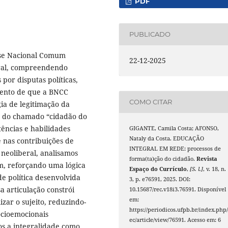
PDF
PUBLICADO
Base Nacional Comum
22-12-2025
gral, compreendendo
por disputas políticas,
mento de que a BNCC
COMO CITAR
ia de legitimação da
o do chamado “cidadão do
tências e habilidades
GIGANTE, Camila Costa; AFONSO,
Nataly da Costa. EDUCAÇÃO
 nas contribuições de
INTEGRAL EM REDE: processos de
 neoliberal, analisamos
forma(ta)ção do cidadão.
Revista
am, reforçando uma lógica
Espaço do Currículo
,
[S. l.]
, v. 18, n.
e política desenvolvida
3, p. e76591, 2025. DOI:
 articulação constrói
10.15687/rec.v18i3.76591. Disponível
em:
zar o sujeito, reduzindo-
https://periodicos.ufpb.br/index.php/
ocioemocionais
ec/article/view/76591. Acesso em: 6
os a integralidade como