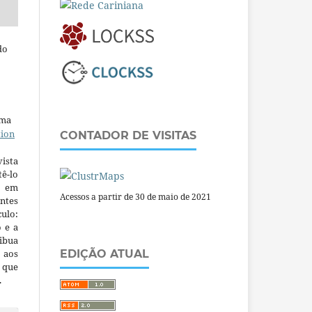
do
uma
tion
CONTADOR DE VISITAS
ista
ê-lo
m em
Acessos a partir de 30 de maio de 2021
ntes
culo:
o e a
ibua
 aos
EDIÇÃO ATUAL
a que
.