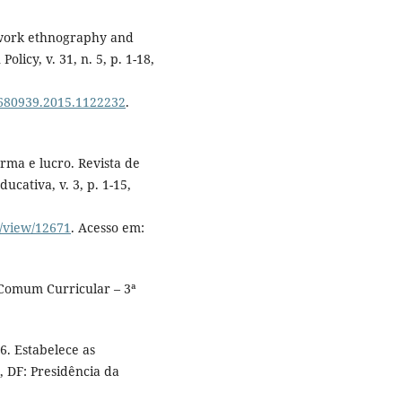
twork ethnography and
olicy, v. 31, n. 5, p. 1-18,
2680939.2015.1122232
.
rma e lucro. Revista de
ucativa, v. 3, p. 1-15,
e/view/12671
. Acesso em:
 Comum Curricular – 3ª
6. Estabelece as
, DF: Presidência da