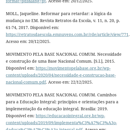
format=pdf&lang=pt
. Acesso em: 20/12/2025.
MOLL, Jaqueline. Reformar para retardar: a lógica da
mudança no EM. Revista Retratos da Escola, v. 11, n. 20, p.
61-74, 2017. Disponível em:
https://retratosdaescola.emnuvens.com.br/rde/article/view/771
.
Acesso em: 20/12/2025.
MOVIMENTO PELA BASE NACIONAL COMUM. Necessidade
e construção de uma Base Nacional Comum. [S.l.], 2015.
Disponível em:
https://movimentopelabase.org.br/wp-
content/uploads/2020/04/necessidade-e-construcao-base-
nacional-comum.pdf
. Acesso em: 22/12/2025.
MOVIMENTO PELA BASE NACIONAL COMUM. Caminhos
para a Educação Integral: princípios e orientações para a
implementação da educação integral. Brasília: 2019.
Disponível em:
https://educacaointegral.org.br/wp-
content/uploads/2019/09/implementa%C3%A7%C3%A3o-
daduca%C3%A7%C3%A3o-integral.pdf
. Acesso em: