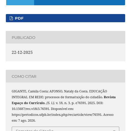
PDF
PUBLICADO
22-12-2025
COMO CITAR
GIGANTE, Camila Costa; AFONSO, Nataly da Costa. EDUCAÇÃO
INTEGRAL EM REDE: processos de forma(ta)ção do cidadão.
Revista
Espaço do Currículo
,
[S. l.]
, v. 18, n. 3, p. e76591, 2025. DOI:
10.15687/rec.v18i3.76591. Disponível em:
https://periodicos.ufpb.br/index.php/rec/article/view/76591. Acesso
em: 7 ago. 2026.
Fomatos de Citação