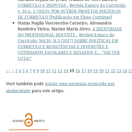
CURRÍCULO E DISPUTAS
,
Revista Espaço do Currículo:
v. 16 n. 1 (2023): POR OUTROS PROJETOS POLÍTICOS
DE CURRÍCULO [Publicação em Fluxo Contínuo]
Stania Nagila Vasconcelos Carneiro, Alessandra
Bandeira Vieira, Mariza Maria Alves,
A IDENTIDADE
DO PROFISSIONAL DOCENTE
,
Revista Espaço do
Currículo: Vol.10, N.3 (2017) SOBRE POLÍTICAS EM
CURRÍCULO E RESISTÊNCIAS E INVENÇÕES E
COTIDIANOS ESCOLARES E DESAFIOS E... “VAI TER
LUTA!”
<<
<
3
4
5
6
7
8
9
10
11
12
13
14
15
16
17
18
19
20
21
22
23
24
2
Você também pode
iniciar uma pesquisa avançada por
similaridade
para este artigo.