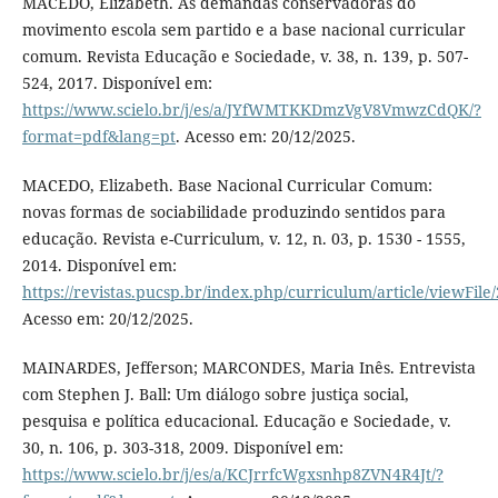
MACEDO, Elizabeth. As demandas conservadoras do
movimento escola sem partido e a base nacional curricular
comum. Revista Educação e Sociedade, v. 38, n. 139, p. 507-
524, 2017. Disponível em:
https://www.scielo.br/j/es/a/JYfWMTKKDmzVgV8VmwzCdQK/?
format=pdf&lang=pt
. Acesso em: 20/12/2025.
MACEDO, Elizabeth. Base Nacional Curricular Comum:
novas formas de sociabilidade produzindo sentidos para
educação. Revista e-Curriculum, v. 12, n. 03, p. 1530 - 1555,
2014. Disponível em:
https://revistas.pucsp.br/index.php/curriculum/article/viewFil
Acesso em: 20/12/2025.
MAINARDES, Jefferson; MARCONDES, Maria Inês. Entrevista
com Stephen J. Ball: Um diálogo sobre justiça social,
pesquisa e política educacional. Educação e Sociedade, v.
30, n. 106, p. 303-318, 2009. Disponível em:
https://www.scielo.br/j/es/a/KCJrrfcWgxsnhp8ZVN4R4Jt/?