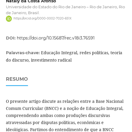
Nataly da Costa Afonso
Universidade do Estado do Rio de Janeiro – Rio de Janeiro, Rio
de Janeiro, Brasil.
https://orcid.org/0000-0002-7020-651X
DOI:
https://doi.org/10.15687/rec.v18i3.76591
Educação Integral, redes políticas, teoria
Palavras-chave:
do discurso, investimento radical
RESUMO
O presente artigo discute as relações entre a Base Nacional
Comum Curricular (BNCC) e a noção de Educação Integral,
compreendendo ambas como produções discursivas
atravessadas por disputas políticas, econômicas e
ideológicas. Partimos do entendimento de que a BNCC