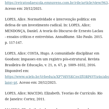
https://retratosdaescola.emnuvens.com.br/rde/article/view/963
.
Acesso em: 20/12/2025.
LOPES, Alice. Normatividade e intervenção política: em
defesa de um investimento radical. In: LOPES, Alice;
MENDONÇA, Daniel. A teoria do Discurso de Ernesto Laclau
- ensaios críticos e entrevistas. AnnaBlume. São Paulo. 2015.
p. 117-147.
LOPES, Alice; COSTA, Hugo. A comunidade disciplinar em
Goodson: impasses em um registro pós-estrutural. Revista
Brasileira de Educação, v. 21, n. 67, p. 1009–1032, 2016.
Disponível em:
https://www.scielo.br/j/rbedu/a/XP7VdVSKCnvZfj3RP6VYx4n/abst
lang=pt
. Acesso em: 20/12/2025.
LOPES, Alice; MACEDO, Elizabeth. Teorias de Currículo. Rio
de Janeiro: Cortez, 2011.