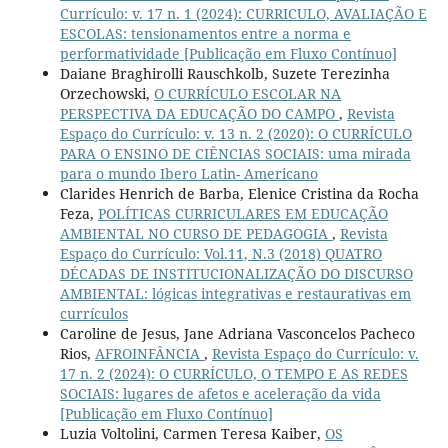
Currículo: v. 17 n. 1 (2024): CURRICULO, AVALIAÇÃO E
ESCOLAS: tensionamentos entre a norma e
performatividade [Publicação em Fluxo Contínuo]
Daiane Braghirolli Rauschkolb, Suzete Terezinha
Orzechowski,
O CURRÍCULO ESCOLAR NA
PERSPECTIVA DA EDUCAÇÃO DO CAMPO
,
Revista
Espaço do Currículo: v. 13 n. 2 (2020): O CURRÍCULO
PARA O ENSINO DE CIÊNCIAS SOCIAIS: uma mirada
para o mundo Ibero Latin- Americano
Clarides Henrich de Barba, Elenice Cristina da Rocha
Feza,
POLÍTICAS CURRICULARES EM EDUCAÇÃO
AMBIENTAL NO CURSO DE PEDAGOGIA
,
Revista
Espaço do Currículo: Vol.11, N.3 (2018) QUATRO
DÉCADAS DE INSTITUCIONALIZAÇÃO DO DISCURSO
AMBIENTAL: lógicas integrativas e restaurativas em
currículos
Caroline de Jesus, Jane Adriana Vasconcelos Pacheco
Rios,
AFROINFÂNCIA
,
Revista Espaço do Currículo: v.
17 n. 2 (2024): O CURRÍCULO, O TEMPO E AS REDES
SOCIAIS: lugares de afetos e aceleração da vida
[Publicação em Fluxo Contínuo]
Luzia Voltolini, Carmen Teresa Kaiber,
OS