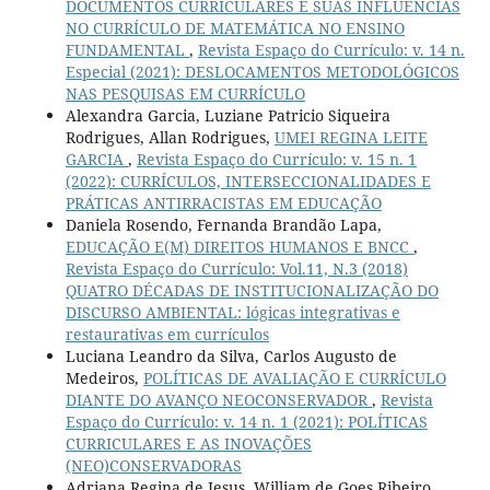
DOCUMENTOS CURRICULARES E SUAS INFLUÊNCIAS
NO CURRÍCULO DE MATEMÁTICA NO ENSINO
FUNDAMENTAL
,
Revista Espaço do Currículo: v. 14 n.
Especial (2021): DESLOCAMENTOS METODOLÓGICOS
NAS PESQUISAS EM CURRÍCULO
Alexandra Garcia, Luziane Patricio Siqueira
Rodrigues, Allan Rodrigues,
UMEI REGINA LEITE
GARCIA
,
Revista Espaço do Currículo: v. 15 n. 1
(2022): CURRÍCULOS, INTERSECCIONALIDADES E
PRÁTICAS ANTIRRACISTAS EM EDUCAÇÃO
Daniela Rosendo, Fernanda Brandão Lapa,
EDUCAÇÃO E(M) DIREITOS HUMANOS E BNCC
,
Revista Espaço do Currículo: Vol.11, N.3 (2018)
QUATRO DÉCADAS DE INSTITUCIONALIZAÇÃO DO
DISCURSO AMBIENTAL: lógicas integrativas e
restaurativas em currículos
Luciana Leandro da Silva, Carlos Augusto de
Medeiros,
POLÍTICAS DE AVALIAÇÃO E CURRÍCULO
DIANTE DO AVANÇO NEOCONSERVADOR
,
Revista
Espaço do Currículo: v. 14 n. 1 (2021): POLÍTICAS
CURRICULARES E AS INOVAÇÕES
(NEO)CONSERVADORAS
Adriana Regina de Jesus, William de Goes Ribeiro,